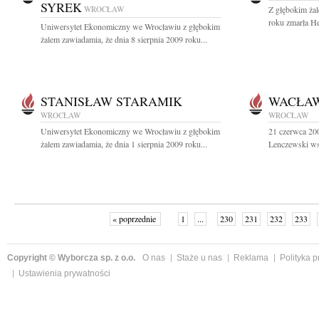
SYREK
WROCŁAW
Z głębokim żal
roku zmarła H
Uniwersytet Ekonomiczny we Wrocławiu z głębokim
żalem zawiadamia, że dnia 8 sierpnia 2009 roku...
STANISŁAW STARAMIK
WACŁAW
WROCŁAW
WROCŁAW
Uniwersytet Ekonomiczny we Wrocławiu z głębokim
21 czerwca 200
żalem zawiadamia, że dnia 1 sierpnia 2009 roku...
Lenczewski wsp
« poprzednie
1
...
230
231
232
233
Copyright © Wyborcza sp. z o.o.
O nas
Staże u nas
Reklama
Polityka 
Ustawienia prywatności