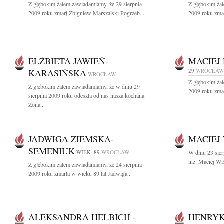
Z głębokim żalem zawiadamiamy, że 29 sierpnia
Z głębokim żal
2009 roku zmarł Zbigniew Marszalski Pogrzeb...
2009 roku zmar
ELŻBIETA JAWIEŃ-
MACIEJ
KARASIŃSKA
29
WROCŁAW
WROCŁAW
Z głębokim żal
Z głębokim żalem zawiadamiamy, że w dniu 29
2009 roku zmar
sierpnia 2009 roku odeszła od nas nasza kochana
Żona...
JADWIGA ZIEMSKA-
MACIEJ
SEMENIUK
WIEK: 89
WROCŁAW
W dniu 23 sier
inż. Maciej Wi
Z głębokim żalem zawiadamiamy, że 24 sierpnia
2009 roku zmarła w wieku 89 lat Jadwiga...
ALEKSANDRA HELBICH -
HENRYK