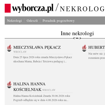
Nekrologi
Odeszli
Poradnik pogrzebowy
Inne nekrologi
MIECZYSŁAWA PĘKACZ
HUBERT
WROCŁAW
Nie mów nic: ju
Dnia 25 lipca 2026 roku zmarła Mieczysława Pękacz
rozumiem przed
ukochana Mama, Babcia i Teściowa pedagog i...
HALINA HANNA
KOŚCIELNIAK
WROCŁAW
Halina Hanna Kościelniak Zmarła 30.06.2026 roku
Pogrzeb odbędzie się w dniu 4.08.2026 roku na...