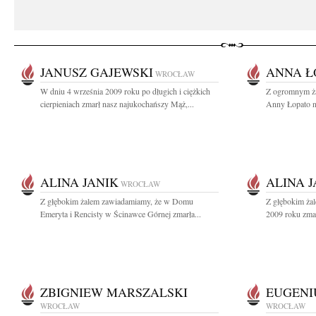
JANUSZ GAJEWSKI
ANNA Ł
WROCŁAW
W dniu 4 września 2009 roku po długich i ciężkich
Z ogromnym ż
cierpieniach zmarł nasz najukochańszy Mąż,...
Anny Łopato na
ALINA JANIK
ALINA J
WROCŁAW
Z głębokim żalem zawiadamiamy, że w Domu
Z głębokim ża
Emeryta i Rencisty w Ścinawce Górnej zmarła...
2009 roku zmar
ZBIGNIEW MARSZALSKI
EUGENI
WROCŁAW
WROCŁAW