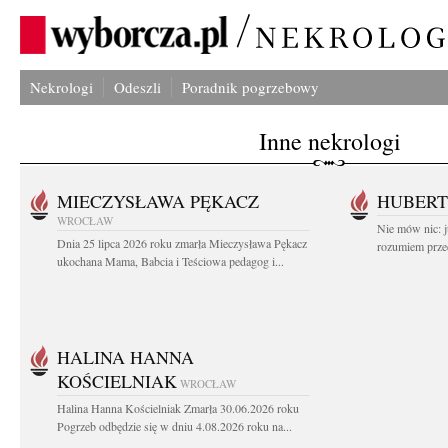
Nekrologi
Odeszli
Poradnik pogrzebowy
Inne nekrologi
MIECZYSŁAWA PĘKACZ
HUBERT
WROCŁAW
Nie mów nic: ju
Dnia 25 lipca 2026 roku zmarła Mieczysława Pękacz
rozumiem przed
ukochana Mama, Babcia i Teściowa pedagog i...
HALINA HANNA
KOŚCIELNIAK
WROCŁAW
Halina Hanna Kościelniak Zmarła 30.06.2026 roku
Pogrzeb odbędzie się w dniu 4.08.2026 roku na...