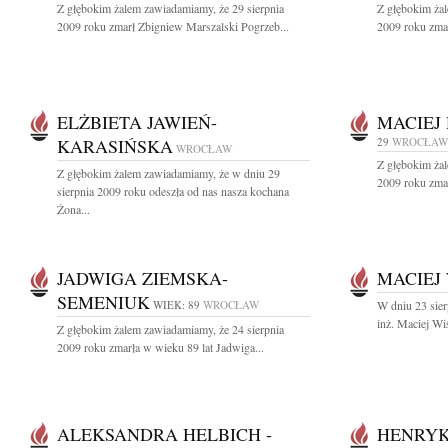
Z głębokim żalem zawiadamiamy, że 29 sierpnia
Z głębokim żal
2009 roku zmarł Zbigniew Marszalski Pogrzeb...
2009 roku zmar
ELŻBIETA JAWIEŃ-
MACIEJ
KARASIŃSKA
29
WROCŁAW
WROCŁAW
Z głębokim żal
Z głębokim żalem zawiadamiamy, że w dniu 29
2009 roku zmar
sierpnia 2009 roku odeszła od nas nasza kochana
Żona...
JADWIGA ZIEMSKA-
MACIEJ
SEMENIUK
WIEK: 89
WROCŁAW
W dniu 23 sier
inż. Maciej Wi
Z głębokim żalem zawiadamiamy, że 24 sierpnia
2009 roku zmarła w wieku 89 lat Jadwiga...
ALEKSANDRA HELBICH -
HENRYK