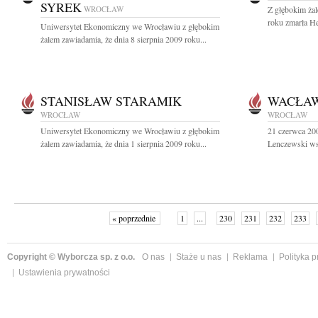
SYREK
WROCŁAW
Z głębokim żal
roku zmarła H
Uniwersytet Ekonomiczny we Wrocławiu z głębokim
żalem zawiadamia, że dnia 8 sierpnia 2009 roku...
STANISŁAW STARAMIK
WACŁAW
WROCŁAW
WROCŁAW
Uniwersytet Ekonomiczny we Wrocławiu z głębokim
21 czerwca 200
żalem zawiadamia, że dnia 1 sierpnia 2009 roku...
Lenczewski wsp
« poprzednie
1
...
230
231
232
233
Copyright © Wyborcza sp. z o.o.
O nas
Staże u nas
Reklama
Polityka 
Ustawienia prywatności