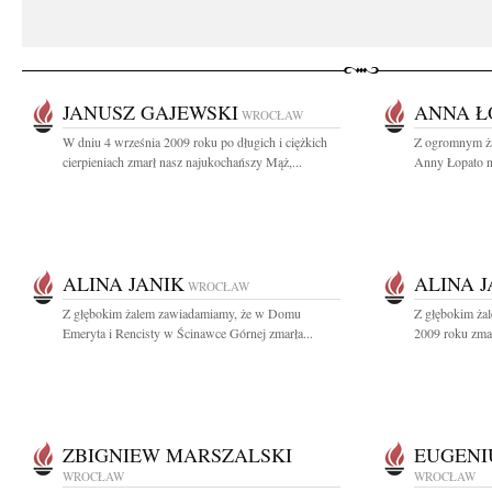
JANUSZ GAJEWSKI
ANNA Ł
WROCŁAW
W dniu 4 września 2009 roku po długich i ciężkich
Z ogromnym ż
cierpieniach zmarł nasz najukochańszy Mąż,...
Anny Łopato na
ALINA JANIK
ALINA J
WROCŁAW
Z głębokim żalem zawiadamiamy, że w Domu
Z głębokim ża
Emeryta i Rencisty w Ścinawce Górnej zmarła...
2009 roku zmar
ZBIGNIEW MARSZALSKI
EUGENI
WROCŁAW
WROCŁAW