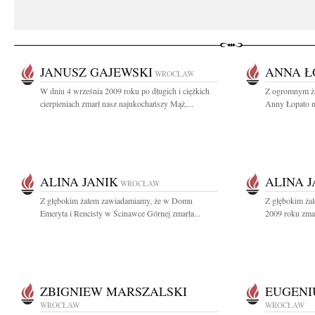
JANUSZ GAJEWSKI
ANNA Ł
WROCŁAW
W dniu 4 września 2009 roku po długich i ciężkich
Z ogromnym ż
cierpieniach zmarł nasz najukochańszy Mąż,...
Anny Łopato na
ALINA JANIK
ALINA J
WROCŁAW
Z głębokim żalem zawiadamiamy, że w Domu
Z głębokim ża
Emeryta i Rencisty w Ścinawce Górnej zmarła...
2009 roku zmar
ZBIGNIEW MARSZALSKI
EUGENI
WROCŁAW
WROCŁAW