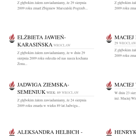
Z głębokim żalem zawiadamiamy, że 29 sierpnia
Z głębokim żal
2009 roku zmarł Zbigniew Marszalski Pogrzeb...
2009 roku zmar
ELŻBIETA JAWIEŃ-
MACIEJ
KARASIŃSKA
29
WROCŁAW
WROCŁAW
Z głębokim żal
Z głębokim żalem zawiadamiamy, że w dniu 29
2009 roku zmar
sierpnia 2009 roku odeszła od nas nasza kochana
Żona...
JADWIGA ZIEMSKA-
MACIEJ
SEMENIUK
WIEK: 89
WROCŁAW
W dniu 23 sier
inż. Maciej Wi
Z głębokim żalem zawiadamiamy, że 24 sierpnia
2009 roku zmarła w wieku 89 lat Jadwiga...
ALEKSANDRA HELBICH -
HENRYK