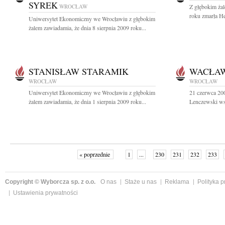
SYREK
WROCŁAW
Z głębokim żal
roku zmarła H
Uniwersytet Ekonomiczny we Wrocławiu z głębokim
żalem zawiadamia, że dnia 8 sierpnia 2009 roku...
STANISŁAW STARAMIK
WACŁAW
WROCŁAW
WROCŁAW
Uniwersytet Ekonomiczny we Wrocławiu z głębokim
21 czerwca 200
żalem zawiadamia, że dnia 1 sierpnia 2009 roku...
Lenczewski wsp
« poprzednie
1
...
230
231
232
233
Copyright © Wyborcza sp. z o.o.
O nas
Staże u nas
Reklama
Polityka 
Ustawienia prywatności