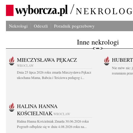
Nekrologi
Odeszli
Poradnik pogrzebowy
Inne nekrologi
MIECZYSŁAWA PĘKACZ
HUBERT
WROCŁAW
Nie mów nic: ju
Dnia 25 lipca 2026 roku zmarła Mieczysława Pękacz
rozumiem przed
ukochana Mama, Babcia i Teściowa pedagog i...
HALINA HANNA
KOŚCIELNIAK
WROCŁAW
Halina Hanna Kościelniak Zmarła 30.06.2026 roku
Pogrzeb odbędzie się w dniu 4.08.2026 roku na...