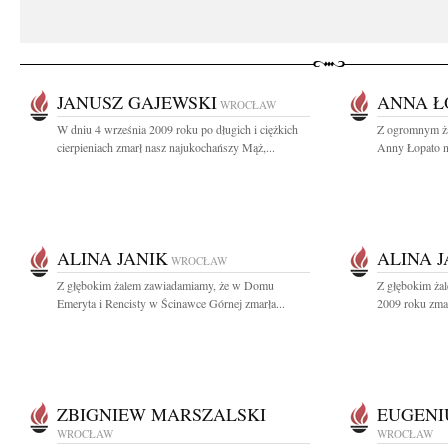
JANUSZ GAJEWSKI
ANNA Ł
WROCŁAW
W dniu 4 września 2009 roku po długich i ciężkich
Z ogromnym ż
cierpieniach zmarł nasz najukochańszy Mąż,...
Anny Łopato na
ALINA JANIK
ALINA J
WROCŁAW
Z głębokim żalem zawiadamiamy, że w Domu
Z głębokim ża
Emeryta i Rencisty w Ścinawce Górnej zmarła...
2009 roku zmar
ZBIGNIEW MARSZALSKI
EUGENI
WROCŁAW
WROCŁAW