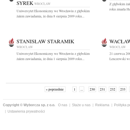
SYREK
WROCŁAW
Z głębokim żal
roku zmarła H
Uniwersytet Ekonomiczny we Wrocławiu z głębokim
żalem zawiadamia, że dnia 8 sierpnia 2009 roku...
STANISŁAW STARAMIK
WACŁAW
WROCŁAW
WROCŁAW
Uniwersytet Ekonomiczny we Wrocławiu z głębokim
21 czerwca 200
żalem zawiadamia, że dnia 1 sierpnia 2009 roku...
Lenczewski wsp
« poprzednie
1
...
230
231
232
233
Copyright © Wyborcza sp. z o.o.
O nas
Staże u nas
Reklama
Polityka 
Ustawienia prywatności