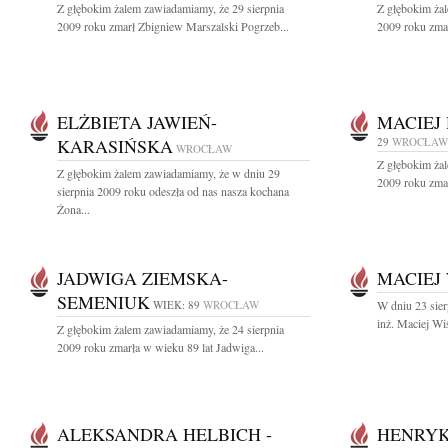
Z głębokim żalem zawiadamiamy, że 29 sierpnia
Z głębokim żal
2009 roku zmarł Zbigniew Marszalski Pogrzeb...
2009 roku zmar
ELŻBIETA JAWIEŃ-
MACIEJ
KARASIŃSKA
29
WROCŁAW
WROCŁAW
Z głębokim żal
Z głębokim żalem zawiadamiamy, że w dniu 29
2009 roku zmar
sierpnia 2009 roku odeszła od nas nasza kochana
Żona...
JADWIGA ZIEMSKA-
MACIEJ
SEMENIUK
WIEK: 89
WROCŁAW
W dniu 23 sier
inż. Maciej Wi
Z głębokim żalem zawiadamiamy, że 24 sierpnia
2009 roku zmarła w wieku 89 lat Jadwiga...
ALEKSANDRA HELBICH -
HENRYK