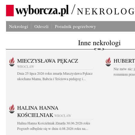
Nekrologi
Odeszli
Poradnik pogrzebowy
Inne nekrologi
MIECZYSŁAWA PĘKACZ
HUBERT
WROCŁAW
Nie mów nic: ju
Dnia 25 lipca 2026 roku zmarła Mieczysława Pękacz
rozumiem przed
ukochana Mama, Babcia i Teściowa pedagog i...
HALINA HANNA
KOŚCIELNIAK
WROCŁAW
Halina Hanna Kościelniak Zmarła 30.06.2026 roku
Pogrzeb odbędzie się w dniu 4.08.2026 roku na...