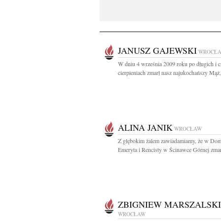
JANUSZ GAJEWSKI
WROCŁ
W dniu 4 września 2009 roku po długich i c
cierpieniach zmarł nasz najukochańszy Mąż,.
ALINA JANIK
WROCŁAW
Z głębokim żalem zawiadamiamy, że w Do
Emeryta i Rencisty w Ścinawce Górnej zmarł
ZBIGNIEW MARSZALSKI
WROCŁAW