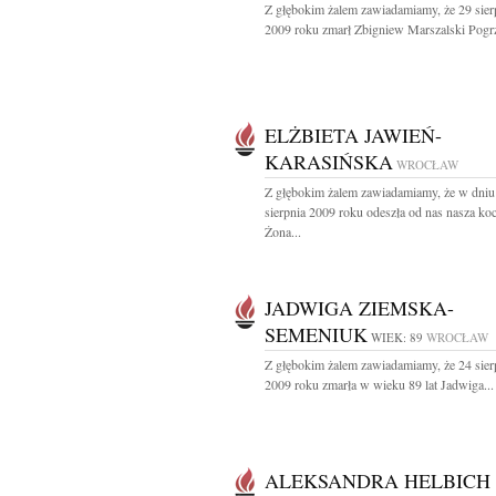
Z głębokim żalem zawiadamiamy, że 29 sier
2009 roku zmarł Zbigniew Marszalski Pogrz
ELŻBIETA JAWIEŃ-
KARASIŃSKA
WROCŁAW
Z głębokim żalem zawiadamiamy, że w dniu
sierpnia 2009 roku odeszła od nas nasza ko
Żona...
JADWIGA ZIEMSKA-
SEMENIUK
WIEK: 89
WROCŁAW
Z głębokim żalem zawiadamiamy, że 24 sier
2009 roku zmarła w wieku 89 lat Jadwiga...
ALEKSANDRA HELBICH 