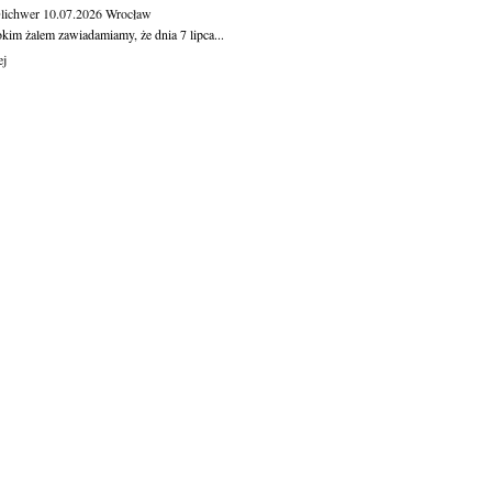
Olichwer
10.07.2026
Wrocław
kim żalem zawiadamiamy, że dnia 7 lipca...
ej