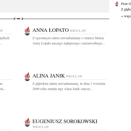
Piotr 
Z głębo
+ więc
ANNA ŁOPATO
AW
WROCŁAW
iężkich
Z ogromnym żalem zawiadamiamy o śmierci Mamy
..
Anny Łopato naszego najlepszego i niezawodnego...
ALINA JANIK
WROCŁAW
mu
Z głębokim żalem zawiadamiamy, że dnia 3 września
a...
2009 roku zmarła mgr Alina Janik starszy...
EUGENIUSZ SOROKOWSKI
WROCŁAW