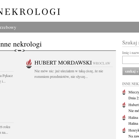
grzebowy
Inne nekrologi
Szukaj
Imię i naz
HUBERT MORDAWSKI
WROCŁAW
Nie mów nic: już uleciałem w taką ciszę, że nie
wa Pękacz
rozumiem przedmiotów, nie słyszę...
i...
INNE NE
Mieczy
Dnia 2
Huber
Nie mów
Halina
Halina
26 roku
Henryk
 na...
Na zaw