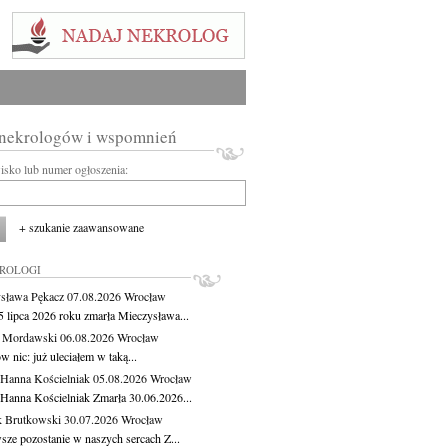
 nekrologów i wspomnień
wisko lub numer ogłoszenia:
+ szukanie zaawansowane
KROLOGI
sława Pękacz
07.08.2026
Wrocław
5 lipca 2026 roku zmarła Mieczysława...
t Mordawski
06.08.2026
Wrocław
 nic: już uleciałem w taką...
 Hanna Kościelniak
05.08.2026
Wrocław
 Hanna Kościelniak Zmarła 30.06.2026...
 Brutkowski
30.07.2026
Wrocław
sze pozostanie w naszych sercach Z...