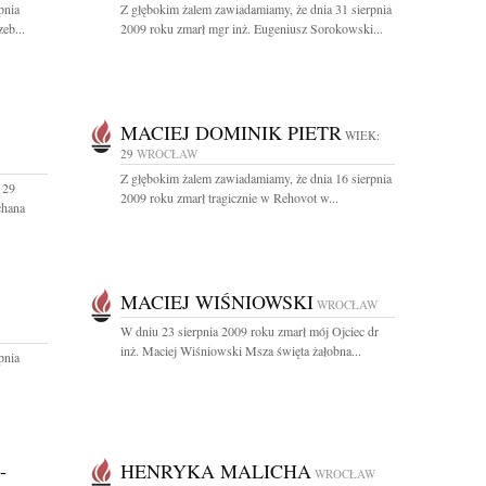
pnia
Z głębokim żalem zawiadamiamy, że dnia 31 sierpnia
eb...
2009 roku zmarł mgr inż. Eugeniusz Sorokowski...
MACIEJ DOMINIK PIETR
WIEK:
29
WROCŁAW
Z głębokim żalem zawiadamiamy, że dnia 16 sierpnia
 29
2009 roku zmarł tragicznie w Rehovot w...
chana
MACIEJ WIŚNIOWSKI
WROCŁAW
W dniu 23 sierpnia 2009 roku zmarł mój Ojciec dr
inż. Maciej Wiśniowski Msza święta żałobna...
pnia
-
HENRYKA MALICHA
WROCŁAW