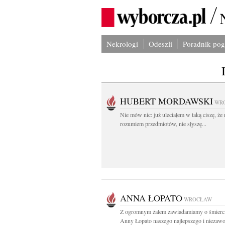
Nekrologi
Odeszli
Poradnik po
HUBERT MORDAWSKI
WR
Nie mów nic: już uleciałem w taką ciszę, że 
rozumiem przedmiotów, nie słyszę...
ANNA ŁOPATO
WROCŁAW
Z ogromnym żalem zawiadamiamy o śmier
Anny Łopato naszego najlepszego i niezawo