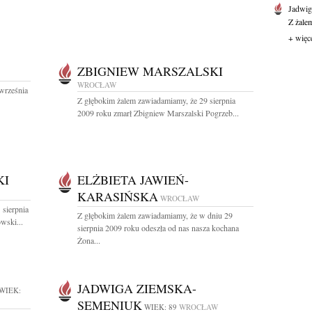
Jadwi
Z żale
+ więc
ZBIGNIEW MARSZALSKI
WROCŁAW
września
Z głębokim żalem zawiadamiamy, że 29 sierpnia
2009 roku zmarł Zbigniew Marszalski Pogrzeb...
KI
ELŻBIETA JAWIEŃ-
KARASIŃSKA
WROCŁAW
 sierpnia
Z głębokim żalem zawiadamiamy, że w dniu 29
wski...
sierpnia 2009 roku odeszła od nas nasza kochana
Żona...
JADWIGA ZIEMSKA-
WIEK:
SEMENIUK
WIEK: 89
WROCŁAW