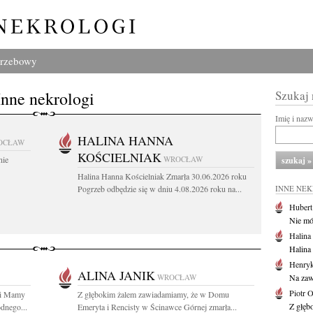
grzebowy
Inne nekrologi
Szukaj
Imię i naz
HALINA HANNA
OCŁAW
KOŚCIELNIAK
nie
WROCŁAW
Halina Hanna Kościelniak Zmarła 30.06.2026 roku
Pogrzeb odbędzie się w dniu 4.08.2026 roku na...
INNE NE
Huber
Nie mów
Halina
Halina
Henryk
ALINA JANIK
WROCŁAW
Na zaw
Piotr 
ci Mamy
Z głębokim żalem zawiadamiamy, że w Domu
Z głębo
dnego...
Emeryta i Rencisty w Ścinawce Górnej zmarła...