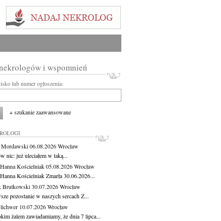
 nekrologów i wspomnień
wisko lub numer ogłoszenia:
+ szukanie zaawansowane
KROLOGI
t Mordawski
06.08.2026
Wrocław
 nic: już uleciałem w taką...
 Hanna Kościelniak
05.08.2026
Wrocław
 Hanna Kościelniak Zmarła 30.06.2026...
 Brutkowski
30.07.2026
Wrocław
sze pozostanie w naszych sercach Z...
Olichwer
10.07.2026
Wrocław
kim żalem zawiadamiamy, że dnia 7 lipca...