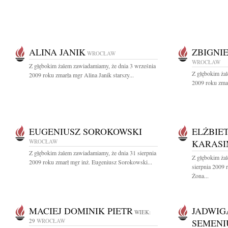
ALINA JANIK
ZBIGNI
WROCŁAW
WROCŁAW
Z głębokim żalem zawiadamiamy, że dnia 3 września
Z głębokim żal
2009 roku zmarła mgr Alina Janik starszy...
2009 roku zmar
EUGENIUSZ SOROKOWSKI
ELŻBIET
WROCŁAW
KARASI
Z głębokim żalem zawiadamiamy, że dnia 31 sierpnia
Z głębokim ża
2009 roku zmarł mgr inż. Eugeniusz Sorokowski...
sierpnia 2009 
Żona...
MACIEJ DOMINIK PIETR
JADWIG
WIEK:
29
WROCŁAW
SEMENI