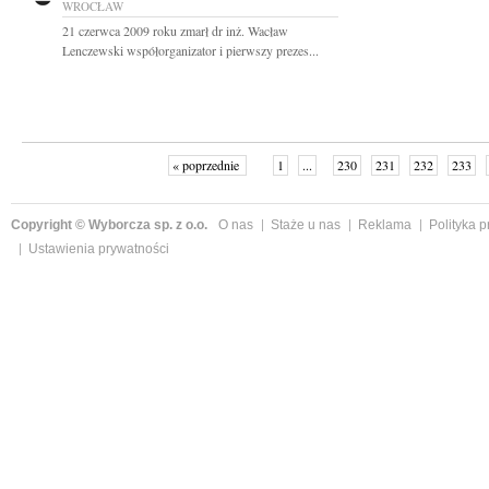
WROCŁAW
21 czerwca 2009 roku zmarł dr inż. Wacław
Lenczewski współorganizator i pierwszy prezes...
« poprzednie
1
...
230
231
232
233
Copyright © Wyborcza sp. z o.o.
O nas
Staże u nas
Reklama
Polityka 
Ustawienia prywatności