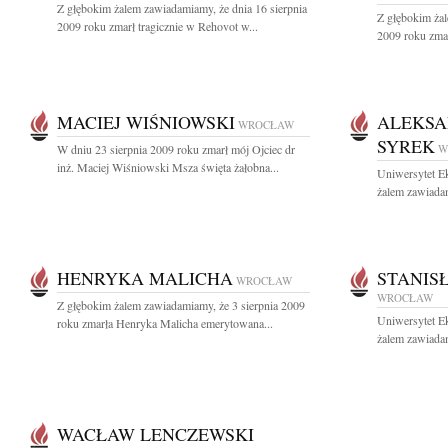
Z głębokim żalem zawiadamiamy, że dnia 16 sierpnia
Z głębokim żal
2009 roku zmarł tragicznie w Rehovot w...
2009 roku zmar
MACIEJ WIŚNIOWSKI
ALEKSA
WROCŁAW
SYREK
W dniu 23 sierpnia 2009 roku zmarł mój Ojciec dr
W
inż. Maciej Wiśniowski Msza święta żałobna...
Uniwersytet E
żalem zawiadam
HENRYKA MALICHA
STANIS
WROCŁAW
WROCŁAW
Z głębokim żalem zawiadamiamy, że 3 sierpnia 2009
Uniwersytet E
roku zmarła Henryka Malicha emerytowana...
żalem zawiadam
WACŁAW LENCZEWSKI