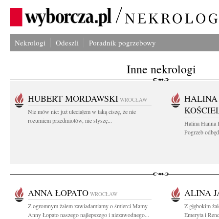
Nekrologi
Odeszli
Poradnik pogrzebowy
Inne nekrologi
HUBERT MORDAWSKI
HALINA
WROCŁAW
KOŚCIE
Nie mów nic: już uleciałem w taką ciszę, że nie
rozumiem przedmiotów, nie słyszę...
Halina Hanna 
Pogrzeb odbędz
ANNA ŁOPATO
ALINA J
WROCŁAW
Z ogromnym żalem zawiadamiamy o śmierci Mamy
Z głębokim ża
Anny Łopato naszego najlepszego i niezawodnego...
Emeryta i Renc