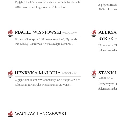
Z głębokim żalem zawiadamiamy, że dnia 16 sierpnia
Z głębokim żal
2009 roku zmarł tragicznie w Rehovot w...
2009 roku zmar
MACIEJ WIŚNIOWSKI
ALEKSA
WROCŁAW
SYREK
W dniu 23 sierpnia 2009 roku zmarł mój Ojciec dr
W
inż. Maciej Wiśniowski Msza święta żałobna...
Uniwersytet E
żalem zawiadam
HENRYKA MALICHA
STANIS
WROCŁAW
WROCŁAW
Z głębokim żalem zawiadamiamy, że 3 sierpnia 2009
Uniwersytet E
roku zmarła Henryka Malicha emerytowana...
żalem zawiadam
WACŁAW LENCZEWSKI