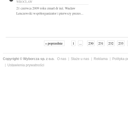
WROCŁAW
21 czerwca 2009 roku zmarł dr inż. Wacław
Lenczewski współorganizator i pierwszy prezes...
« poprzednie
1
...
230
231
232
233
Copyright © Wyborcza sp. z o.o.
O nas
Staże u nas
Reklama
Polityka 
Ustawienia prywatności