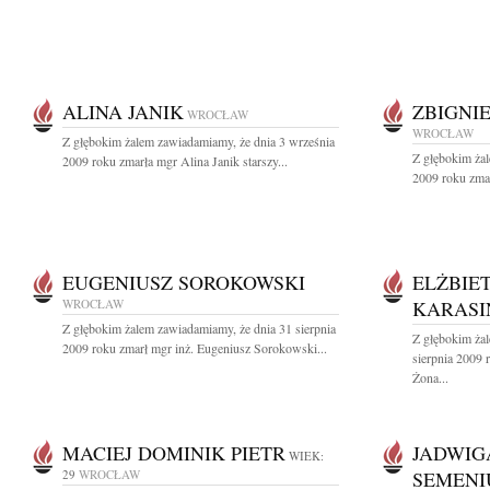
ALINA JANIK
ZBIGNI
WROCŁAW
WROCŁAW
Z głębokim żalem zawiadamiamy, że dnia 3 września
Z głębokim żal
2009 roku zmarła mgr Alina Janik starszy...
2009 roku zmar
EUGENIUSZ SOROKOWSKI
ELŻBIET
WROCŁAW
KARASI
Z głębokim żalem zawiadamiamy, że dnia 31 sierpnia
Z głębokim ża
2009 roku zmarł mgr inż. Eugeniusz Sorokowski...
sierpnia 2009 
Żona...
MACIEJ DOMINIK PIETR
JADWIG
WIEK:
29
WROCŁAW
SEMENI