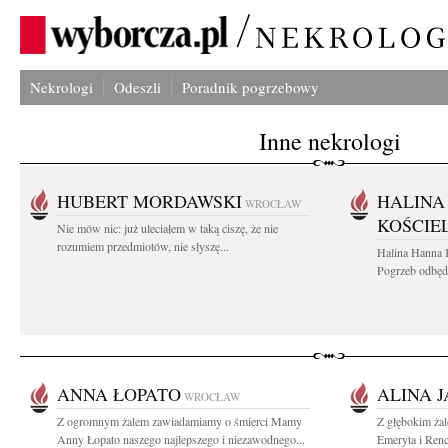
Nekrologi
Odeszli
Poradnik pogrzebowy
Inne nekrologi
HUBERT MORDAWSKI
HALINA
WROCŁAW
KOŚCIE
Nie mów nic: już uleciałem w taką ciszę, że nie
rozumiem przedmiotów, nie słyszę...
Halina Hanna 
Pogrzeb odbędz
ANNA ŁOPATO
ALINA J
WROCŁAW
Z ogromnym żalem zawiadamiamy o śmierci Mamy
Z głębokim ża
Anny Łopato naszego najlepszego i niezawodnego...
Emeryta i Renc