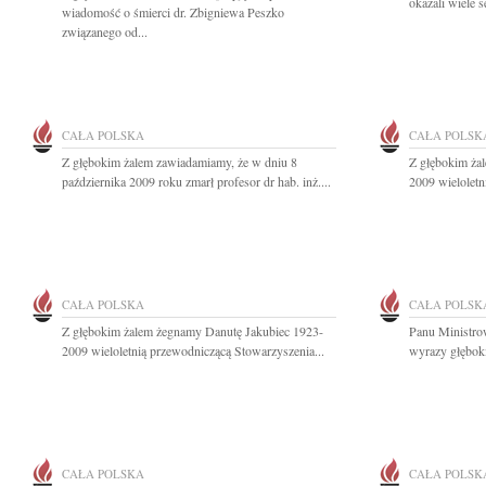
okazali wiele s
wiadomość o śmierci dr. Zbigniewa Peszko
związanego od...
CAŁA POLSKA
CAŁA POLSK
Z głębokim żalem zawiadamiamy, że w dniu 8
Z głębokim ża
października 2009 roku zmarł profesor dr hab. inż....
2009 wieloletn
CAŁA POLSKA
CAŁA POLSK
Z głębokim żalem żegnamy Danutę Jakubiec 1923-
Panu Ministr
2009 wieloletnią przewodniczącą Stowarzyszenia...
wyrazy głęboki
CAŁA POLSKA
CAŁA POLSK