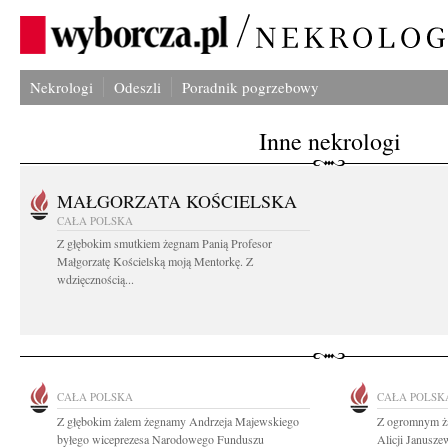
Nekrologi
Odeszli
Poradnik pogrzebowy
Inne nekrologi
MAŁGORZATA KOŚCIELSKA
CAŁA POLSKA
Z głębokim smutkiem żegnam Panią Profesor
Małgorzatę Kościelską moją Mentorkę. Z
wdzięcznością...
CAŁA POLSKA
CAŁA POLSK
Z głębokim żalem żegnamy Andrzeja Majewskiego
Z ogromnym ża
byłego wiceprezesa Narodowego Funduszu
Alicji Janusze