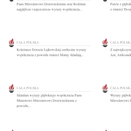
Panu Mirosławowi Drzewieckiemu oraz Rodzinie
Pawle z głębo
najgłębsze i najszczersze wyrazy współczucia...
o śmierci Twoj
CAŁA POLSKA
CAŁA POLSK
Koleżance Dorocie Lejkowskiej serdeczne wyrazy
Z największy
współczucia z powodu śmierci Mamy składają...
Ani, Aleksand
CAŁA POLSKA
CAŁA POLSK
Składam wyrazy głębokiego współczucia Panu
Wyrazy głębok
Ministrowi Mirosławowi Drzewieckiemu z
Mirosławowi D
powodu...