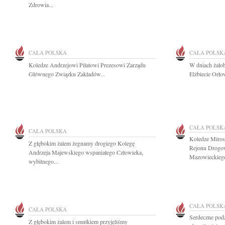
Zdrowia...
CAŁA POLSKA
CAŁA POLSK
Koledze Andrzejowi Piłatowi Prezesowi Zarządu
W dniach żało
Głównego Związku Zakładów...
Elżbiecie Orło
CAŁA POLSK
CAŁA POLSKA
Koledze Miro
Z głębokim żalem żegnamy drogiego Kolegę
Rejonu Drogo
Andrzeja Majewskiego wspaniałego Człowieka,
Mazowieckiego
wybitnego...
CAŁA POLSK
CAŁA POLSKA
Serdeczne pod
Z głębokim żalem i smutkiem przyjęliśmy