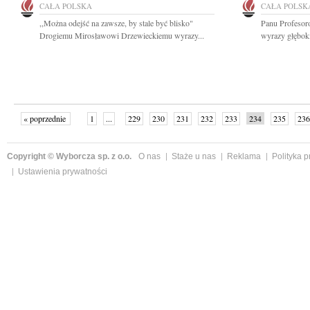
CAŁA POLSKA
CAŁA POLSK
,,Można odejść na zawsze, by stale być blisko"
Panu Profeso
Drogiemu Mirosławowi Drzewieckiemu wyrazy...
wyrazy głęboki
« poprzednie
1
...
229
230
231
232
233
234
235
236
następne »
Copyright © Wyborcza sp. z o.o.
O nas
Staże u nas
Reklama
Polityka 
Ustawienia prywatności