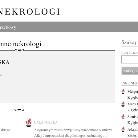
grzebowy
Inne nekrologi
Szukaj
Imię i naz
SKA
or
INNE NE
Małgor
Z głęb
Marta 
Z głęb
Stanis
CAŁA POLSKA
Z głęb
Adam P
wskiego
Z ogromnym żalem przyjęliśmy wiadomość o śmierci
Zarząd
Alicji Januszewskiej długoletniego, zasłużonego...