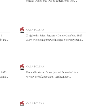
okazali wiele serca i współczucia, oraz tym,...
CAŁA POLSKA
 8
Z głębokim żalem żegnamy Danutę Jakubiec 1923-
. inż....
2009 wieloletnią przewodniczącą Stowarzyszenia...
CAŁA POLSKA
c 1923-
Panu Ministrowi Mirosławowi Drzewieckiemu
enia...
wyrazy głębokiego żalu i serdecznego...
CAŁA POLSKA