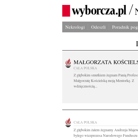
Nekrologi
Odeszli
Poradnik po
MAŁGORZATA KOŚCIEL
CAŁA POLSKA
Z głębokim smutkiem żegnam Panią Profes
Małgorzatę Kościelską moją Mentorkę. Z
wdzięcznością...
CAŁA POLSKA
Z głębokim żalem żegnamy Andrzeja Maje
byłego wiceprezesa Narodowego Funduszu