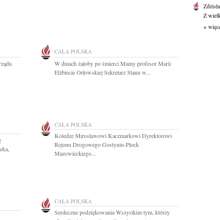
Zdzisł
Z wiel
+ więc
CAŁA POLSKA
rządu
W dniach żałoby po śmierci Mamy profesor Marii
Elżbiecie Orłowskiej Sekretarz Stanu w...
CAŁA POLSKA
Koledze Mirosławowi Kaczmarkowi Dyrektorowi
ę
Rejonu Drogowego Gostynin-Płock
eka,
Mazowieckiego...
CAŁA POLSKA
Serdeczne podziękowania Wszystkim tym, którzy