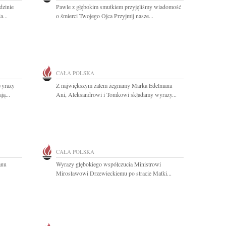
dzinie
Pawle z głębokim smutkiem przyjęliśmy wiadomość
a...
o śmierci Twojego Ojca Przyjmij nasze...
CAŁA POLSKA
wyrazy
Z największym żalem żegnamy Marka Edelmana
ą...
Ani, Aleksandrowi i Tomkowi składamy wyrazy...
CAŁA POLSKA
anu
Wyrazy głębokiego współczucia Ministrowi
Mirosławowi Drzewieckiemu po stracie Matki...