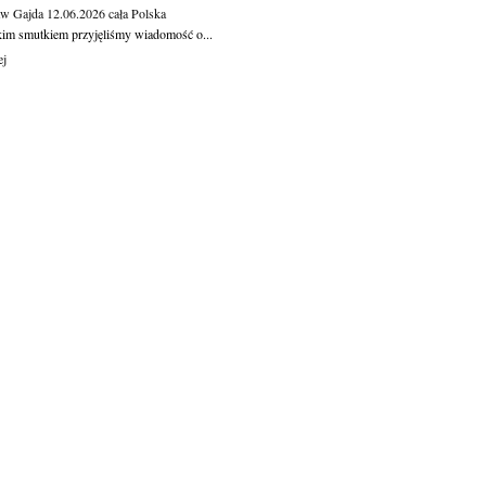
aw Gajda
12.06.2026
cała Polska
kim smutkiem przyjęliśmy wiadomość o...
ej