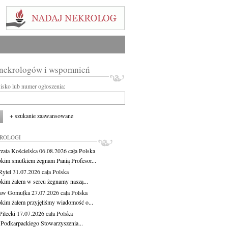
 nekrologów i wspomnień
wisko lub numer ogłoszenia:
+ szukanie zaawansowane
KROLOGI
zata Kościelska
06.08.2026
cała Polska
okim smutkiem żegnam Panią Profesor...
Rytel
31.07.2026
cała Polska
okim żalem w sercu żegnamy naszą...
ław Gomułka
27.07.2026
cała Polska
okim żalem przyjęliśmy wiadomość o...
ilecki
17.07.2026
cała Polska
 Podkarpackiego Stowarzyszenia...