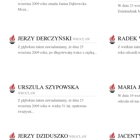
września 2009 roku zmarła Janina Dąbrowska
W dniu 23 wrz
Msza...
Dzielendziak M
JERZY DERCZYŃSKI
RADEK 
WROCŁAW
Z głębokim żalem zawiadamiamy, że dnia 25
Z wielkim żal
września 2009 roku, po długotrwałej walce z ciężką...
roku odszedł o
URSZULA SZYPOWSKA
MARIA 
WROCŁAW
W dniu 19 wrze
Z głębokim żalem zawiadamiamy, że dnia 23
odeszła od nas
września 2009 roku w wieku 51 lat, opatrzona
świętymi...
JERZY DZIDUSZKO
JACENT
WROCŁAW