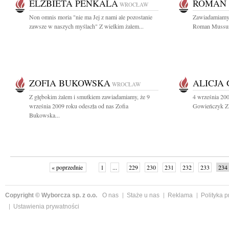
ELŻBIETA PENKALA
ROMAN
WROCŁAW
Non omnis moria "nie ma Jej z nami ale pozostanie
Zawiadamiamy,
zawsze w naszych myślach" Z wielkim żalem...
Roman Mussur 
ZOFIA BUKOWSKA
ALICJA
WROCŁAW
Z głębokim żalem i smutkiem zawiadamiamy, że 9
4 września 200
września 2009 roku odeszła od nas Zofia
Gowieńczyk Z 
Bukowska...
« poprzednie
1
...
229
230
231
232
233
234
Copyright © Wyborcza sp. z o.o.
O nas
Staże u nas
Reklama
Polityka 
Ustawienia prywatności