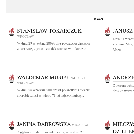
STANISŁAW TOKARCZUK
JANUSZ
WROCŁAW
Dnia 24 wrześn
W dniu 29 września 2009 roku po ciężkiej chorobie
kochany Mąż, 
zmarł Mąż, Ojciec, Dziadek Stanisław Tokarczuk...
Msza...
WALDEMAR MUSIAŁ
ANDRZE
WIEK: 71
WROCŁAW
Z sercem pełn
W dniu 26 września 2009 roku po krótkiej i ciężkiej
dnia 25 wrześn
chorobie zmarł w wieku 71 lat najukochańszy...
JANINA DĄBROWSKA
MIECZY
WROCŁAW
DZIELE
Z głębokim żalem zawiadamiamy, że w dniu 27