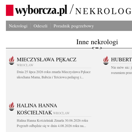
Nekrologi
Odeszli
Poradnik pogrzebowy
Inne nekrologi
MIECZYSŁAWA PĘKACZ
HUBERT
WROCŁAW
Nie mów nic: ju
Dnia 25 lipca 2026 roku zmarła Mieczysława Pękacz
rozumiem przed
ukochana Mama, Babcia i Teściowa pedagog i...
HALINA HANNA
KOŚCIELNIAK
WROCŁAW
Halina Hanna Kościelniak Zmarła 30.06.2026 roku
Pogrzeb odbędzie się w dniu 4.08.2026 roku na...