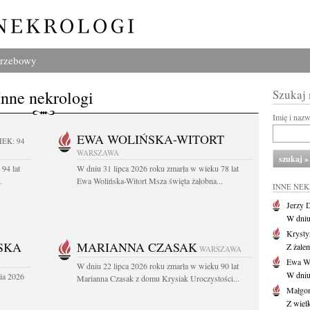
grzebowy
Inne nekrologi
Szukaj
Imię i naz
EWA WOLIŃSKA-WITORT
IEK: 94
WARSZAWA
94 lat
W dniu 31 lipca 2026 roku zmarła w wieku 78 lat
.
Ewa Wolińska-Witort Msza święta żałobna...
INNE NE
Jerzy 
W dniu
Krysty
SKA
MARIANNA CZASAK
Z żalem
WARSZAWA
Ewa Wo
W dniu 22 lipca 2026 roku zmarła w wieku 90 lat
W dniu
ia 2026
Marianna Czasak z domu Krysiak Uroczystości...
Małgor
Z wiel