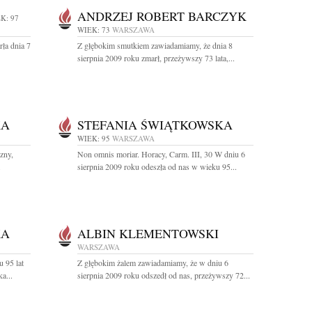
ANDRZEJ ROBERT BARCZYK
K: 97
WIEK: 73
WARSZAWA
ła dnia 7
Z głębokim smutkiem zawiadamiamy, że dnia 8
sierpnia 2009 roku zmarł, przeżywszy 73 lata,...
KA
STEFANIA ŚWIĄTKOWSKA
WIEK: 95
WARSZAWA
zny,
Non omnis moriar. Horacy, Carm. III, 30 W dniu 6
.
sierpnia 2009 roku odeszła od nas w wieku 95...
KA
ALBIN KLEMENTOWSKI
WARSZAWA
 95 lat
Z głębokim żalem zawiadamiamy, że w dniu 6
a...
sierpnia 2009 roku odszedł od nas, przeżywszy 72...