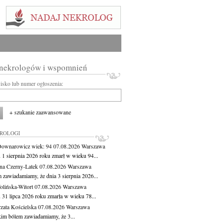
 nekrologów i wspomnień
wisko lub numer ogłoszenia:
+ szukanie zaawansowane
KROLOGI
Downarowicz
wiek: 94
07.08.2026
Warszawa
 1 sierpnia 2026 roku zmarł w wieku 94...
na Czerny-Latek
07.08.2026
Warszawa
 zawiadamiamy, że dnia 3 sierpnia 2026...
lińska-Witort
07.08.2026
Warszawa
 31 lipca 2026 roku zmarła w wieku 78...
zata Kościelska
07.08.2026
Warszawa
kim bólem zawiadamiamy, że 3...