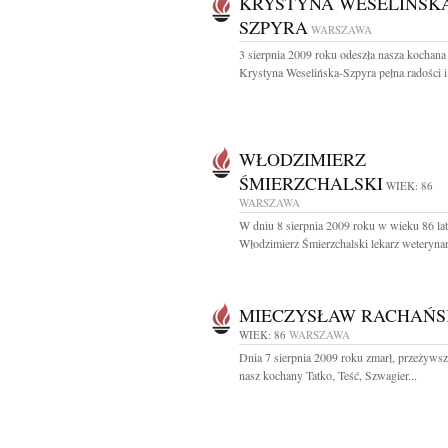
KRYSTYNA WESELIŃSKA
SZPYRA
WARSZAWA
3 sierpnia 2009 roku odeszła nasza kochana
Krystyna Weselińska-Szpyra pełna radości i.
WŁODZIMIERZ
ŚMIERZCHALSKI
WIEK: 86
WARSZAWA
W dniu 8 sierpnia 2009 roku w wieku 86 lat
Włodzimierz Śmierzchalski lekarz weterynari
MIECZYSŁAW RACHAŃS
WIEK: 86
WARSZAWA
Dnia 7 sierpnia 2009 roku zmarł, przeżywszy
nasz kochany Tatko, Teść, Szwagier...