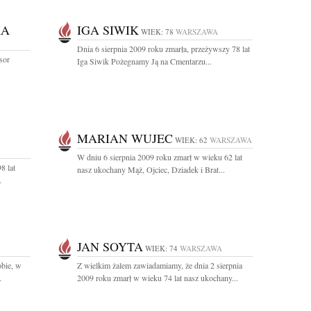
KA
IGA SIWIK
WIEK: 78
WARSZAWA
Dnia 6 sierpnia 2009 roku zmarła, przeżywszy 78 lat
sor
Iga Siwik Pożegnamy Ją na Cmentarzu...
MARIAN WUJEC
WIEK: 62
WARSZAWA
W dniu 6 sierpnia 2009 roku zmarł w wieku 62 lat
8 lat
nasz ukochany Mąż, Ojciec, Dziadek i Brat...
.
JAN SOYTA
WIEK: 74
WARSZAWA
obie, w
Z wielkim żalem zawiadamiamy, że dnia 2 sierpnia
.
2009 roku zmarł w wieku 74 lat nasz ukochany...