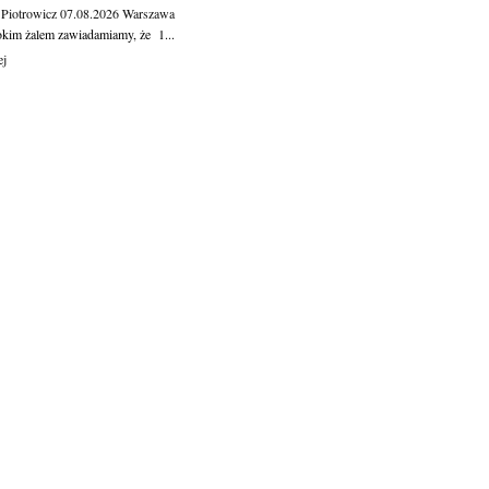
 Piotrowicz
07.08.2026
Warszawa
okim żalem zawiadamiamy, że 1...
ej