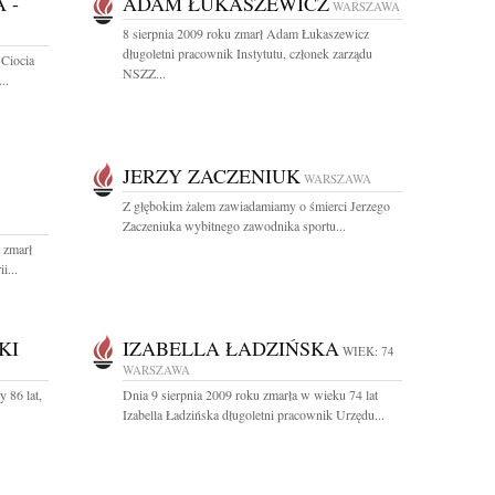
 -
ADAM ŁUKASZEWICZ
WARSZAWA
8 sierpnia 2009 roku zmarł Adam Łukaszewicz
długoletni pracownik Instytutu, członek zarządu
 Ciocia
NSZZ...
..
JERZY ZACZENIUK
WARSZAWA
Z głębokim żalem zawiadamiamy o śmierci Jerzego
Zaczeniuka wybitnego zawodnika sportu...
 zmarł
i...
KI
IZABELLA ŁADZIŃSKA
WIEK: 74
WARSZAWA
 86 lat,
Dnia 9 sierpnia 2009 roku zmarła w wieku 74 lat
Izabella Ładzińska długoletni pracownik Urzędu...