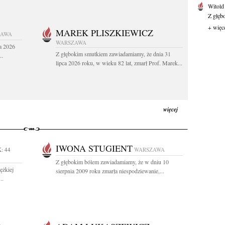
Witold
Z głęb
+ więc
MAREK PLISZKIEWICZ
ZAWA
WARSZAWA
a 2026
Z głębokim smutkiem zawiadamiamy, że dnia 31
..
lipca 2026 roku, w wieku 82 lat, zmarł Prof. Marek...
więcej
IWONA STUGIENT
: 44
WARSZAWA
Z głębokim bólem zawiadamiamy, że w dniu 10
ężkiej
sierpnia 2009 roku zmarła niespodziewanie,...
..