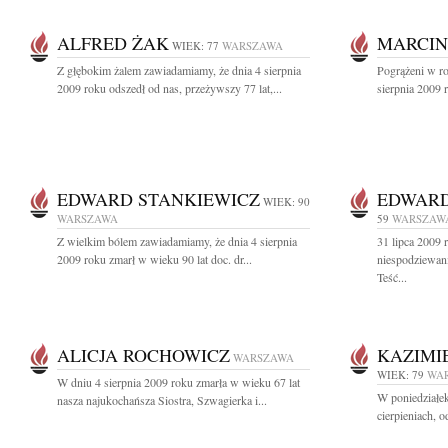
ALFRED ŻAK
MARCIN
WIEK: 77
WARSZAWA
Z głębokim żalem zawiadamiamy, że dnia 4 sierpnia
Pogrążeni w r
2009 roku odszedł od nas, przeżywszy 77 lat,...
sierpnia 2009 
EDWARD STANKIEWICZ
EDWARD
WIEK: 90
WARSZAWA
59
WARSZAW
Z wielkim bólem zawiadamiamy, że dnia 4 sierpnia
31 lipca 2009 
2009 roku zmarł w wieku 90 lat doc. dr...
niespodziewani
Teść...
ALICJA ROCHOWICZ
KAZIMI
WARSZAWA
WIEK: 79
WA
W dniu 4 sierpnia 2009 roku zmarła w wieku 67 lat
W poniedziałek
nasza najukochańsza Siostra, Szwagierka i...
cierpieniach, 