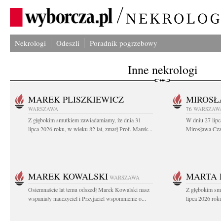
Nekrologi
Odeszli
Poradnik pogrzebowy
Inne nekrologi
MAREK PLISZKIEWICZ
MIROSŁ
WARSZAWA
76
WARSZAW
Z głębokim smutkiem zawiadamiamy, że dnia 31
W dniu 27 lipc
lipca 2026 roku, w wieku 82 lat, zmarł Prof. Marek...
Mirosława Czar
MAREK KOWALSKI
MARTA 
WARSZAWA
Osiemnaście lat temu odszedł Marek Kowalski nasz
Z głębokim sm
wspaniały nauczyciel i Przyjaciel wspomnienie o...
lipca 2026 roku