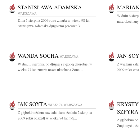
STANISŁAWA ADAMSKA
MARIAN
WARSZAWA
W dniu 6 sierp
Dnia 5 sierpnia 2009 roku zmarła w wieku 98 lat
nasz ukochany 
Stanisława Adamska długoletni pracownik...
WANDA SOCHA
JAN SO
WARSZAWA
W dniu 5 sierpnia, po długiej i ciężkiej chorobie, w
Z wielkim żale
wieku 77 lat, zmarła nasza ukochana Żona,...
2009 roku zmar
JAN SOYTA
KRYSTY
WIEK: 74
WARSZAWA
SZPYRA
Z głębokim żalem zawiadamiam, że dnia 2 sierpnia
2009 roku odszedł w wieku 74 lat mój...
Z głębokim bó
Znajomych, że 