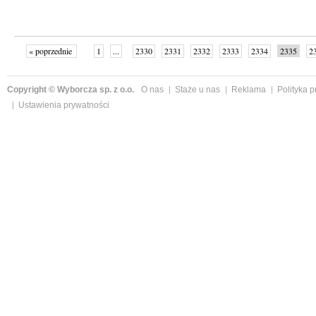
« poprzednie
1
...
2330
2331
2332
2333
2334
2335
2
...
2342
następne »
Copyright © Wyborcza sp. z o.o.
O nas
Staże u nas
Reklama
Polityka 
Ustawienia prywatności