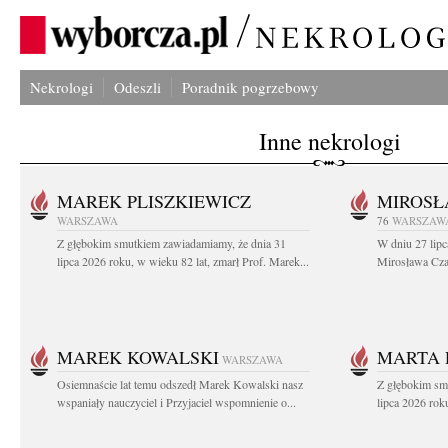
Nekrologi
Odeszli
Poradnik pogrzebowy
Inne nekrologi
MAREK PLISZKIEWICZ
MIROSŁ
WARSZAWA
76
WARSZAW
Z głębokim smutkiem zawiadamiamy, że dnia 31
W dniu 27 lipc
lipca 2026 roku, w wieku 82 lat, zmarł Prof. Marek...
Mirosława Czar
MAREK KOWALSKI
MARTA 
WARSZAWA
Osiemnaście lat temu odszedł Marek Kowalski nasz
Z głębokim sm
wspaniały nauczyciel i Przyjaciel wspomnienie o...
lipca 2026 roku