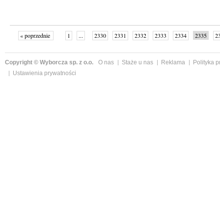
« poprzednie
1
...
2330
2331
2332
2333
2334
2335
2
...
2342
następne »
Copyright © Wyborcza sp. z o.o.
O nas
Staże u nas
Reklama
Polityka 
Ustawienia prywatności