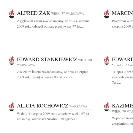
ALFRED ŻAK
MARCIN
WIEK: 77
WARSZAWA
Z głębokim żalem zawiadamiamy, że dnia 4 sierpnia
Pogrążeni w r
2009 roku odszedł od nas, przeżywszy 77 lat,...
sierpnia 2009 
EDWARD STANKIEWICZ
EDWARD
WIEK: 90
WARSZAWA
59
WARSZAW
Z wielkim bólem zawiadamiamy, że dnia 4 sierpnia
31 lipca 2009 
2009 roku zmarł w wieku 90 lat doc. dr...
niespodziewani
Teść...
ALICJA ROCHOWICZ
KAZIMI
WARSZAWA
WIEK: 79
WA
W dniu 4 sierpnia 2009 roku zmarła w wieku 67 lat
W poniedziałek
nasza najukochańsza Siostra, Szwagierka i...
cierpieniach, 