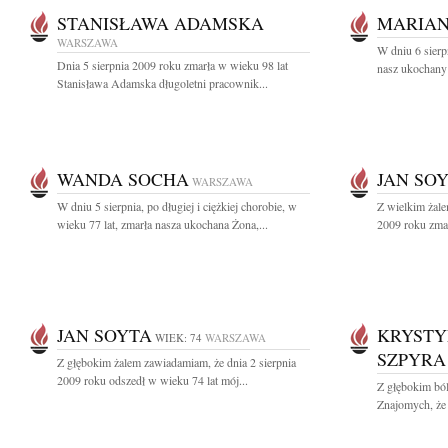
STANISŁAWA ADAMSKA
MARIAN
WARSZAWA
W dniu 6 sierp
Dnia 5 sierpnia 2009 roku zmarła w wieku 98 lat
nasz ukochany 
Stanisława Adamska długoletni pracownik...
WANDA SOCHA
JAN SO
WARSZAWA
W dniu 5 sierpnia, po długiej i ciężkiej chorobie, w
Z wielkim żale
wieku 77 lat, zmarła nasza ukochana Żona,...
2009 roku zmar
JAN SOYTA
KRYSTY
WIEK: 74
WARSZAWA
SZPYRA
Z głębokim żalem zawiadamiam, że dnia 2 sierpnia
2009 roku odszedł w wieku 74 lat mój...
Z głębokim bó
Znajomych, że 