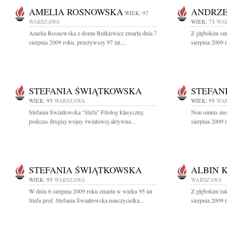
AMELIA ROSNOWSKA
ANDRZE
WIEK: 97
WARSZAWA
WIEK: 73
WA
Amelia Rosnowska z domu Rutkiewicz zmarła dnia 7
Z głębokim sm
sierpnia 2009 roku, przeżywszy 97 lat....
sierpnia 2009 r
STEFANIA ŚWIĄTKOWSKA
STEFAN
WIEK: 95
WARSZAWA
WIEK: 95
WA
Stefania Światłowska "Stefa" Filolog klasyczny,
Non omnis mori
podczas drugiej wojny światowej aktywna...
sierpnia 2009 
STEFANIA ŚWIĄTKOWSKA
ALBIN 
WIEK: 95
WARSZAWA
WARSZAWA
W dniu 6 sierpnia 2009 roku zmarła w wieku 95 lat
Z głębokim ża
Stefa prof. Stefania Światłowska nauczycielka...
sierpnia 2009 