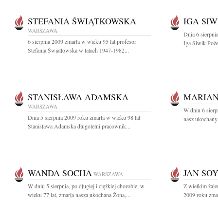
STEFANIA ŚWIĄTKOWSKA
IGA SIW
WARSZAWA
Dnia 6 sierpni
6 sierpnia 2009 zmarła w wieku 95 lat profesor
Iga Siwik Poż
Stefania Światłowska w latach 1947-1982...
STANISŁAWA ADAMSKA
MARIAN
WARSZAWA
W dniu 6 sierp
Dnia 5 sierpnia 2009 roku zmarła w wieku 98 lat
nasz ukochany 
Stanisława Adamska długoletni pracownik...
WANDA SOCHA
JAN SO
WARSZAWA
W dniu 5 sierpnia, po długiej i ciężkiej chorobie, w
Z wielkim żale
wieku 77 lat, zmarła nasza ukochana Żona,...
2009 roku zmar