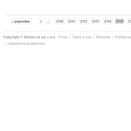
« poprzednie
1
...
2330
2331
2332
2333
2334
2335
2
...
2342
następne »
Copyright © Wyborcza sp. z o.o.
O nas
Staże u nas
Reklama
Polityka 
Ustawienia prywatności