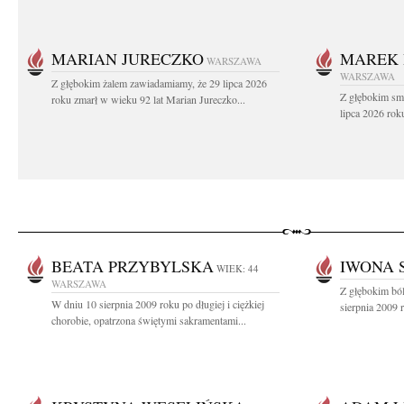
MARIAN JURECZKO
MAREK 
WARSZAWA
WARSZAWA
Z głębokim żalem zawiadamiamy, że 29 lipca 2026
Z głębokim sm
roku zmarł w wieku 92 lat Marian Jureczko...
lipca 2026 rok
BEATA PRZYBYLSKA
IWONA 
WIEK: 44
WARSZAWA
Z głębokim bó
W dniu 10 sierpnia 2009 roku po długiej i ciężkiej
sierpnia 2009 
chorobie, opatrzona świętymi sakramentami...