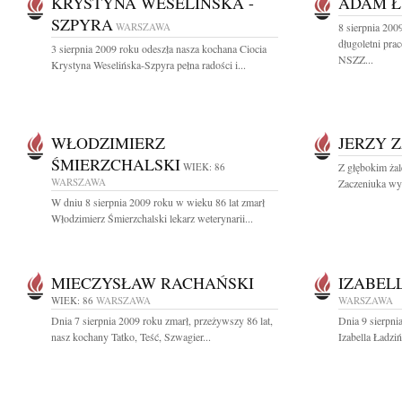
KRYSTYNA WESELIŃSKA -
ADAM Ł
SZPYRA
WARSZAWA
8 sierpnia 20
długoletni pra
3 sierpnia 2009 roku odeszła nasza kochana Ciocia
NSZZ...
Krystyna Weselińska-Szpyra pełna radości i...
WŁODZIMIERZ
JERZY 
ŚMIERZCHALSKI
WIEK: 86
Z głębokim ża
WARSZAWA
Zaczeniuka wyb
W dniu 8 sierpnia 2009 roku w wieku 86 lat zmarł
Włodzimierz Śmierzchalski lekarz weterynarii...
MIECZYSŁAW RACHAŃSKI
IZABEL
WIEK: 86
WARSZAWA
WARSZAWA
Dnia 7 sierpnia 2009 roku zmarł, przeżywszy 86 lat,
Dnia 9 sierpni
nasz kochany Tatko, Teść, Szwagier...
Izabella Ładzi