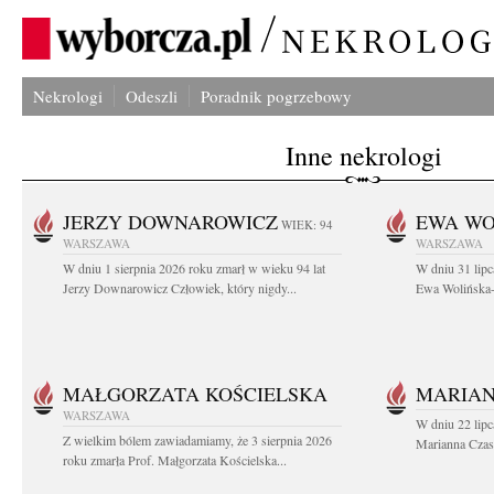
Nekrologi
Odeszli
Poradnik pogrzebowy
Inne nekrologi
JERZY DOWNAROWICZ
EWA WO
WIEK: 94
WARSZAWA
WARSZAWA
W dniu 1 sierpnia 2026 roku zmarł w wieku 94 lat
W dniu 31 lipc
Jerzy Downarowicz Człowiek, który nigdy...
Ewa Wolińska-W
MAŁGORZATA KOŚCIELSKA
MARIAN
WARSZAWA
W dniu 22 lipc
Z wielkim bólem zawiadamiamy, że 3 sierpnia 2026
Marianna Czas
roku zmarła Prof. Małgorzata Kościelska...