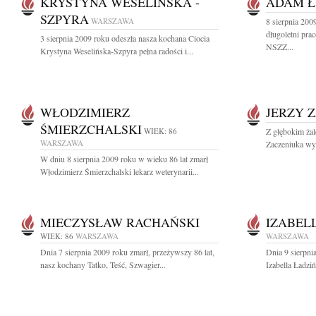
KRYSTYNA WESELIŃSKA -
ADAM Ł
SZPYRA
WARSZAWA
8 sierpnia 20
długoletni pra
3 sierpnia 2009 roku odeszła nasza kochana Ciocia
NSZZ...
Krystyna Weselińska-Szpyra pełna radości i...
WŁODZIMIERZ
JERZY 
ŚMIERZCHALSKI
WIEK: 86
Z głębokim ża
WARSZAWA
Zaczeniuka wyb
W dniu 8 sierpnia 2009 roku w wieku 86 lat zmarł
Włodzimierz Śmierzchalski lekarz weterynarii...
MIECZYSŁAW RACHAŃSKI
IZABEL
WIEK: 86
WARSZAWA
WARSZAWA
Dnia 7 sierpnia 2009 roku zmarł, przeżywszy 86 lat,
Dnia 9 sierpni
nasz kochany Tatko, Teść, Szwagier...
Izabella Ładzi