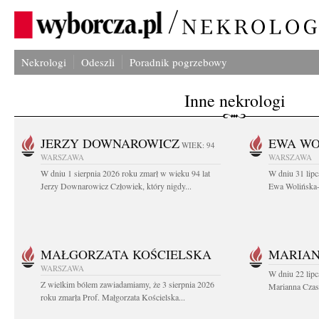
Nekrologi
Odeszli
Poradnik pogrzebowy
Inne nekrologi
JERZY DOWNAROWICZ
EWA WO
WIEK: 94
WARSZAWA
WARSZAWA
W dniu 1 sierpnia 2026 roku zmarł w wieku 94 lat
W dniu 31 lipc
Jerzy Downarowicz Człowiek, który nigdy...
Ewa Wolińska-W
MAŁGORZATA KOŚCIELSKA
MARIAN
WARSZAWA
W dniu 22 lipc
Z wielkim bólem zawiadamiamy, że 3 sierpnia 2026
Marianna Czas
roku zmarła Prof. Małgorzata Kościelska...