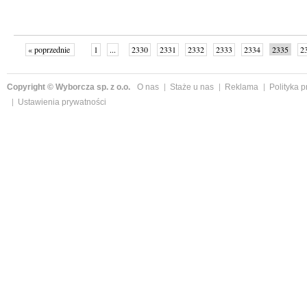
« poprzednie
1
...
2330
2331
2332
2333
2334
2335
2
...
2342
następne »
Copyright © Wyborcza sp. z o.o.
O nas
Staże u nas
Reklama
Polityka 
Ustawienia prywatności