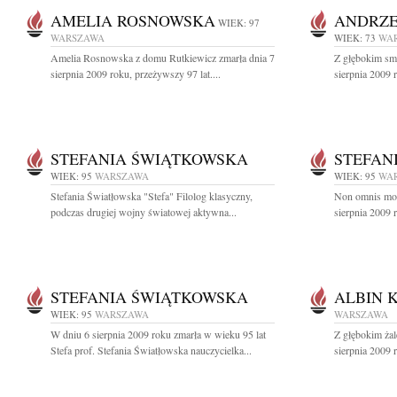
AMELIA ROSNOWSKA
ANDRZE
WIEK: 97
WARSZAWA
WIEK: 73
WA
Amelia Rosnowska z domu Rutkiewicz zmarła dnia 7
Z głębokim sm
sierpnia 2009 roku, przeżywszy 97 lat....
sierpnia 2009 r
STEFANIA ŚWIĄTKOWSKA
STEFAN
WIEK: 95
WARSZAWA
WIEK: 95
WA
Stefania Światłowska "Stefa" Filolog klasyczny,
Non omnis mori
podczas drugiej wojny światowej aktywna...
sierpnia 2009 
STEFANIA ŚWIĄTKOWSKA
ALBIN 
WIEK: 95
WARSZAWA
WARSZAWA
W dniu 6 sierpnia 2009 roku zmarła w wieku 95 lat
Z głębokim ża
Stefa prof. Stefania Światłowska nauczycielka...
sierpnia 2009 