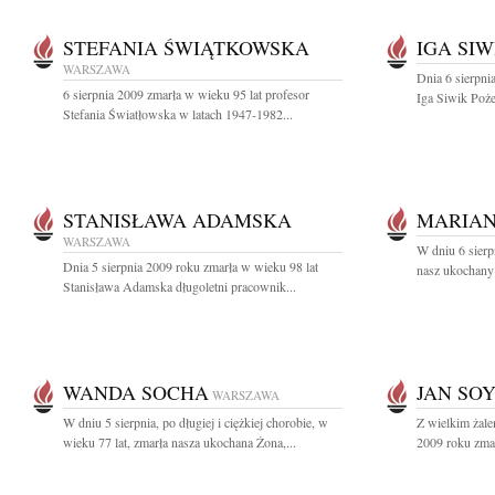
STEFANIA ŚWIĄTKOWSKA
IGA SIW
WARSZAWA
Dnia 6 sierpni
6 sierpnia 2009 zmarła w wieku 95 lat profesor
Iga Siwik Poż
Stefania Światłowska w latach 1947-1982...
STANISŁAWA ADAMSKA
MARIAN
WARSZAWA
W dniu 6 sierp
Dnia 5 sierpnia 2009 roku zmarła w wieku 98 lat
nasz ukochany 
Stanisława Adamska długoletni pracownik...
WANDA SOCHA
JAN SO
WARSZAWA
W dniu 5 sierpnia, po długiej i ciężkiej chorobie, w
Z wielkim żale
wieku 77 lat, zmarła nasza ukochana Żona,...
2009 roku zmar