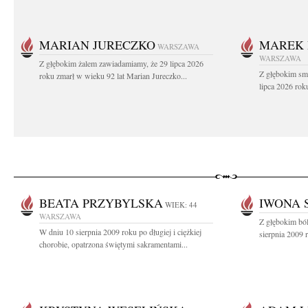
MARIAN JURECZKO
MAREK 
WARSZAWA
WARSZAWA
Z głębokim żalem zawiadamiamy, że 29 lipca 2026
Z głębokim sm
roku zmarł w wieku 92 lat Marian Jureczko...
lipca 2026 rok
BEATA PRZYBYLSKA
IWONA 
WIEK: 44
WARSZAWA
Z głębokim bó
W dniu 10 sierpnia 2009 roku po długiej i ciężkiej
sierpnia 2009 
chorobie, opatrzona świętymi sakramentami...