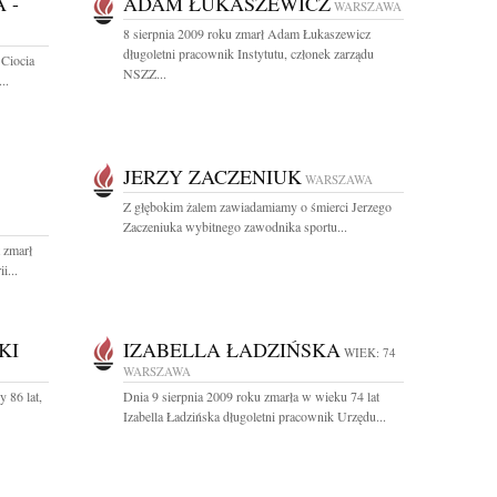
 -
ADAM ŁUKASZEWICZ
WARSZAWA
8 sierpnia 2009 roku zmarł Adam Łukaszewicz
długoletni pracownik Instytutu, członek zarządu
 Ciocia
NSZZ...
..
JERZY ZACZENIUK
WARSZAWA
Z głębokim żalem zawiadamiamy o śmierci Jerzego
Zaczeniuka wybitnego zawodnika sportu...
 zmarł
i...
KI
IZABELLA ŁADZIŃSKA
WIEK: 74
WARSZAWA
 86 lat,
Dnia 9 sierpnia 2009 roku zmarła w wieku 74 lat
Izabella Ładzińska długoletni pracownik Urzędu...