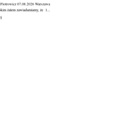
 Piotrowicz
07.08.2026
Warszawa
okim żalem zawiadamiamy, że 1...
ej