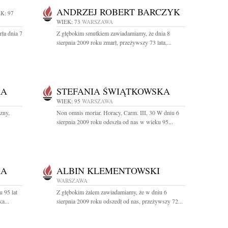
ANDRZEJ ROBERT BARCZYK
K: 97
WIEK: 73
WARSZAWA
ła dnia 7
Z głębokim smutkiem zawiadamiamy, że dnia 8
sierpnia 2009 roku zmarł, przeżywszy 73 lata,...
KA
STEFANIA ŚWIĄTKOWSKA
WIEK: 95
WARSZAWA
zny,
Non omnis moriar. Horacy, Carm. III, 30 W dniu 6
.
sierpnia 2009 roku odeszła od nas w wieku 95...
KA
ALBIN KLEMENTOWSKI
WARSZAWA
 95 lat
Z głębokim żalem zawiadamiamy, że w dniu 6
a...
sierpnia 2009 roku odszedł od nas, przeżywszy 72...