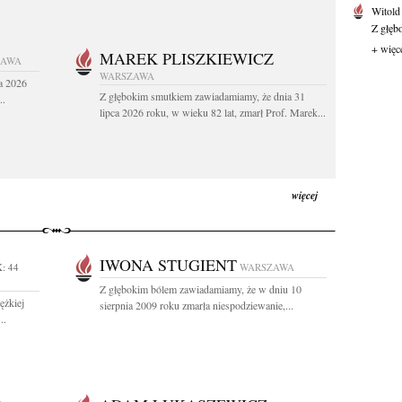
Witold
Z głęb
+ więc
MAREK PLISZKIEWICZ
ZAWA
WARSZAWA
a 2026
Z głębokim smutkiem zawiadamiamy, że dnia 31
..
lipca 2026 roku, w wieku 82 lat, zmarł Prof. Marek...
więcej
IWONA STUGIENT
: 44
WARSZAWA
Z głębokim bólem zawiadamiamy, że w dniu 10
ężkiej
sierpnia 2009 roku zmarła niespodziewanie,...
..