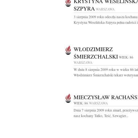
KRYSTYNA WESELIŃSKA
SZPYRA
WARSZAWA
3 sierpnia 2009 roku odeszła nasza kochana
Krystyna Weselińska-Szpyra pełna radości i.
WŁODZIMIERZ
ŚMIERZCHALSKI
WIEK: 86
WARSZAWA
W dniu 8 sierpnia 2009 roku w wieku 86 lat
Włodzimierz Śmierzchalski lekarz weterynari
MIECZYSŁAW RACHAŃS
WIEK: 86
WARSZAWA
Dnia 7 sierpnia 2009 roku zmarł, przeżywszy
nasz kochany Tatko, Teść, Szwagier...