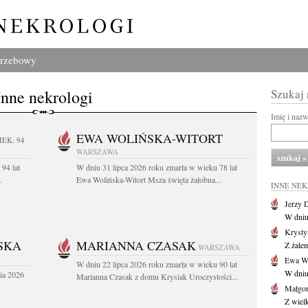
grzebowy
Inne nekrologi
Szukaj
Imię i naz
EWA WOLIŃSKA-WITORT
IEK: 94
WARSZAWA
94 lat
W dniu 31 lipca 2026 roku zmarła w wieku 78 lat
.
Ewa Wolińska-Witort Msza święta żałobna...
INNE NE
Jerzy 
W dniu
Krysty
SKA
MARIANNA CZASAK
Z żalem
WARSZAWA
Ewa Wo
W dniu 22 lipca 2026 roku zmarła w wieku 90 lat
W dniu
ia 2026
Marianna Czasak z domu Krysiak Uroczystości...
Małgor
Z wiel