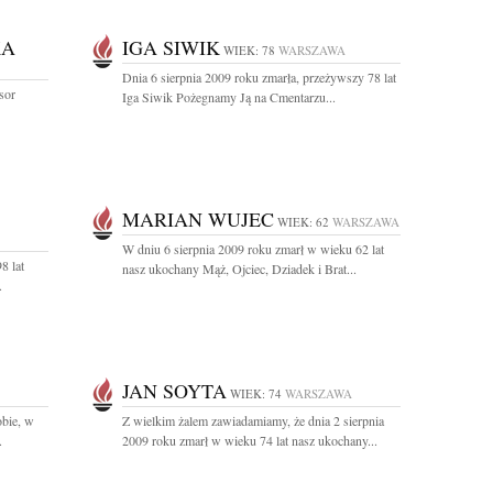
KA
IGA SIWIK
WIEK: 78
WARSZAWA
Dnia 6 sierpnia 2009 roku zmarła, przeżywszy 78 lat
sor
Iga Siwik Pożegnamy Ją na Cmentarzu...
MARIAN WUJEC
WIEK: 62
WARSZAWA
W dniu 6 sierpnia 2009 roku zmarł w wieku 62 lat
8 lat
nasz ukochany Mąż, Ojciec, Dziadek i Brat...
.
JAN SOYTA
WIEK: 74
WARSZAWA
obie, w
Z wielkim żalem zawiadamiamy, że dnia 2 sierpnia
.
2009 roku zmarł w wieku 74 lat nasz ukochany...