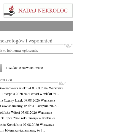
 nekrologów i wspomnień
wisko lub numer ogłoszenia:
+ szukanie zaawansowane
KROLOGI
Downarowicz
wiek: 94
07.08.2026
Warszawa
 1 sierpnia 2026 roku zmarł w wieku 94...
na Czerny-Latek
07.08.2026
Warszawa
 zawiadamiamy, że dnia 3 sierpnia 2026...
lińska-Witort
07.08.2026
Warszawa
 31 lipca 2026 roku zmarła w wieku 78...
zata Kościelska
07.08.2026
Warszawa
kim bólem zawiadamiamy, że 3...