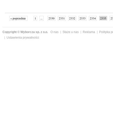
« poprzednie
1
...
2330
2331
2332
2333
2334
2335
2
...
2342
następne »
Copyright © Wyborcza sp. z o.o.
O nas
Staże u nas
Reklama
Polityka 
Ustawienia prywatności