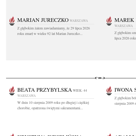
MARIAN JURECZKO
MAREK 
WARSZAWA
WARSZAWA
Z głębokim żalem zawiadamiamy, że 29 lipca 2026
Z głębokim sm
roku zmarł w wieku 92 lat Marian Jureczko...
lipca 2026 rok
BEATA PRZYBYLSKA
IWONA 
WIEK: 44
WARSZAWA
Z głębokim bó
W dniu 10 sierpnia 2009 roku po długiej i ciężkiej
sierpnia 2009 
chorobie, opatrzona świętymi sakramentami...