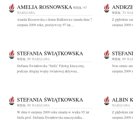
AMELIA ROSNOWSKA
ANDRZE
WIEK: 97
WARSZAWA
WIEK: 73
WA
Amelia Rosnowska z domu Rutkiewicz zmarła dnia 7
Z głębokim sm
sierpnia 2009 roku, przeżywszy 97 lat....
sierpnia 2009 r
STEFANIA ŚWIĄTKOWSKA
STEFAN
WIEK: 95
WARSZAWA
WIEK: 95
WA
Stefania Światłowska "Stefa" Filolog klasyczny,
Non omnis mori
podczas drugiej wojny światowej aktywna...
sierpnia 2009 
STEFANIA ŚWIĄTKOWSKA
ALBIN 
WIEK: 95
WARSZAWA
WARSZAWA
W dniu 6 sierpnia 2009 roku zmarła w wieku 95 lat
Z głębokim ża
Stefa prof. Stefania Światłowska nauczycielka...
sierpnia 2009 