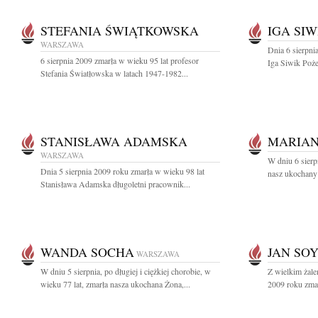
STEFANIA ŚWIĄTKOWSKA
IGA SIW
WARSZAWA
Dnia 6 sierpni
6 sierpnia 2009 zmarła w wieku 95 lat profesor
Iga Siwik Poż
Stefania Światłowska w latach 1947-1982...
STANISŁAWA ADAMSKA
MARIAN
WARSZAWA
W dniu 6 sierp
Dnia 5 sierpnia 2009 roku zmarła w wieku 98 lat
nasz ukochany 
Stanisława Adamska długoletni pracownik...
WANDA SOCHA
JAN SO
WARSZAWA
W dniu 5 sierpnia, po długiej i ciężkiej chorobie, w
Z wielkim żale
wieku 77 lat, zmarła nasza ukochana Żona,...
2009 roku zmar