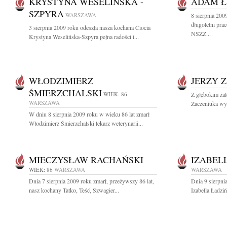
KRYSTYNA WESELIŃSKA -
ADAM Ł
SZPYRA
WARSZAWA
8 sierpnia 20
długoletni pra
3 sierpnia 2009 roku odeszła nasza kochana Ciocia
NSZZ...
Krystyna Weselińska-Szpyra pełna radości i...
WŁODZIMIERZ
JERZY 
ŚMIERZCHALSKI
WIEK: 86
Z głębokim ża
WARSZAWA
Zaczeniuka wyb
W dniu 8 sierpnia 2009 roku w wieku 86 lat zmarł
Włodzimierz Śmierzchalski lekarz weterynarii...
MIECZYSŁAW RACHAŃSKI
IZABEL
WIEK: 86
WARSZAWA
WARSZAWA
Dnia 7 sierpnia 2009 roku zmarł, przeżywszy 86 lat,
Dnia 9 sierpni
nasz kochany Tatko, Teść, Szwagier...
Izabella Ładzi