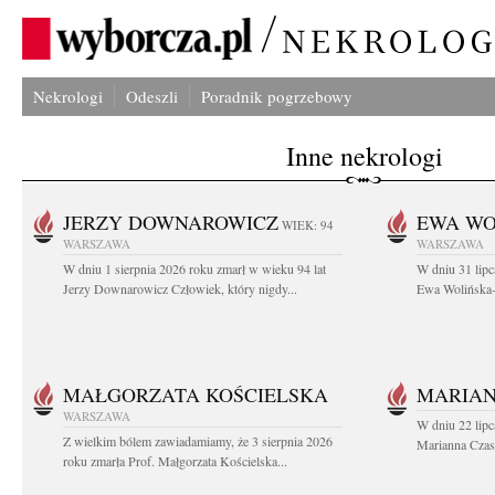
Nekrologi
Odeszli
Poradnik pogrzebowy
Inne nekrologi
JERZY DOWNAROWICZ
EWA WO
WIEK: 94
WARSZAWA
WARSZAWA
W dniu 1 sierpnia 2026 roku zmarł w wieku 94 lat
W dniu 31 lipc
Jerzy Downarowicz Człowiek, który nigdy...
Ewa Wolińska-W
MAŁGORZATA KOŚCIELSKA
MARIAN
WARSZAWA
W dniu 22 lipc
Z wielkim bólem zawiadamiamy, że 3 sierpnia 2026
Marianna Czas
roku zmarła Prof. Małgorzata Kościelska...