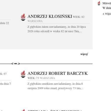
Mirosł
W dniu
+ więc
ANDRZEJ KŁOSIŃSKI
WIEK: 82
WARSZAWA
dniu 22
Z głębokim żalem zawiadamiamy, że dnia 20 lipca
2026 roku odszedł w wieku 82 lat nasz Tata,...
więcej
ANDRZEJ ROBERT BARCZYK
K: 97
WIEK: 73
WARSZAWA
ła dnia 7
Z głębokim smutkiem zawiadamiamy, że dnia 8
sierpnia 2009 roku zmarł, przeżywszy 73 lata,...