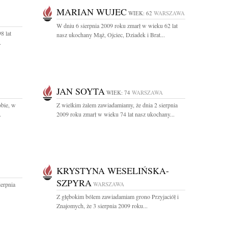
MARIAN WUJEC
WIEK: 62
WARSZAWA
W dniu 6 sierpnia 2009 roku zmarł w wieku 62 lat
8 lat
nasz ukochany Mąż, Ojciec, Dziadek i Brat...
.
JAN SOYTA
WIEK: 74
WARSZAWA
obie, w
Z wielkim żalem zawiadamiamy, że dnia 2 sierpnia
.
2009 roku zmarł w wieku 74 lat nasz ukochany...
KRYSTYNA WESELIŃSKA-
SZPYRA
ierpnia
WARSZAWA
Z głębokim bólem zawiadamiam grono Przyjaciół i
Znajomych, że 3 sierpnia 2009 roku...