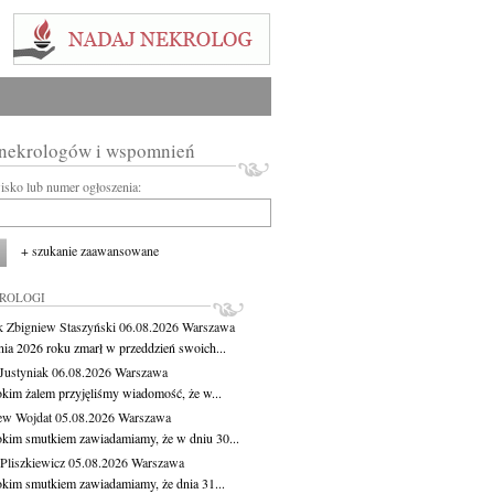
 nekrologów i wspomnień
wisko lub numer ogłoszenia:
+ szukanie zaawansowane
KROLOGI
 Zbigniew Staszyński
06.08.2026
Warszawa
pnia 2026 roku zmarł w przeddzień swoich...
Justyniak
06.08.2026
Warszawa
okim żalem przyjęliśmy wiadomość, że w...
ew Wojdat
05.08.2026
Warszawa
okim smutkiem zawiadamiamy, że w dniu 30...
Pliszkiewicz
05.08.2026
Warszawa
okim smutkiem zawiadamiamy, że dnia 31...