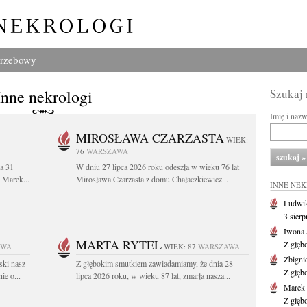
grzebowy
Inne nekrologi
Szukaj
Imię i naz
MIROSŁAWA CZARZASTA
WIEK:
76
WARSZAWA
a 31
W dniu 27 lipca 2026 roku odeszła w wieku 76 lat
. Marek...
Mirosława Czarzasta z domu Chałaczkiewicz...
INNE NE
Ludwik
3 sier
Iwona 
MARTA RYTEL
Z głęb
AWA
WIEK: 87
WARSZAWA
Zbigni
ski nasz
Z głębokim smutkiem zawiadamiamy, że dnia 28
Z głęb
ie o...
lipca 2026 roku, w wieku 87 lat, zmarła nasza...
Marek 
Z głęb