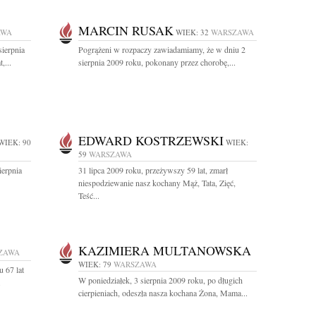
MARCIN RUSAK
AWA
WIEK: 32
WARSZAWA
sierpnia
Pogrążeni w rozpaczy zawiadamiamy, że w dniu 2
,...
sierpnia 2009 roku, pokonany przez chorobę,...
EDWARD KOSTRZEWSKI
WIEK: 90
WIEK:
59
WARSZAWA
ierpnia
31 lipca 2009 roku, przeżywszy 59 lat, zmarł
niespodziewanie nasz kochany Mąż, Tata, Zięć,
Teść...
KAZIMIERA MULTANOWSKA
ZAWA
WIEK: 79
WARSZAWA
 67 lat
W poniedziałek, 3 sierpnia 2009 roku, po długich
.
cierpieniach, odeszła nasza kochana Żona, Mama...