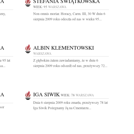
KA
STEFANIA ŚWIĄTKOWSKA
WIEK: 95
WARSZAWA
zny,
Non omnis moriar. Horacy, Carm. III, 30 W dniu 6
.
sierpnia 2009 roku odeszła od nas w wieku 95...
KA
ALBIN KLEMENTOWSKI
WARSZAWA
 95 lat
Z głębokim żalem zawiadamiamy, że w dniu 6
a...
sierpnia 2009 roku odszedł od nas, przeżywszy 72...
KA
IGA SIWIK
WIEK: 78
WARSZAWA
Dnia 6 sierpnia 2009 roku zmarła, przeżywszy 78 lat
sor
Iga Siwik Pożegnamy Ją na Cmentarzu...