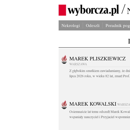
Nekrologi
Odeszli
Poradnik po
MAREK PLISZKIEWICZ
WARSZAWA
Z głębokim smutkiem zawiadamiamy, że dni
lipca 2026 roku, w wieku 82 lat, zmarł Prof
MAREK KOWALSKI
WARSZ
Osiemnaście lat temu odszedł Marek Kowal
wspaniały nauczyciel i Przyjaciel wspomnien