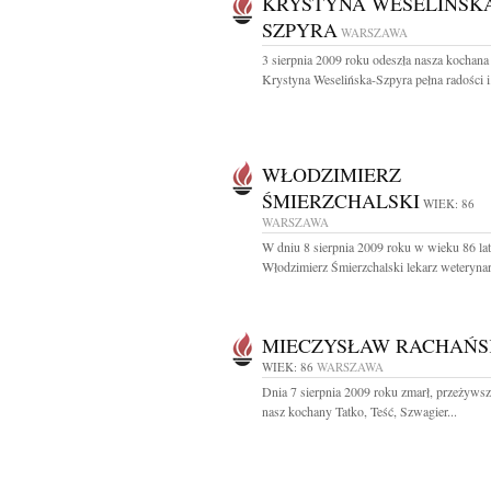
KRYSTYNA WESELIŃSKA
SZPYRA
WARSZAWA
3 sierpnia 2009 roku odeszła nasza kochana
Krystyna Weselińska-Szpyra pełna radości i.
WŁODZIMIERZ
ŚMIERZCHALSKI
WIEK: 86
WARSZAWA
W dniu 8 sierpnia 2009 roku w wieku 86 lat
Włodzimierz Śmierzchalski lekarz weterynari
MIECZYSŁAW RACHAŃS
WIEK: 86
WARSZAWA
Dnia 7 sierpnia 2009 roku zmarł, przeżywszy
nasz kochany Tatko, Teść, Szwagier...