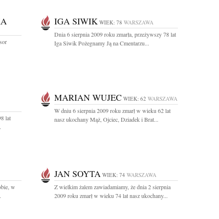
KA
IGA SIWIK
WIEK: 78
WARSZAWA
Dnia 6 sierpnia 2009 roku zmarła, przeżywszy 78 lat
sor
Iga Siwik Pożegnamy Ją na Cmentarzu...
MARIAN WUJEC
WIEK: 62
WARSZAWA
W dniu 6 sierpnia 2009 roku zmarł w wieku 62 lat
8 lat
nasz ukochany Mąż, Ojciec, Dziadek i Brat...
.
JAN SOYTA
WIEK: 74
WARSZAWA
obie, w
Z wielkim żalem zawiadamiamy, że dnia 2 sierpnia
.
2009 roku zmarł w wieku 74 lat nasz ukochany...