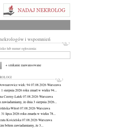
 nekrologów i wspomnień
wisko lub numer ogłoszenia:
+ szukanie zaawansowane
KROLOGI
Downarowicz
wiek: 94
07.08.2026
Warszawa
 1 sierpnia 2026 roku zmarł w wieku 94...
na Czerny-Latek
07.08.2026
Warszawa
 zawiadamiamy, że dnia 3 sierpnia 2026...
lińska-Witort
07.08.2026
Warszawa
 31 lipca 2026 roku zmarła w wieku 78...
zata Kościelska
07.08.2026
Warszawa
kim bólem zawiadamiamy, że 3...