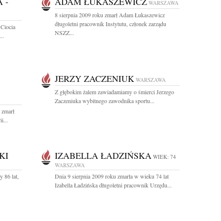
 -
ADAM ŁUKASZEWICZ
WARSZAWA
8 sierpnia 2009 roku zmarł Adam Łukaszewicz
długoletni pracownik Instytutu, członek zarządu
 Ciocia
NSZZ...
..
JERZY ZACZENIUK
WARSZAWA
Z głębokim żalem zawiadamiamy o śmierci Jerzego
Zaczeniuka wybitnego zawodnika sportu...
 zmarł
i...
KI
IZABELLA ŁADZIŃSKA
WIEK: 74
WARSZAWA
 86 lat,
Dnia 9 sierpnia 2009 roku zmarła w wieku 74 lat
Izabella Ładzińska długoletni pracownik Urzędu...