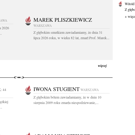
Witold
Z głęb
+ więc
MAREK PLISZKIEWICZ
ZAWA
WARSZAWA
a 2026
Z głębokim smutkiem zawiadamiamy, że dnia 31
..
lipca 2026 roku, w wieku 82 lat, zmarł Prof. Marek...
więcej
IWONA STUGIENT
: 44
WARSZAWA
Z głębokim bólem zawiadamiamy, że w dniu 10
ężkiej
sierpnia 2009 roku zmarła niespodziewanie,...
..