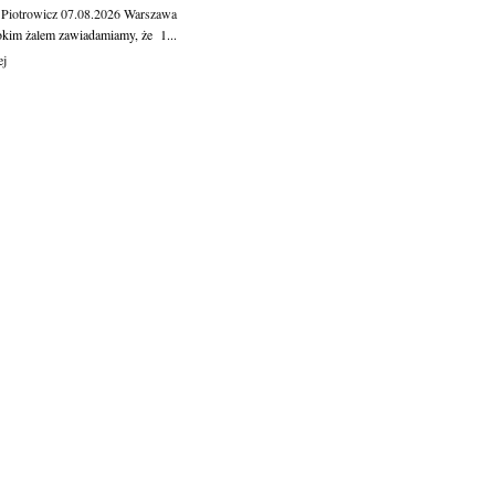
 Piotrowicz
07.08.2026
Warszawa
okim żalem zawiadamiamy, że 1...
ej