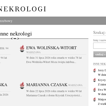
grzebowy
Inne nekrologi
Szukaj
Imię i naz
EWA WOLIŃSKA-WITORT
IEK: 94
WARSZAWA
94 lat
W dniu 31 lipca 2026 roku zmarła w wieku 78 lat
.
Ewa Wolińska-Witort Msza święta żałobna...
INNE NE
Jerzy 
W dniu
Krysty
SKA
MARIANNA CZASAK
Z żalem
WARSZAWA
Ewa Wo
W dniu 22 lipca 2026 roku zmarła w wieku 90 lat
W dniu
ia 2026
Marianna Czasak z domu Krysiak Uroczystości...
Małgor
Z wiel