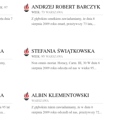
ANDRZEJ ROBERT BARCZYK
K: 97
WIEK: 73
WARSZAWA
ła dnia 7
Z głębokim smutkiem zawiadamiamy, że dnia 8
sierpnia 2009 roku zmarł, przeżywszy 73 lata,...
KA
STEFANIA ŚWIĄTKOWSKA
WIEK: 95
WARSZAWA
zny,
Non omnis moriar. Horacy, Carm. III, 30 W dniu 6
.
sierpnia 2009 roku odeszła od nas w wieku 95...
KA
ALBIN KLEMENTOWSKI
WARSZAWA
 95 lat
Z głębokim żalem zawiadamiamy, że w dniu 6
a...
sierpnia 2009 roku odszedł od nas, przeżywszy 72...