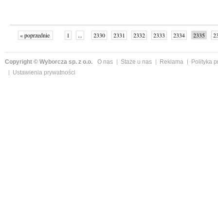
« poprzednie
1
...
2330
2331
2332
2333
2334
2335
2
...
2342
następne »
Copyright © Wyborcza sp. z o.o.
O nas
Staże u nas
Reklama
Polityka 
Ustawienia prywatności