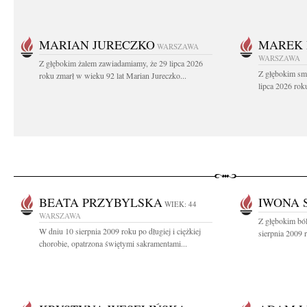
MARIAN JURECZKO
MAREK 
WARSZAWA
WARSZAWA
Z głębokim żalem zawiadamiamy, że 29 lipca 2026
Z głębokim sm
roku zmarł w wieku 92 lat Marian Jureczko...
lipca 2026 rok
BEATA PRZYBYLSKA
IWONA 
WIEK: 44
WARSZAWA
Z głębokim bó
W dniu 10 sierpnia 2009 roku po długiej i ciężkiej
sierpnia 2009 
chorobie, opatrzona świętymi sakramentami...