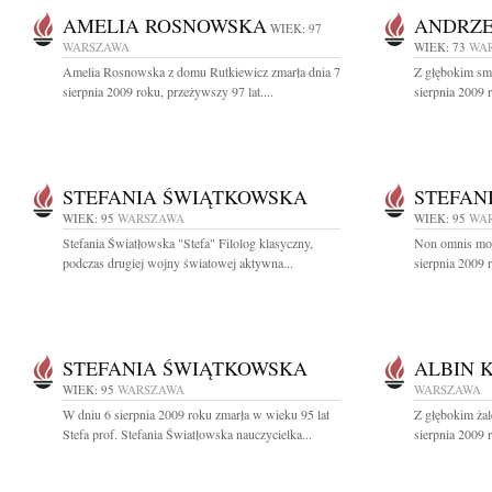
AMELIA ROSNOWSKA
ANDRZE
WIEK: 97
WARSZAWA
WIEK: 73
WA
Amelia Rosnowska z domu Rutkiewicz zmarła dnia 7
Z głębokim sm
sierpnia 2009 roku, przeżywszy 97 lat....
sierpnia 2009 r
STEFANIA ŚWIĄTKOWSKA
STEFAN
WIEK: 95
WARSZAWA
WIEK: 95
WA
Stefania Światłowska "Stefa" Filolog klasyczny,
Non omnis mori
podczas drugiej wojny światowej aktywna...
sierpnia 2009 
STEFANIA ŚWIĄTKOWSKA
ALBIN 
WIEK: 95
WARSZAWA
WARSZAWA
W dniu 6 sierpnia 2009 roku zmarła w wieku 95 lat
Z głębokim ża
Stefa prof. Stefania Światłowska nauczycielka...
sierpnia 2009 