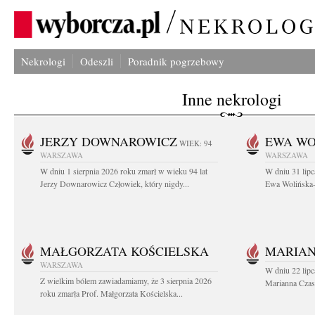
Nekrologi
Odeszli
Poradnik pogrzebowy
Inne nekrologi
JERZY DOWNAROWICZ
EWA WO
WIEK: 94
WARSZAWA
WARSZAWA
W dniu 1 sierpnia 2026 roku zmarł w wieku 94 lat
W dniu 31 lipc
Jerzy Downarowicz Człowiek, który nigdy...
Ewa Wolińska-W
MAŁGORZATA KOŚCIELSKA
MARIAN
WARSZAWA
W dniu 22 lipc
Z wielkim bólem zawiadamiamy, że 3 sierpnia 2026
Marianna Czas
roku zmarła Prof. Małgorzata Kościelska...