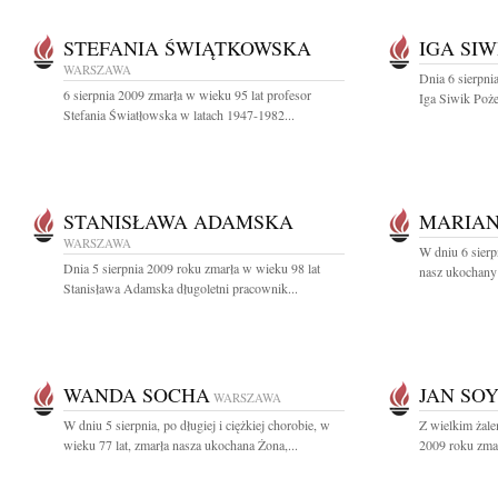
STEFANIA ŚWIĄTKOWSKA
IGA SIW
WARSZAWA
Dnia 6 sierpni
6 sierpnia 2009 zmarła w wieku 95 lat profesor
Iga Siwik Poż
Stefania Światłowska w latach 1947-1982...
STANISŁAWA ADAMSKA
MARIAN
WARSZAWA
W dniu 6 sierp
Dnia 5 sierpnia 2009 roku zmarła w wieku 98 lat
nasz ukochany 
Stanisława Adamska długoletni pracownik...
WANDA SOCHA
JAN SO
WARSZAWA
W dniu 5 sierpnia, po długiej i ciężkiej chorobie, w
Z wielkim żale
wieku 77 lat, zmarła nasza ukochana Żona,...
2009 roku zmar