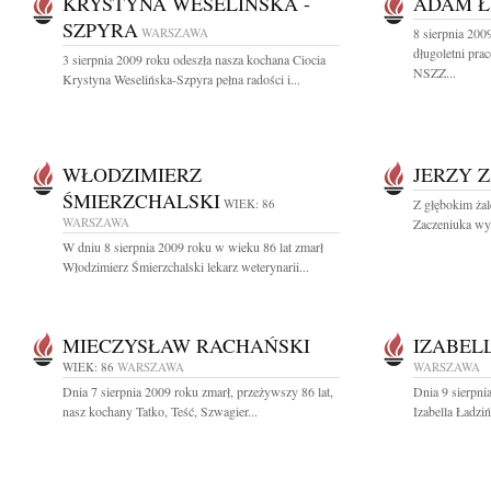
KRYSTYNA WESELIŃSKA -
ADAM Ł
SZPYRA
WARSZAWA
8 sierpnia 20
długoletni pra
3 sierpnia 2009 roku odeszła nasza kochana Ciocia
NSZZ...
Krystyna Weselińska-Szpyra pełna radości i...
WŁODZIMIERZ
JERZY 
ŚMIERZCHALSKI
WIEK: 86
Z głębokim ża
WARSZAWA
Zaczeniuka wyb
W dniu 8 sierpnia 2009 roku w wieku 86 lat zmarł
Włodzimierz Śmierzchalski lekarz weterynarii...
MIECZYSŁAW RACHAŃSKI
IZABEL
WIEK: 86
WARSZAWA
WARSZAWA
Dnia 7 sierpnia 2009 roku zmarł, przeżywszy 86 lat,
Dnia 9 sierpni
nasz kochany Tatko, Teść, Szwagier...
Izabella Ładzi