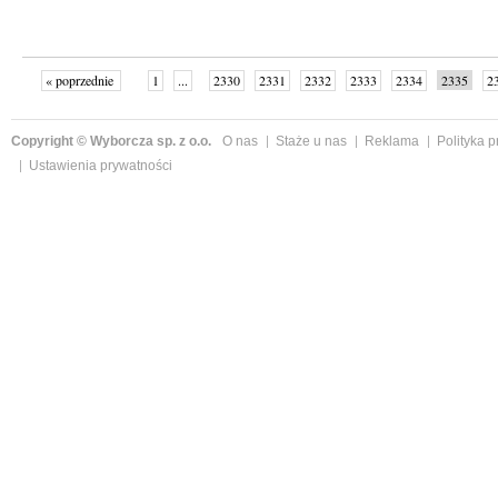
« poprzednie
1
...
2330
2331
2332
2333
2334
2335
2
...
2342
następne »
Copyright © Wyborcza sp. z o.o.
O nas
Staże u nas
Reklama
Polityka 
Ustawienia prywatności