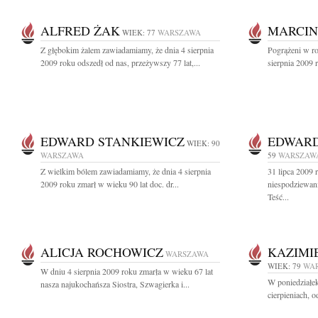
ALFRED ŻAK
MARCIN
WIEK: 77
WARSZAWA
Z głębokim żalem zawiadamiamy, że dnia 4 sierpnia
Pogrążeni w r
2009 roku odszedł od nas, przeżywszy 77 lat,...
sierpnia 2009 
EDWARD STANKIEWICZ
EDWARD
WIEK: 90
WARSZAWA
59
WARSZAW
Z wielkim bólem zawiadamiamy, że dnia 4 sierpnia
31 lipca 2009 
2009 roku zmarł w wieku 90 lat doc. dr...
niespodziewani
Teść...
ALICJA ROCHOWICZ
KAZIMI
WARSZAWA
WIEK: 79
WA
W dniu 4 sierpnia 2009 roku zmarła w wieku 67 lat
W poniedziałek
nasza najukochańsza Siostra, Szwagierka i...
cierpieniach, 