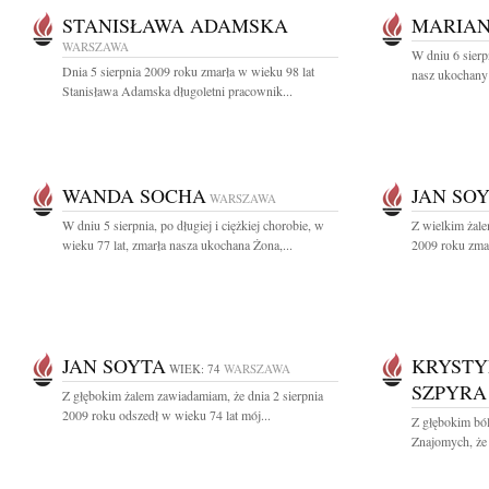
STANISŁAWA ADAMSKA
MARIAN
WARSZAWA
W dniu 6 sierp
Dnia 5 sierpnia 2009 roku zmarła w wieku 98 lat
nasz ukochany 
Stanisława Adamska długoletni pracownik...
WANDA SOCHA
JAN SO
WARSZAWA
W dniu 5 sierpnia, po długiej i ciężkiej chorobie, w
Z wielkim żale
wieku 77 lat, zmarła nasza ukochana Żona,...
2009 roku zmar
JAN SOYTA
KRYSTY
WIEK: 74
WARSZAWA
SZPYRA
Z głębokim żalem zawiadamiam, że dnia 2 sierpnia
2009 roku odszedł w wieku 74 lat mój...
Z głębokim bó
Znajomych, że 