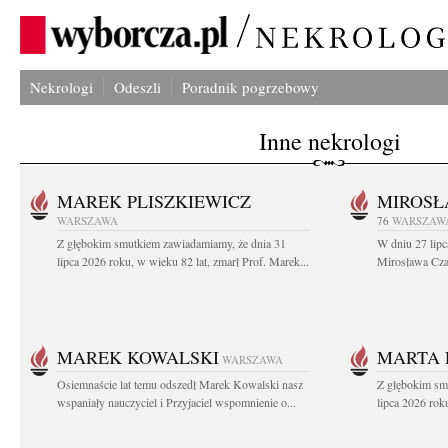
Nekrologi
Odeszli
Poradnik pogrzebowy
Inne nekrologi
MAREK PLISZKIEWICZ
MIROSŁ
WARSZAWA
76
WARSZAW
Z głębokim smutkiem zawiadamiamy, że dnia 31
W dniu 27 lipc
lipca 2026 roku, w wieku 82 lat, zmarł Prof. Marek...
Mirosława Czar
MAREK KOWALSKI
MARTA 
WARSZAWA
Osiemnaście lat temu odszedł Marek Kowalski nasz
Z głębokim sm
wspaniały nauczyciel i Przyjaciel wspomnienie o...
lipca 2026 roku