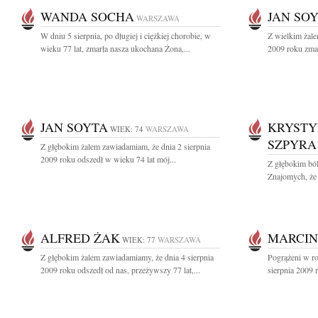
WANDA SOCHA
JAN SO
WARSZAWA
W dniu 5 sierpnia, po długiej i ciężkiej chorobie, w
Z wielkim żale
wieku 77 lat, zmarła nasza ukochana Żona,...
2009 roku zmar
JAN SOYTA
KRYSTY
WIEK: 74
WARSZAWA
SZPYRA
Z głębokim żalem zawiadamiam, że dnia 2 sierpnia
2009 roku odszedł w wieku 74 lat mój...
Z głębokim bó
Znajomych, że 
ALFRED ŻAK
MARCIN
WIEK: 77
WARSZAWA
Z głębokim żalem zawiadamiamy, że dnia 4 sierpnia
Pogrążeni w r
2009 roku odszedł od nas, przeżywszy 77 lat,...
sierpnia 2009 