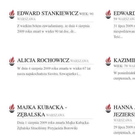
EDWARD STANKIEWICZ
EDWARD
WIEK: 90
WARSZAWA
59
WARSZAW
Z wielkim bólem zawiadamiamy, że dnia 4 sierpnia
31 lipca 2009 
2009 roku zmarł w wieku 90 lat doc. dr...
niespodziewani
Teść...
ALICJA ROCHOWICZ
KAZIMI
WARSZAWA
WIEK: 79
WA
W dniu 4 sierpnia 2009 roku zmarła w wieku 67 lat
W poniedziałek
nasza najukochańsza Siostra, Szwagierka i...
cierpieniach, 
MAJKA KUBACKA -
HANNA 
ZĘBALSKA
JEZIER
WARSZAWA
WARSZAWA
Dnia 1 sierpnia 2009 roku zmarła Majka Kubacka-
29 lipca 2009 r
Zębalska Straciliśmy Przyjaciela Borowiki
cierpieniach, 