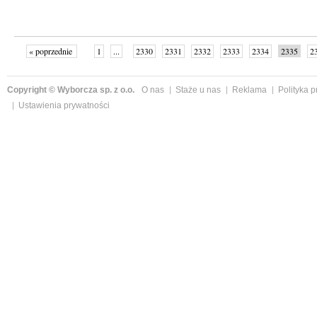
« poprzednie
1
...
2330
2331
2332
2333
2334
2335
2
...
2342
następne »
Copyright © Wyborcza sp. z o.o.
O nas
Staże u nas
Reklama
Polityka 
Ustawienia prywatności