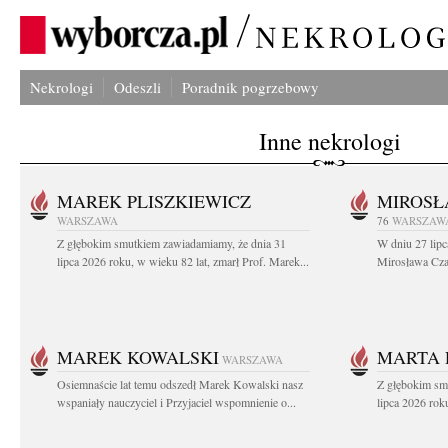
Nekrologi
Odeszli
Poradnik pogrzebowy
Inne nekrologi
MAREK PLISZKIEWICZ
MIROSŁ
WARSZAWA
76
WARSZAW
Z głębokim smutkiem zawiadamiamy, że dnia 31
W dniu 27 lipc
lipca 2026 roku, w wieku 82 lat, zmarł Prof. Marek...
Mirosława Czar
MAREK KOWALSKI
MARTA 
WARSZAWA
Osiemnaście lat temu odszedł Marek Kowalski nasz
Z głębokim sm
wspaniały nauczyciel i Przyjaciel wspomnienie o...
lipca 2026 roku