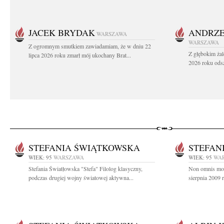
JACEK BRYDAK
ANDRZE
WARSZAWA
WARSZAWA
Z ogromnym smutkiem zawiadamiam, że w dniu 22
Z głębokim żal
lipca 2026 roku zmarł mój ukochany Brat...
2026 roku odsz
STEFANIA ŚWIĄTKOWSKA
STEFAN
WIEK: 95
WARSZAWA
WIEK: 95
WA
Stefania Światłowska "Stefa" Filolog klasyczny,
Non omnis mori
podczas drugiej wojny światowej aktywna...
sierpnia 2009 