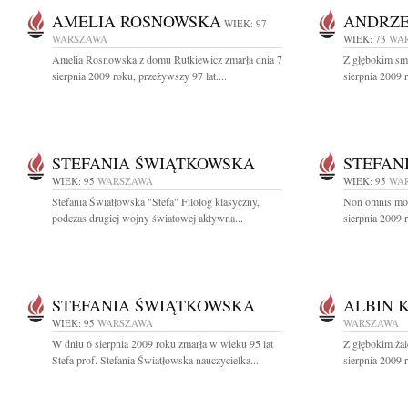
AMELIA ROSNOWSKA
ANDRZE
WIEK: 97
WARSZAWA
WIEK: 73
WA
Amelia Rosnowska z domu Rutkiewicz zmarła dnia 7
Z głębokim sm
sierpnia 2009 roku, przeżywszy 97 lat....
sierpnia 2009 r
STEFANIA ŚWIĄTKOWSKA
STEFAN
WIEK: 95
WARSZAWA
WIEK: 95
WA
Stefania Światłowska "Stefa" Filolog klasyczny,
Non omnis mori
podczas drugiej wojny światowej aktywna...
sierpnia 2009 
STEFANIA ŚWIĄTKOWSKA
ALBIN 
WIEK: 95
WARSZAWA
WARSZAWA
W dniu 6 sierpnia 2009 roku zmarła w wieku 95 lat
Z głębokim ża
Stefa prof. Stefania Światłowska nauczycielka...
sierpnia 2009 