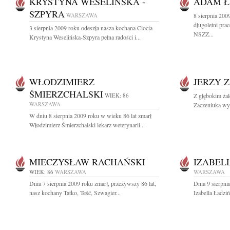
KRYSTYNA WESELIŃSKA -
ADAM Ł
SZPYRA
WARSZAWA
8 sierpnia 20
długoletni pra
3 sierpnia 2009 roku odeszła nasza kochana Ciocia
NSZZ...
Krystyna Weselińska-Szpyra pełna radości i...
WŁODZIMIERZ
JERZY 
ŚMIERZCHALSKI
WIEK: 86
Z głębokim ża
WARSZAWA
Zaczeniuka wyb
W dniu 8 sierpnia 2009 roku w wieku 86 lat zmarł
Włodzimierz Śmierzchalski lekarz weterynarii...
MIECZYSŁAW RACHAŃSKI
IZABEL
WIEK: 86
WARSZAWA
WARSZAWA
Dnia 7 sierpnia 2009 roku zmarł, przeżywszy 86 lat,
Dnia 9 sierpni
nasz kochany Tatko, Teść, Szwagier...
Izabella Ładzi