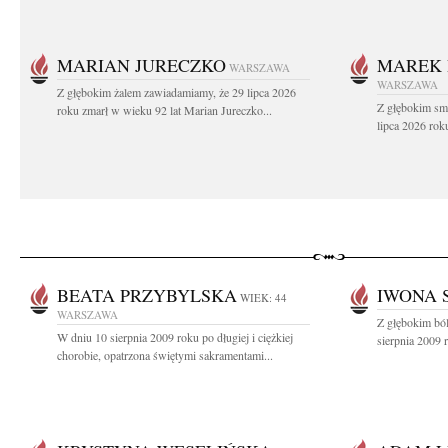
MARIAN JURECZKO
MAREK 
WARSZAWA
WARSZAWA
Z głębokim żalem zawiadamiamy, że 29 lipca 2026
Z głębokim sm
roku zmarł w wieku 92 lat Marian Jureczko...
lipca 2026 rok
BEATA PRZYBYLSKA
IWONA 
WIEK: 44
WARSZAWA
Z głębokim bó
W dniu 10 sierpnia 2009 roku po długiej i ciężkiej
sierpnia 2009 
chorobie, opatrzona świętymi sakramentami...