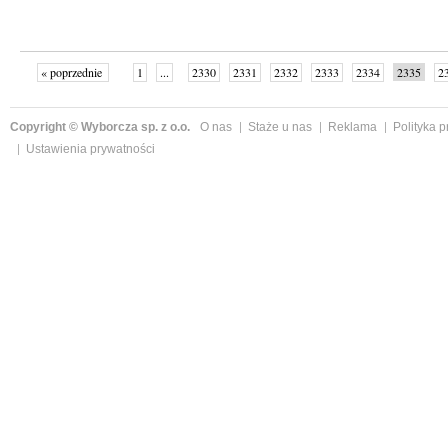
« poprzednie
1
...
2330
2331
2332
2333
2334
2335
2
...
2342
następne »
Copyright © Wyborcza sp. z o.o.
O nas
Staże u nas
Reklama
Polityka 
Ustawienia prywatności