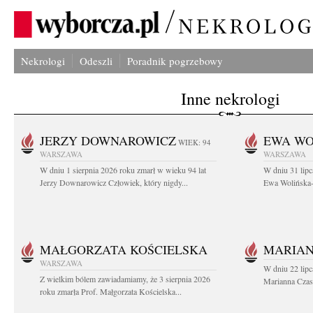
Nekrologi
Odeszli
Poradnik pogrzebowy
Inne nekrologi
JERZY DOWNAROWICZ
EWA WO
WIEK: 94
WARSZAWA
WARSZAWA
W dniu 1 sierpnia 2026 roku zmarł w wieku 94 lat
W dniu 31 lipc
Jerzy Downarowicz Człowiek, który nigdy...
Ewa Wolińska-W
MAŁGORZATA KOŚCIELSKA
MARIAN
WARSZAWA
W dniu 22 lipc
Z wielkim bólem zawiadamiamy, że 3 sierpnia 2026
Marianna Czas
roku zmarła Prof. Małgorzata Kościelska...