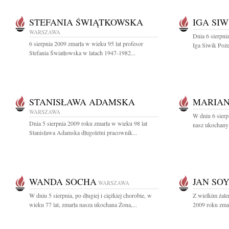
STEFANIA ŚWIĄTKOWSKA
IGA SIW
WARSZAWA
Dnia 6 sierpni
6 sierpnia 2009 zmarła w wieku 95 lat profesor
Iga Siwik Poż
Stefania Światłowska w latach 1947-1982...
STANISŁAWA ADAMSKA
MARIAN
WARSZAWA
W dniu 6 sierp
Dnia 5 sierpnia 2009 roku zmarła w wieku 98 lat
nasz ukochany 
Stanisława Adamska długoletni pracownik...
WANDA SOCHA
JAN SO
WARSZAWA
W dniu 5 sierpnia, po długiej i ciężkiej chorobie, w
Z wielkim żale
wieku 77 lat, zmarła nasza ukochana Żona,...
2009 roku zmar