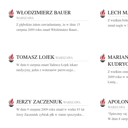
WŁODZIMIERZ BAUER
LECH M
WARSZAWA
Z wielkim bóle
Z głębokim żalem zawiadamiamy, że w dniu 15
zmarł nagle w
sierpnia 2009 roku zmarł Włodzimierz Bauer...
TOMASZ LOJEK
MARIAN
WARSZAWA
KUDRY
W dniu 6 sierpnia zmarł Tadeusz Łojek lekarz
medycyny, jeden z weteranów pierwszego...
Z wielkim smu
2009 roku w wi
Lunię...
JERZY ZACZENIUK
APOLON
WARSZAWA
WARSZAWA
W dniu 9 sierpnia 2009 roku zmarł w wieku 83 lat
"Śpieszmy się 
Jerzy Zaczeniuk sybirak płk w stanie spoczynku...
W dniu 8 sierp