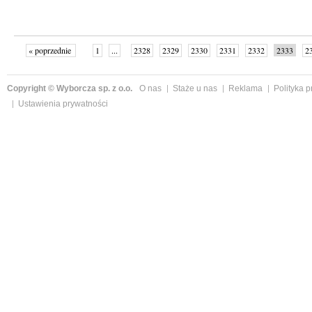
« poprzednie
1
...
2328
2329
2330
2331
2332
2333
2
...
2342
następne »
Copyright © Wyborcza sp. z o.o.
O nas
Staże u nas
Reklama
Polityka 
Ustawienia prywatności