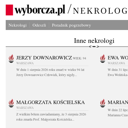
Nekrologi
Odeszli
Poradnik pogrzebowy
Inne nekrologi
JERZY DOWNAROWICZ
EWA WO
WIEK: 94
WARSZAWA
WARSZAWA
W dniu 1 sierpnia 2026 roku zmarł w wieku 94 lat
W dniu 31 lipc
Jerzy Downarowicz Człowiek, który nigdy...
Ewa Wolińska-W
MAŁGORZATA KOŚCIELSKA
MARIAN
WARSZAWA
W dniu 22 lipc
Z wielkim bólem zawiadamiamy, że 3 sierpnia 2026
Marianna Czas
roku zmarła Prof. Małgorzata Kościelska...