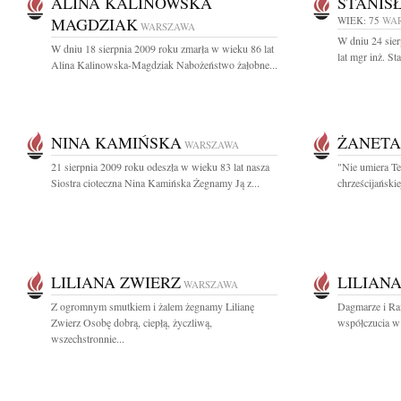
ALINA KALINOWSKA
STANIS
MAGDZIAK
WIEK: 75
WA
WARSZAWA
W dniu 24 sier
W dniu 18 sierpnia 2009 roku zmarła w wieku 86 lat
lat mgr inż. S
Alina Kalinowska-Magdziak Nabożeństwo żałobne...
NINA KAMIŃSKA
ŻANETA
WARSZAWA
21 sierpnia 2009 roku odeszła w wieku 83 lat nasza
"Nie umiera Te
Siostra cioteczna Nina Kamińska Żegnamy Ją z...
chrześcijańskie
LILIANA ZWIERZ
LILIAN
WARSZAWA
Z ogromnym smutkiem i żalem żegnamy Lilianę
Dagmarze i Ra
Zwierz Osobę dobrą, ciepłą, życzliwą,
współczucia w 
wszechstronnie...