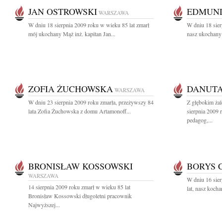
JAN OSTROWSKI
EDMUND
WARSZAWA
W dniu 18 sierpnia 2009 roku w wieku 85 lat zmarł
W dniu 18 sier
mój ukochany Mąż inż. kapitan Jan...
nasz ukochany 
ZOFIA ŻUCHOWSKA
DANUTA
WARSZAWA
W dniu 23 sierpnia 2009 roku zmarła, przeżywszy 84
Z głębokim ża
lata Zofia Żuchowska z domu Artamonoff...
sierpnia 2009 
pedagog,...
BRONISŁAW KOSSOWSKI
BORYS 
WARSZAWA
W dniu 16 sier
14 sierpnia 2009 roku zmarł w wieku 85 lat
lat, nasz koch
Bronisław Kossowski długoletni pracownik
Najwyższej...