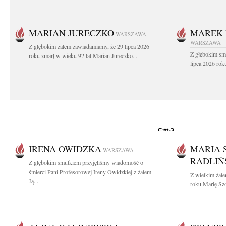
MARIAN JURECZKO
MAREK 
WARSZAWA
WARSZAWA
Z głębokim żalem zawiadamiamy, że 29 lipca 2026
Z głębokim sm
roku zmarł w wieku 92 lat Marian Jureczko...
lipca 2026 rok
IRENA OWIDZKA
MARIA 
WARSZAWA
RADLIŃ
Z głębokim smutkiem przyjęliśmy wiadomość o
śmierci Pani Profesorowej Ireny Owidzkiej z żalem
Z wielkim żal
Ją...
roku Marię Szo