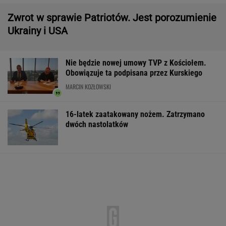
IMGW pokazał nową prognozę. Upały wracają
do Polski
Gruźlica w warszawskim przedszkolu. 24
dzieci na liście sanepidu
Manifestacja w Warszawie. Organizatorzy
mają siedem postulatów
Second home nad morzem zyskuje na
popularności. Coraz więcej osób wybiera ten
model inwestowania
MATERIAŁ PROMOCYJNY