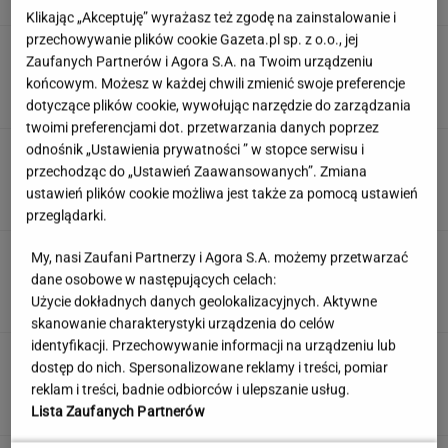
Klikając „Akceptuję” wyrażasz też zgodę na zainstalowanie i
przechowywanie plików cookie Gazeta.pl sp. z o.o., jej
Te kultowe teksty zapisały się w pamięci
Zaufanych Partnerów i Agora S.A. na Twoim urządzeniu
wszystkich Polaków. Znasz je?
końcowym. Możesz w każdej chwili zmienić swoje preferencje
dotyczące plików cookie, wywołując narzędzie do zarządzania
twoimi preferencjami dot. przetwarzania danych poprzez
odnośnik „Ustawienia prywatności ” w stopce serwisu i
"Mam nadzieję, że zrobią trzecią część". Po 20
latach wywołał burzę
przechodząc do „Ustawień Zaawansowanych”. Zmiana
ustawień plików cookie możliwa jest także za pomocą ustawień
przeglądarki.
Jeden wakacyjny nawyk może mieć
My, nasi Zaufani Partnerzy i Agora S.A. możemy przetwarzać
nieprzyjemne konsekwencje. Też tak robisz?
dane osobowe w następujących celach:
Użycie dokładnych danych geolokalizacyjnych. Aktywne
MATERIAŁ PROMOCYJNY
skanowanie charakterystyki urządzenia do celów
identyfikacji. Przechowywanie informacji na urządzeniu lub
Uruchomili "Tindera dla
dostęp do nich. Spersonalizowane reklamy i treści, pomiar
medyków". Szybko zgłosili się też adwokaci
reklam i treści, badnie odbiorców i ulepszanie usług.
SUBSKRYPCJA
Lista Zaufanych Partnerów