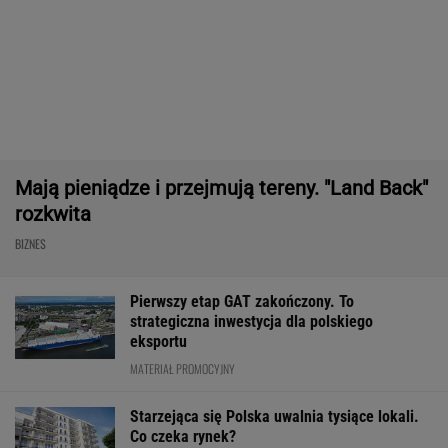
o radę. "Jakiej domagać się pensji?".
Podpowiadamy
SUBSKRYPCJA
Ten robot nie ma sobie równych. Myje i
odkurza, gdy ty odpoczywasz, a cena?
Doskonała!
REKLAMA IROBOT
Nie tylko zaćmienie Słońca. Sierpień zamieni
niebo w scenę niezwykłych widowisk
BIZNES
ZUS dopłaca Ukraińcom do emerytur.
Konfederacja grzmi, ale zapomina o ważnej
rzeczy