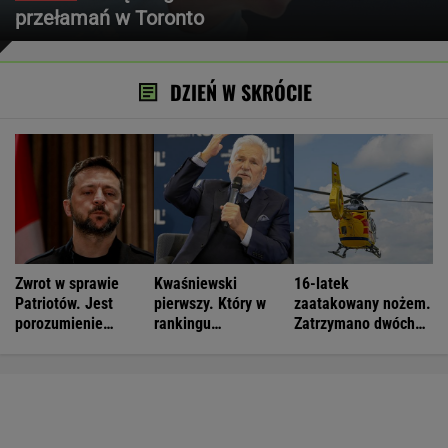
przełamań w Toronto
DZIEŃ W SKRÓCIE
Zwrot w sprawie
Kwaśniewski
16-latek
Patriotów. Jest
pierwszy. Który w
zaatakowany nożem.
porozumienie
rankingu
Zatrzymano dwóch
Ukrainy i USA
prezydentów jest
nastolatków
Duda?