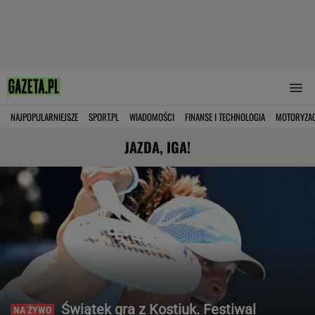
NAJPOPULARNIEJSZE
SPORT.PL
WIADOMOŚCI
FINANSE I TECHNOLOGIA
MOTORYZA
JAZDA, IGA!
Świątek gra z Kostiuk. Festiwal