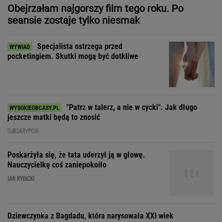
"Patrz w talerz, a nie w cycki". Jak długo
jeszcze matki będą to znosić
SUBSKRYPCJA
Poskarżyła się, że tata uderzył ją w głowę.
Nauczycielkę coś zaniepokoiło
JAN RYBICKI
Dziewczynka z Bagdadu, która narysowała XXI wiek
Zdecydowaliśmy się na
wspólne wakacje z przyjaciółką. Rozpoczęła
łowy
SUBSKRYPCJA