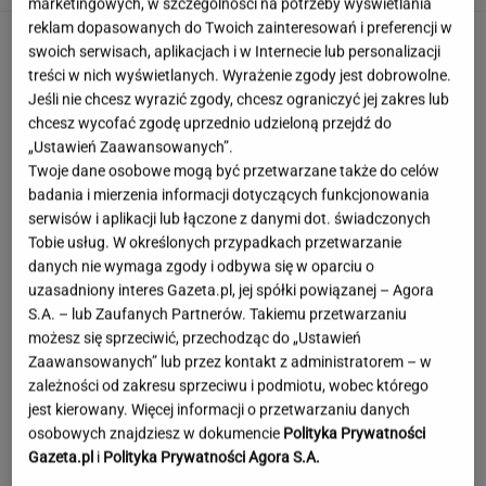
marketingowych, w szczególności na potrzeby wyświetlania
reklam dopasowanych do Twoich zainteresowań i preferencji w
swoich serwisach, aplikacjach i w Internecie lub personalizacji
treści w nich wyświetlanych. Wyrażenie zgody jest dobrowolne.
Jeśli nie chcesz wyrazić zgody, chcesz ograniczyć jej zakres lub
chcesz wycofać zgodę uprzednio udzieloną przejdź do
„Ustawień Zaawansowanych”.
Twoje dane osobowe mogą być przetwarzane także do celów
badania i mierzenia informacji dotyczących funkcjonowania
serwisów i aplikacji lub łączone z danymi dot. świadczonych
Tobie usług. W określonych przypadkach przetwarzanie
danych nie wymaga zgody i odbywa się w oparciu o
uzasadniony interes Gazeta.pl, jej spółki powiązanej – Agora
S.A. – lub Zaufanych Partnerów. Takiemu przetwarzaniu
możesz się sprzeciwić, przechodząc do „Ustawień
Zaawansowanych” lub przez kontakt z administratorem – w
zależności od zakresu sprzeciwu i podmiotu, wobec którego
jest kierowany. Więcej informacji o przetwarzaniu danych
To najdłuższe jezioro w Polsce. Ma aż 16 wysp
osobowych znajdziesz w dokumencie
Polityka Prywatności
Gazeta.pl
i
Polityka Prywatności Agora S.A.