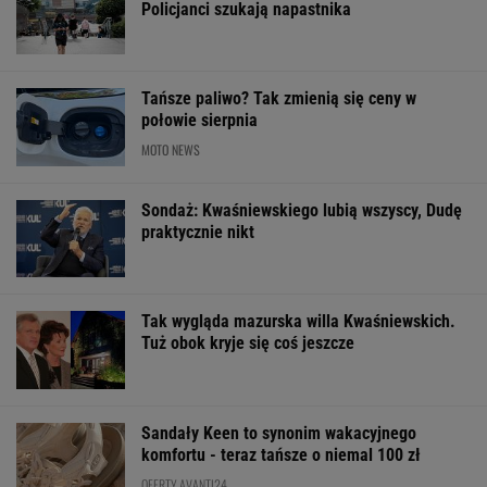
Włóż liść laurowy do
11 pytań o największe
Dlaczego warto
lodówki na godzinę.
polskie miasta.
spryskać klucze
Efekt może cię
Wykształceni zgarną
octem? Sztuczk
zaskoczyć
komplet
której mało kto
ŻYĆ LEPIEJ