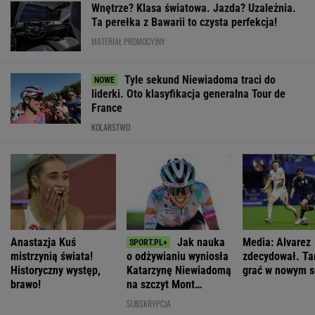
WIĘCEJ NIŻ WYNIK. SUBSKRYBUJ
POLITYKA
Sondaż:
Magyar wybrał
Stan byłego
Zaproszenie dla
Kwaśniewskiego
Andrasa Bakę
żołnierza w
Polek od
lubią wszyscy,
na kandydata
USA
Pierwszej Damy.
Dudę
na prezydenta
więzionego w
"Poznajmy się"
praktycznie nikt
Węgier
Rosji jest
krytyczny
WIADOMOŚCI