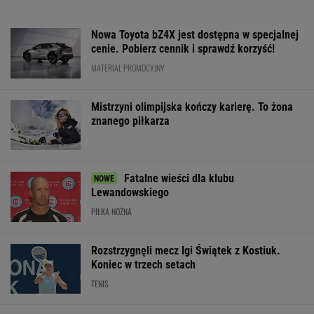
Ta perełka z Bawarii to czysta perfekcja!
MATERIAŁ PROMOCYJNY
Tyle sekund Niewiadoma traci do
liderki. Oto klasyfikacja generalna Tour de
France
KOLARSTWO
Anastazja Kuś
Jak nauka
Media: Alvarez
mistrzynią świata!
o odżywianiu wyniosła
zdecydował. Ta
Historyczny występ,
Katarzynę Niewiadomą
grać w nowym s
brawo!
na szczyt Mont
Ventoux
SUBSKRYPCJA