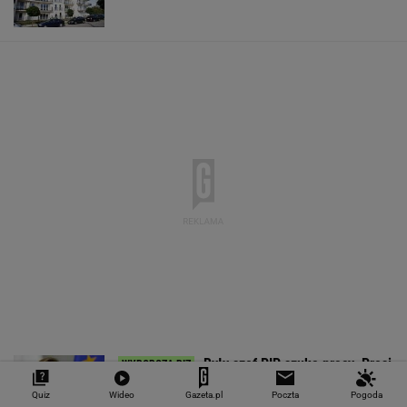
"Teraz wiemy".
1,5 tys. zł za adopcję
Zaćmienie Słoń
Naukowcy odkryli
psa. Nie trzeba nawet
będzie spektak
nowe zagrożenie
mieszkać w tej gminie
Tak zrobisz naj
związane z
zdjęcia
mikroplastikiem
WALUTY I GIEŁDA
EUR
USD
CHF
GBP
WIG
4,2983
3,7187
4,6027
5,0166
151 782,92
-0,09%
-0,41%
0,15%
-0,13%
-0,24%
SPRAWDŹ NOTOWANIA
Quiz
Wideo
Gazeta.pl
Poczta
Pogoda
Notowania dostarcza VIA24ONLINE