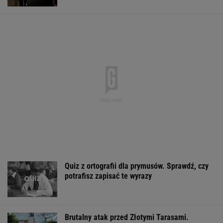
Tańsze paliwo? Tak zmienią się ceny w
połowie sierpnia
MOTO NEWS
Sondaż: Kwaśniewskiego lubią wszyscy, Dudę
praktycznie nikt
Tak wygląda mazurska willa Kwaśniewskich.
Tuż obok kryje się coś jeszcze
Sandały Keen to synonim wakacyjnego
komfortu - teraz tańsze o niemal 100 zł
OFERTY AVANTI24