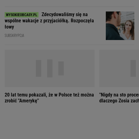
20 lat temu pokazali, że w Polsce też można
"Nigdy na sto proce
zrobić "Amerykę"
dlaczego Zosia zac
ZOBACZ WSZYSTKIE
Wybierz miasto
PEŁNA POGODA
Załaduj ponownie
Jakość powietrza:
-
Ciśnienie:
Opady:
Zachmurzenie:
-
-%
-%