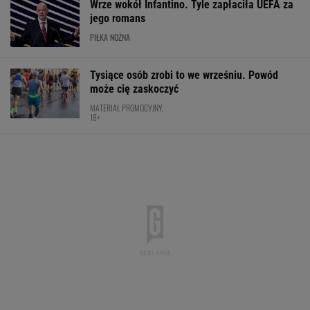
Nowa Toyota bZ4X jest dostępna w specjalnej
cenie. Pobierz cennik i sprawdź korzyść!
MATERIAŁ PROMOCYJNY
Mistrzyni olimpijska kończy karierę. To żona
znanego piłkarza
Fatalne wieści dla klubu
Lewandowskiego
PIŁKA NOŻNA
Rozstrzygnęli mecz Igi Świątek z Kostiuk.
Koniec w trzech setach
TENIS
Wnętrze? Klasa światowa. Jazda? Uzależnia.