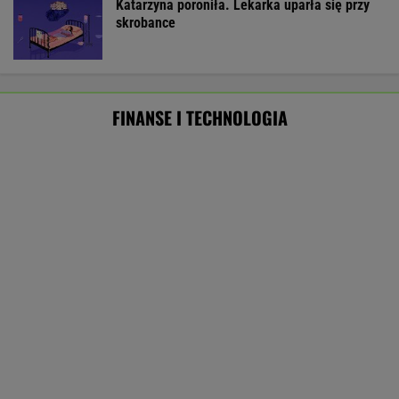
Starzejąca się Polska uwalnia tysiące lokali.
Co czeka rynek?
Były szef PIP szuka pracy. Prosi