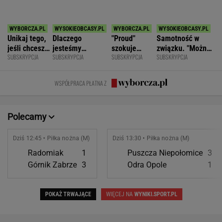
SPORT.PL
Najtrudniejszy mecz Świątek w Toronto.
Szansa na rewanż za Roland Garros
ALEKSANDER BERNARD
Wrze wokół Infantino. Tyle zapłaciła UEFA za