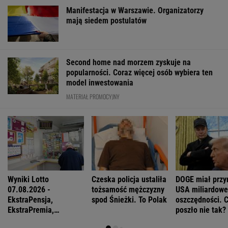
Tytuł tej książki jest hasłem, znają je ludzie,
którzy jej nie czytali
Daniel Olbrychski ocenzurowany przez
Ministerstwo Kultury? "Zostałem opluty"
Katarzyna poroniła. Lekarka uparła się przy
skrobance
FINANSE I TECHNOLOGIA