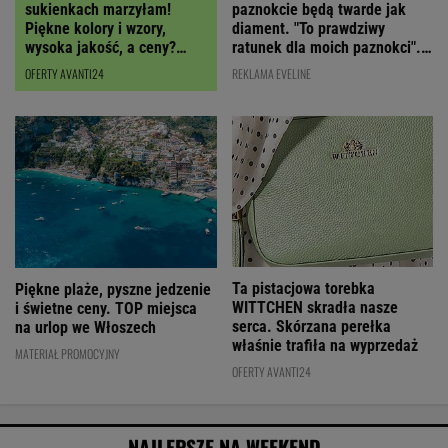
paznokcie będą twarde jak
sukienkach marzyłam!
diament. "To prawdziwy
Piękne kolory i wzory,
ratunek dla moich paznokci".
wysoka jakość, a ceny?
Cena? Niska!
Miło zaskoczą!
REKLAMA EVELINE
OFERTY AVANTI24
Ta pistacjowa torebka
Piękne plaże, pyszne jedzenie
WITTCHEN skradła nasze
i świetne ceny. TOP miejsca
serca. Skórzana perełka
na urlop we Włoszech
właśnie trafiła na wyprzedaż
MATERIAŁ PROMOCYJNY
OFERTY AVANTI24
NAJLEPSZE NA WEEKEND