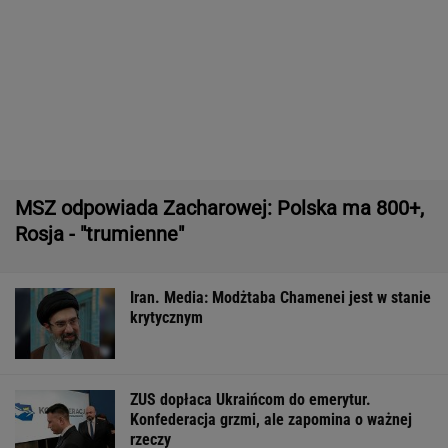
Quiz z ortografii dla prymusów. Sprawdź, czy
potrafisz zapisać te wyrazy
Brutalny atak przed Złotymi Tarasami.
Policjanci szukają napastnika