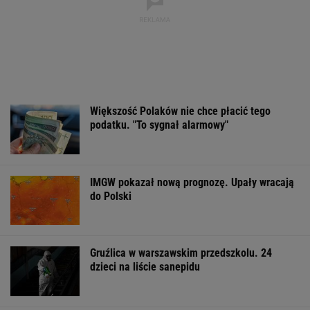
Wyniki Lotto
Czeska policja ustaliła
DOGE miał przy
07.08.2026 -
tożsamość mężczyzny
USA miliardowe
EkstraPensja,
spod Śnieżki. To Polak
oszczędności. 
EkstraPremia,
poszło nie tak?
EuroJackpot, Kaskada,
MiniLotto, MultiMulti
WSPÓŁPRACA PŁATNA Z WYBORCZA.PL
ZROZUM, POZNAJ, ODKRYWAJ
SEKCJA Z SUBSKRYPCJĄ
Jeśli unikniesz tych trzech rzeczy, opóźnisz
starczą demencję o 13 lat