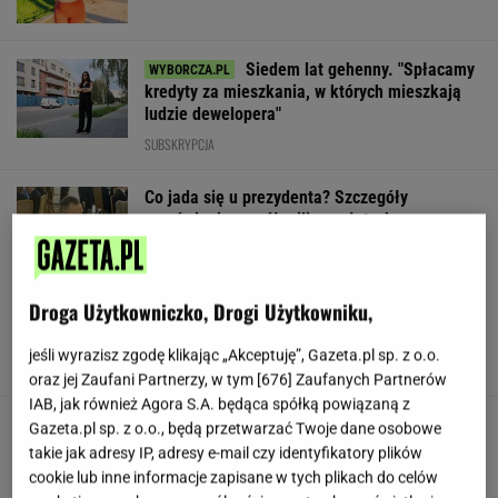
Siedem lat gehenny. "Spłacamy
kredyty za mieszkania, w których mieszkają
ludzie dewelopera"
SUBSKRYPCJA
Co jada się u prezydenta? Szczegóły
zamówienia za pół miliona złotych
Droga Użytkowniczko, Drogi Użytkowniku,
Nowe zdjęcie Johna Goodmana trafiło do
sieci. Aktor schudł 90 kg
jeśli wyrazisz zgodę klikając „Akceptuję”, Gazeta.pl sp. z o.o.
oraz jej Zaufani Partnerzy, w tym [
676
] Zaufanych Partnerów
IAB, jak również Agora S.A. będąca spółką powiązaną z
"Poznajmy się bliżej". Nawrocka zaprasza
Gazeta.pl sp. z o.o., będą przetwarzać Twoje dane osobowe
młode Polki
takie jak adresy IP, adresy e-mail czy identyfikatory plików
cookie lub inne informacje zapisane w tych plikach do celów