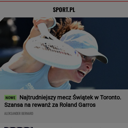
jego romans
PIŁKA NOŻNA
Tysiące osób zrobi to we wrześniu. Powód
może cię zaskoczyć
MATERIAŁ PROMOCYJNY,
18+