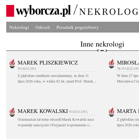
Nekrologi
Odeszli
Poradnik pogrzebowy
Inne nekrologi
MAREK PLISZKIEWICZ
MIROSŁ
WARSZAWA
76
WARSZAW
Z głębokim smutkiem zawiadamiamy, że dnia 31
W dniu 27 lipc
lipca 2026 roku, w wieku 82 lat, zmarł Prof. Marek...
Mirosława Czar
MAREK KOWALSKI
MARTA 
WARSZAWA
Osiemnaście lat temu odszedł Marek Kowalski nasz
Z głębokim sm
wspaniały nauczyciel i Przyjaciel wspomnienie o...
lipca 2026 roku