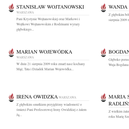
STANISŁAW WOJTANOWSKI
WANDA
WARSZAWA
Z głębokim bó
Pani Krystynie Wojtanowskiej oraz Markowi i
sierpnia 2009 
Wojtkowi Wojtanowskim z Rodzinami wyrazy
głębokiego...
MARIAN WOJEWÓDKA
BOGDAN
WARSZAWA
Głęboko porus
W dniu 21 sierpnia 2009 roku zmarł nasz kochany
Wuja Bogdana 
Mąż, Tata i Dziadek Marian Wojewódka...
IRENA OWIDZKA
MARIA 
WARSZAWA
RADLIŃ
Z głębokim smutkiem przyjęliśmy wiadomość o
śmierci Pani Profesorowej Ireny Owidzkiej z żalem
Z wielkim żal
Ją...
roku Marię Szo