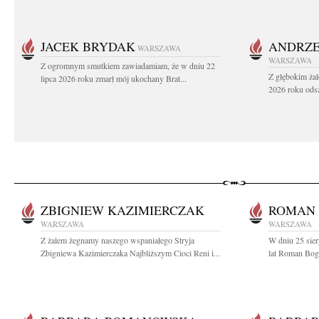
JACEK BRYDAK
ANDRZE
WARSZAWA
WARSZAWA
Z ogromnym smutkiem zawiadamiam, że w dniu 22
Z głębokim żal
lipca 2026 roku zmarł mój ukochany Brat...
2026 roku odsz
ZBIGNIEW KAZIMIERCZAK
ROMAN 
WARSZAWA
WARSZAWA
Z żalem żegnamy naszego wspaniałego Stryja
W dniu 25 sier
Zbigniewa Kazimierczaka Najbliższym Cioci Reni i...
lat Roman Bogd