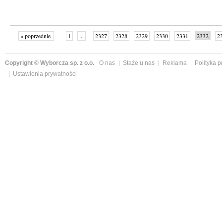
« poprzednie
1
...
2327
2328
2329
2330
2331
2332
2
...
2342
następne »
Copyright © Wyborcza sp. z o.o.
O nas
Staże u nas
Reklama
Polityka 
Ustawienia prywatności