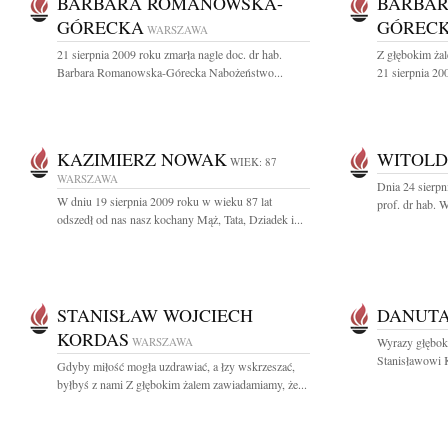
BARBARA ROMANOWSKA-
BARBA
GÓRECKA
GÓREC
WARSZAWA
21 sierpnia 2009 roku zmarła nagle doc. dr hab.
Z głębokim ża
Barbara Romanowska-Górecka Nabożeństwo...
21 sierpnia 200
KAZIMIERZ NOWAK
WITOLD
WIEK: 87
WARSZAWA
Dnia 24 sierpn
W dniu 19 sierpnia 2009 roku w wieku 87 lat
prof. dr hab. W
odszedł od nas nasz kochany Mąż, Tata, Dziadek i...
STANISŁAW WOJCIECH
DANUTA
KORDAS
WARSZAWA
Wyrazy głęboki
Stanisławowi 
Gdyby miłość mogła uzdrawiać, a łzy wskrzeszać,
byłbyś z nami Z głębokim żalem zawiadamiamy, że...