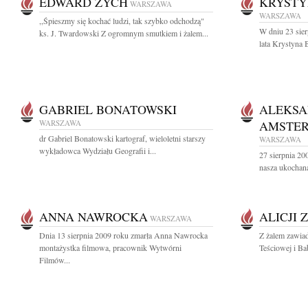
EDWARD ZYCH
KRYSTY
WARSZAWA
WARSZAWA
,,Śpieszmy się kochać ludzi, tak szybko odchodzą"
W dniu 23 sier
ks. J. Twardowski Z ogromnym smutkiem i żalem...
lata Krystyna
GABRIEL BONATOWSKI
ALEKS
WARSZAWA
AMSTE
dr Gabriel Bonatowski kartograf, wieloletni starszy
WARSZAWA
wykładowca Wydziału Geografii i...
27 sierpnia 20
nasza ukochan
ANNA NAWROCKA
ALICJI 
WARSZAWA
Dnia 13 sierpnia 2009 roku zmarła Anna Nawrocka
Z żalem zawiad
montażystka filmowa, pracownik Wytwórni
Teściowej i Bab
Filmów...