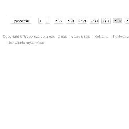
« poprzednie
1
...
2327
2328
2329
2330
2331
2332
2
...
2342
następne »
Copyright © Wyborcza sp. z o.o.
O nas
Staże u nas
Reklama
Polityka 
Ustawienia prywatności