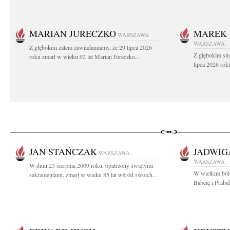
MARIAN JURECZKO
MAREK 
WARSZAWA
WARSZAWA
Z głębokim żalem zawiadamiamy, że 29 lipca 2026
Z głębokim sm
roku zmarł w wieku 92 lat Marian Jureczko...
lipca 2026 rok
JAN STAŃCZAK
JADWIG
WARSZAWA
WARSZAWA
W dniu 23 sierpnia 2009 roku, opatrzony świętymi
W wielkim ból
sakramentami, zmarł w wieku 85 lat wśród swoich...
Babcię i Praba