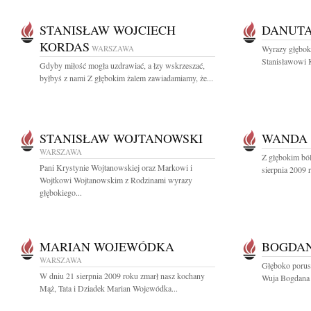
STANISŁAW WOJCIECH
DANUTA
KORDAS
WARSZAWA
Wyrazy głęboki
Stanisławowi 
Gdyby miłość mogła uzdrawiać, a łzy wskrzeszać,
byłbyś z nami Z głębokim żalem zawiadamiamy, że...
STANISŁAW WOJTANOWSKI
WANDA
WARSZAWA
Z głębokim bó
Pani Krystynie Wojtanowskiej oraz Markowi i
sierpnia 2009 
Wojtkowi Wojtanowskim z Rodzinami wyrazy
głębokiego...
MARIAN WOJEWÓDKA
BOGDAN
WARSZAWA
Głęboko porus
W dniu 21 sierpnia 2009 roku zmarł nasz kochany
Wuja Bogdana 
Mąż, Tata i Dziadek Marian Wojewódka...