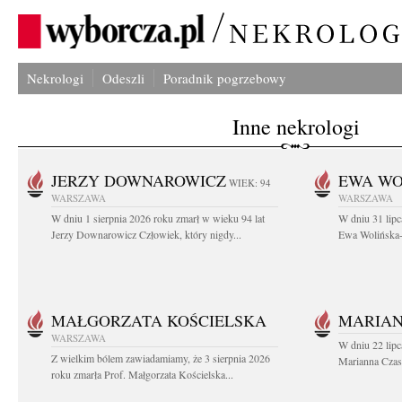
Nekrologi
Odeszli
Poradnik pogrzebowy
Inne nekrologi
JERZY DOWNAROWICZ
EWA WO
WIEK: 94
WARSZAWA
WARSZAWA
W dniu 1 sierpnia 2026 roku zmarł w wieku 94 lat
W dniu 31 lipc
Jerzy Downarowicz Człowiek, który nigdy...
Ewa Wolińska-W
MAŁGORZATA KOŚCIELSKA
MARIAN
WARSZAWA
W dniu 22 lipc
Z wielkim bólem zawiadamiamy, że 3 sierpnia 2026
Marianna Czas
roku zmarła Prof. Małgorzata Kościelska...