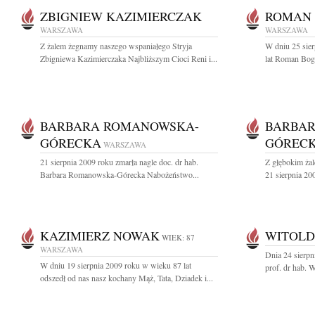
ZBIGNIEW KAZIMIERCZAK
ROMAN 
WARSZAWA
WARSZAWA
Z żalem żegnamy naszego wspaniałego Stryja
W dniu 25 sier
Zbigniewa Kazimierczaka Najbliższym Cioci Reni i...
lat Roman Bogd
BARBARA ROMANOWSKA-
BARBA
GÓRECKA
GÓREC
WARSZAWA
21 sierpnia 2009 roku zmarła nagle doc. dr hab.
Z głębokim ża
Barbara Romanowska-Górecka Nabożeństwo...
21 sierpnia 200
KAZIMIERZ NOWAK
WITOLD
WIEK: 87
WARSZAWA
Dnia 24 sierpn
W dniu 19 sierpnia 2009 roku w wieku 87 lat
prof. dr hab. W
odszedł od nas nasz kochany Mąż, Tata, Dziadek i...