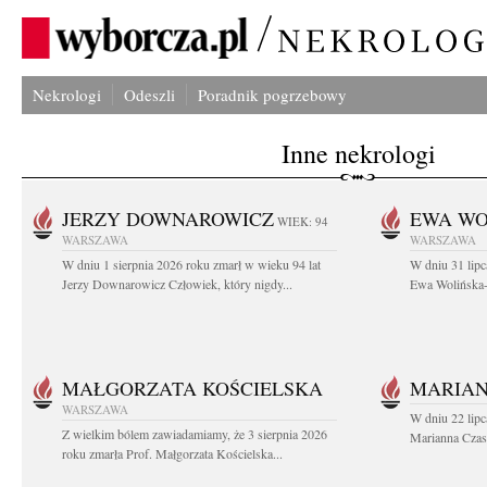
Nekrologi
Odeszli
Poradnik pogrzebowy
Inne nekrologi
JERZY DOWNAROWICZ
EWA WO
WIEK: 94
WARSZAWA
WARSZAWA
W dniu 1 sierpnia 2026 roku zmarł w wieku 94 lat
W dniu 31 lipc
Jerzy Downarowicz Człowiek, który nigdy...
Ewa Wolińska-W
MAŁGORZATA KOŚCIELSKA
MARIAN
WARSZAWA
W dniu 22 lipc
Z wielkim bólem zawiadamiamy, że 3 sierpnia 2026
Marianna Czas
roku zmarła Prof. Małgorzata Kościelska...