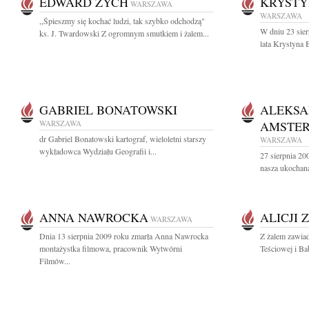
EDWARD ZYCH
KRYSTY
WARSZAWA
WARSZAWA
,,Śpieszmy się kochać ludzi, tak szybko odchodzą"
W dniu 23 sier
ks. J. Twardowski Z ogromnym smutkiem i żalem...
lata Krystyna
GABRIEL BONATOWSKI
ALEKS
WARSZAWA
AMSTE
dr Gabriel Bonatowski kartograf, wieloletni starszy
WARSZAWA
wykładowca Wydziału Geografii i...
27 sierpnia 20
nasza ukochan
ANNA NAWROCKA
ALICJI 
WARSZAWA
Dnia 13 sierpnia 2009 roku zmarła Anna Nawrocka
Z żalem zawiad
montażystka filmowa, pracownik Wytwórni
Teściowej i Bab
Filmów...