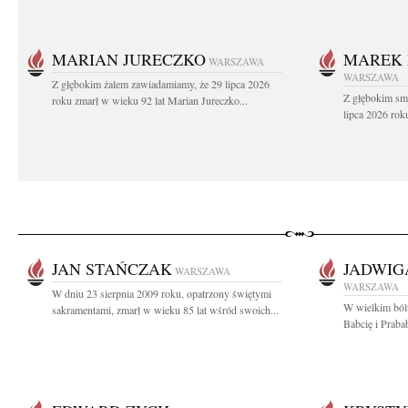
MARIAN JURECZKO
MAREK 
WARSZAWA
WARSZAWA
Z głębokim żalem zawiadamiamy, że 29 lipca 2026
Z głębokim sm
roku zmarł w wieku 92 lat Marian Jureczko...
lipca 2026 rok
JAN STAŃCZAK
JADWIG
WARSZAWA
WARSZAWA
W dniu 23 sierpnia 2009 roku, opatrzony świętymi
W wielkim ból
sakramentami, zmarł w wieku 85 lat wśród swoich...
Babcię i Praba