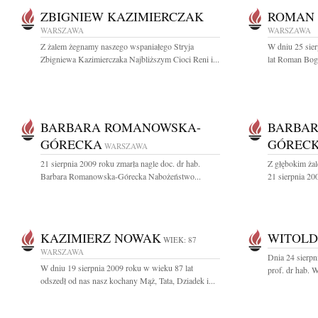
ZBIGNIEW KAZIMIERCZAK
ROMAN 
WARSZAWA
WARSZAWA
Z żalem żegnamy naszego wspaniałego Stryja
W dniu 25 sier
Zbigniewa Kazimierczaka Najbliższym Cioci Reni i...
lat Roman Bogd
BARBARA ROMANOWSKA-
BARBA
GÓRECKA
GÓREC
WARSZAWA
21 sierpnia 2009 roku zmarła nagle doc. dr hab.
Z głębokim ża
Barbara Romanowska-Górecka Nabożeństwo...
21 sierpnia 200
KAZIMIERZ NOWAK
WITOLD
WIEK: 87
WARSZAWA
Dnia 24 sierpn
W dniu 19 sierpnia 2009 roku w wieku 87 lat
prof. dr hab. W
odszedł od nas nasz kochany Mąż, Tata, Dziadek i...