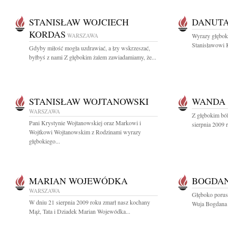
STANISŁAW WOJCIECH
DANUTA
KORDAS
WARSZAWA
Wyrazy głęboki
Stanisławowi 
Gdyby miłość mogła uzdrawiać, a łzy wskrzeszać,
byłbyś z nami Z głębokim żalem zawiadamiamy, że...
STANISŁAW WOJTANOWSKI
WANDA
WARSZAWA
Z głębokim bó
Pani Krystynie Wojtanowskiej oraz Markowi i
sierpnia 2009 
Wojtkowi Wojtanowskim z Rodzinami wyrazy
głębokiego...
MARIAN WOJEWÓDKA
BOGDAN
WARSZAWA
Głęboko porus
W dniu 21 sierpnia 2009 roku zmarł nasz kochany
Wuja Bogdana 
Mąż, Tata i Dziadek Marian Wojewódka...