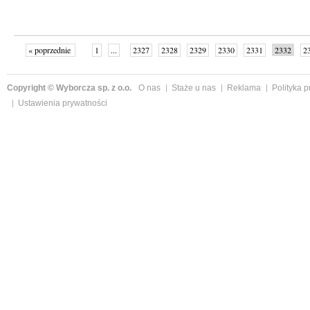
« poprzednie
1
...
2327
2328
2329
2330
2331
2332
2
...
2342
następne »
Copyright © Wyborcza sp. z o.o.
O nas
Staże u nas
Reklama
Polityka 
Ustawienia prywatności