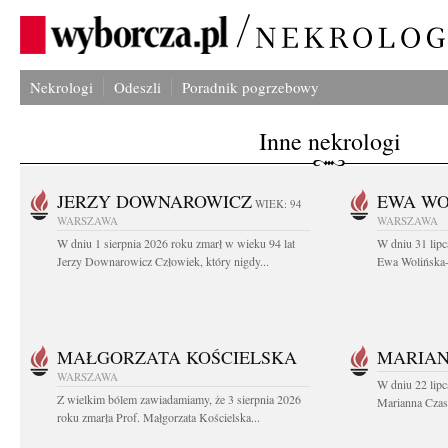
Nekrologi
Odeszli
Poradnik pogrzebowy
Inne nekrologi
JERZY DOWNAROWICZ
EWA WO
WIEK: 94
WARSZAWA
WARSZAWA
W dniu 1 sierpnia 2026 roku zmarł w wieku 94 lat
W dniu 31 lipc
Jerzy Downarowicz Człowiek, który nigdy...
Ewa Wolińska-W
MAŁGORZATA KOŚCIELSKA
MARIAN
WARSZAWA
W dniu 22 lipc
Z wielkim bólem zawiadamiamy, że 3 sierpnia 2026
Marianna Czas
roku zmarła Prof. Małgorzata Kościelska...