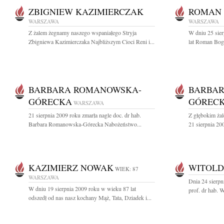
ZBIGNIEW KAZIMIERCZAK
ROMAN 
WARSZAWA
WARSZAWA
Z żalem żegnamy naszego wspaniałego Stryja
W dniu 25 sier
Zbigniewa Kazimierczaka Najbliższym Cioci Reni i...
lat Roman Bogd
BARBARA ROMANOWSKA-
BARBA
GÓRECKA
GÓREC
WARSZAWA
21 sierpnia 2009 roku zmarła nagle doc. dr hab.
Z głębokim ża
Barbara Romanowska-Górecka Nabożeństwo...
21 sierpnia 200
KAZIMIERZ NOWAK
WITOLD
WIEK: 87
WARSZAWA
Dnia 24 sierpn
W dniu 19 sierpnia 2009 roku w wieku 87 lat
prof. dr hab. W
odszedł od nas nasz kochany Mąż, Tata, Dziadek i...