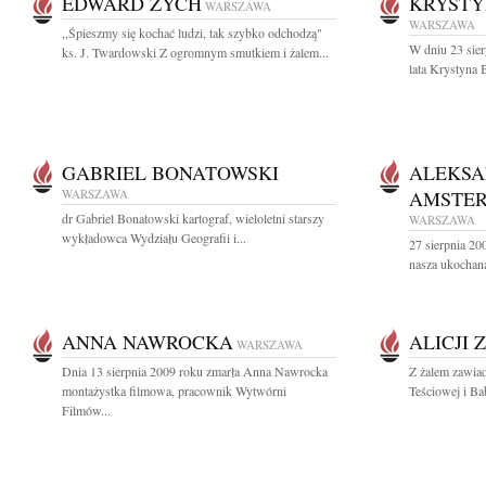
EDWARD ZYCH
KRYSTY
WARSZAWA
WARSZAWA
,,Śpieszmy się kochać ludzi, tak szybko odchodzą"
W dniu 23 sier
ks. J. Twardowski Z ogromnym smutkiem i żalem...
lata Krystyna
GABRIEL BONATOWSKI
ALEKS
WARSZAWA
AMSTE
dr Gabriel Bonatowski kartograf, wieloletni starszy
WARSZAWA
wykładowca Wydziału Geografii i...
27 sierpnia 20
nasza ukochan
ANNA NAWROCKA
ALICJI 
WARSZAWA
Dnia 13 sierpnia 2009 roku zmarła Anna Nawrocka
Z żalem zawiad
montażystka filmowa, pracownik Wytwórni
Teściowej i Bab
Filmów...