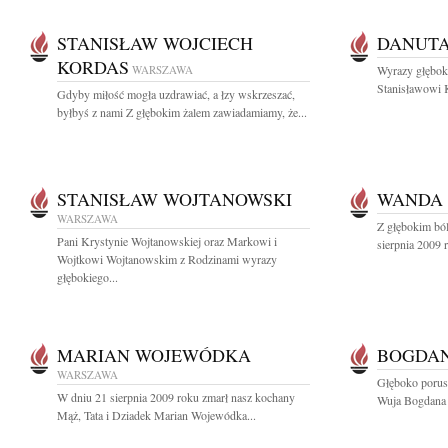
STANISŁAW WOJCIECH
DANUTA
KORDAS
WARSZAWA
Wyrazy głęboki
Stanisławowi 
Gdyby miłość mogła uzdrawiać, a łzy wskrzeszać,
byłbyś z nami Z głębokim żalem zawiadamiamy, że...
STANISŁAW WOJTANOWSKI
WANDA
WARSZAWA
Z głębokim bó
Pani Krystynie Wojtanowskiej oraz Markowi i
sierpnia 2009 
Wojtkowi Wojtanowskim z Rodzinami wyrazy
głębokiego...
MARIAN WOJEWÓDKA
BOGDAN
WARSZAWA
Głęboko porus
W dniu 21 sierpnia 2009 roku zmarł nasz kochany
Wuja Bogdana 
Mąż, Tata i Dziadek Marian Wojewódka...