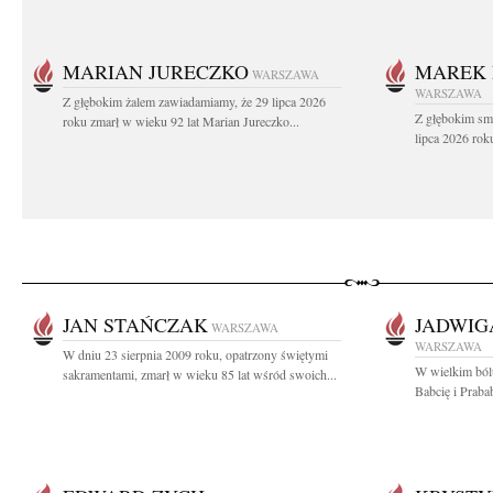
MARIAN JURECZKO
MAREK 
WARSZAWA
WARSZAWA
Z głębokim żalem zawiadamiamy, że 29 lipca 2026
Z głębokim sm
roku zmarł w wieku 92 lat Marian Jureczko...
lipca 2026 rok
JAN STAŃCZAK
JADWIG
WARSZAWA
WARSZAWA
W dniu 23 sierpnia 2009 roku, opatrzony świętymi
W wielkim ból
sakramentami, zmarł w wieku 85 lat wśród swoich...
Babcię i Praba