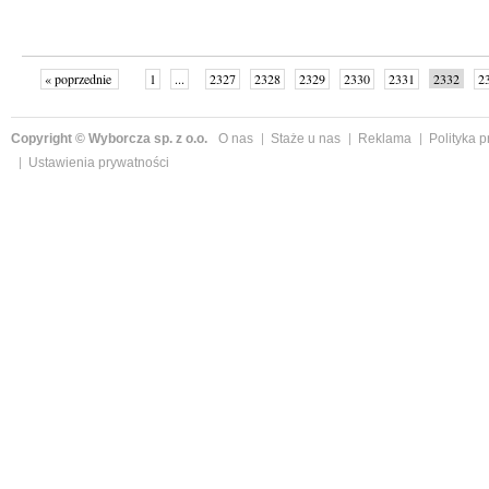
« poprzednie
1
...
2327
2328
2329
2330
2331
2332
2
...
2342
następne »
Copyright © Wyborcza sp. z o.o.
O nas
Staże u nas
Reklama
Polityka 
Ustawienia prywatności