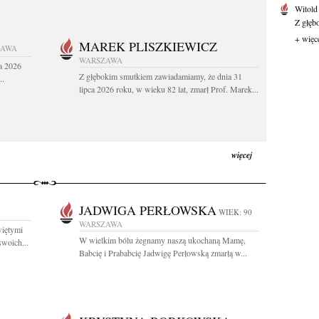
Witold
Z głęb
+ więc
MAREK PLISZKIEWICZ
ZAWA
WARSZAWA
a 2026
Z głębokim smutkiem zawiadamiamy, że dnia 31
..
lipca 2026 roku, w wieku 82 lat, zmarł Prof. Marek...
więcej
JADWIGA PERŁOWSKA
WIEK: 90
WARSZAWA
więtymi
W wielkim bólu żegnamy naszą ukochaną Mamę,
swoich...
Babcię i Prababcię Jadwigę Perłowską zmarłą w...