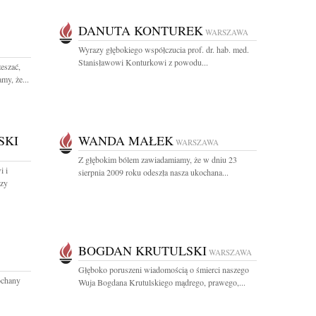
DANUTA KONTUREK
WARSZAWA
Wyrazy głębokiego współczucia prof. dr. hab. med.
Stanisławowi Konturkowi z powodu...
eszać,
my, że...
SKI
WANDA MAŁEK
WARSZAWA
Z głębokim bólem zawiadamiamy, że w dniu 23
i i
sierpnia 2009 roku odeszła nasza ukochana...
zy
BOGDAN KRUTULSKI
WARSZAWA
Głęboko poruszeni wiadomością o śmierci naszego
ochany
Wuja Bogdana Krutulskiego mądrego, prawego,...