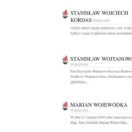
STANISŁAW WOJCIECH
KORDAS
WARSZAWA
Gdyby miłość mogła uzdrawiać, a łzy wskrz
byłbyś z nami Z głębokim żalem zawiadamia
STANISŁAW WOJTANOW
WARSZAWA
Pani Krystynie Wojtanowskiej oraz Markow
Wojtkowi Wojtanowskim z Rodzinami wyra
głębokiego...
MARIAN WOJEWÓDKA
WARSZAWA
W dniu 21 sierpnia 2009 roku zmarł nasz k
Mąż, Tata i Dziadek Marian Wojewódka...