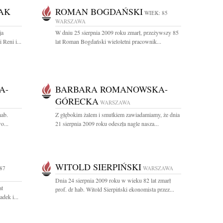
AK
ROMAN BOGDAŃSKI
WIEK: 85
WARSZAWA
ja
W dniu 25 sierpnia 2009 roku zmarł, przeżywszy 85
Reni i...
lat Roman Bogdański wieloletni pracownik...
A-
BARBARA ROMANOWSKA-
GÓRECKA
WARSZAWA
hab.
Z głębokim żalem i smutkiem zawiadamiamy, że dnia
o...
21 sierpnia 2009 roku odeszła nagle nasza...
WITOLD SIERPIŃSKI
87
WARSZAWA
Dnia 24 sierpnia 2009 roku w wieku 82 lat zmarł
at
prof. dr hab. Witold Sierpiński ekonomista przez...
dek i...