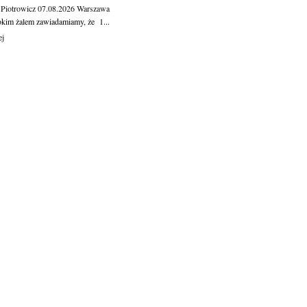
 Piotrowicz
07.08.2026
Warszawa
okim żalem zawiadamiamy, że 1...
ej