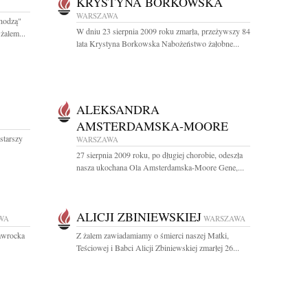
KRYSTYNA BORKOWSKA
WARSZAWA
chodzą"
W dniu 23 sierpnia 2009 roku zmarła, przeżywszy 84
żalem...
lata Krystyna Borkowska Nabożeństwo żałobne...
ALEKSANDRA
AMSTERDAMSKA-MOORE
starszy
WARSZAWA
27 sierpnia 2009 roku, po długiej chorobie, odeszła
nasza ukochana Ola Amsterdamska-Moore Gene,...
ALICJI ZBINIEWSKIEJ
WA
WARSZAWA
awrocka
Z żalem zawiadamiamy o śmierci naszej Matki,
Teściowej i Babci Alicji Zbiniewskiej zmarłej 26...