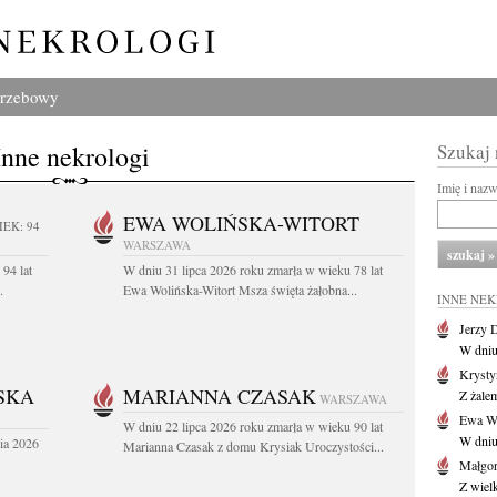
grzebowy
Inne nekrologi
Szukaj
Imię i naz
EWA WOLIŃSKA-WITORT
IEK: 94
WARSZAWA
94 lat
W dniu 31 lipca 2026 roku zmarła w wieku 78 lat
.
Ewa Wolińska-Witort Msza święta żałobna...
INNE NE
Jerzy 
W dniu
Krysty
SKA
MARIANNA CZASAK
Z żalem
WARSZAWA
Ewa Wo
W dniu 22 lipca 2026 roku zmarła w wieku 90 lat
W dniu
ia 2026
Marianna Czasak z domu Krysiak Uroczystości...
Małgor
Z wiel