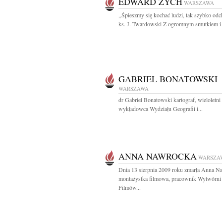
EDWARD ZYCH
WARSZAWA
,,Śpieszmy się kochać ludzi, tak szybko od
ks. J. Twardowski Z ogromnym smutkiem i 
GABRIEL BONATOWSKI
WARSZAWA
dr Gabriel Bonatowski kartograf, wieloletni 
wykładowca Wydziału Geografii i...
ANNA NAWROCKA
WARSZA
Dnia 13 sierpnia 2009 roku zmarła Anna N
montażystka filmowa, pracownik Wytwórni
Filmów...