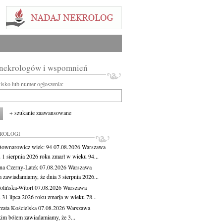
 nekrologów i wspomnień
wisko lub numer ogłoszenia:
+ szukanie zaawansowane
KROLOGI
Downarowicz
wiek: 94
07.08.2026
Warszawa
 1 sierpnia 2026 roku zmarł w wieku 94...
na Czerny-Latek
07.08.2026
Warszawa
 zawiadamiamy, że dnia 3 sierpnia 2026...
lińska-Witort
07.08.2026
Warszawa
 31 lipca 2026 roku zmarła w wieku 78...
zata Kościelska
07.08.2026
Warszawa
kim bólem zawiadamiamy, że 3...