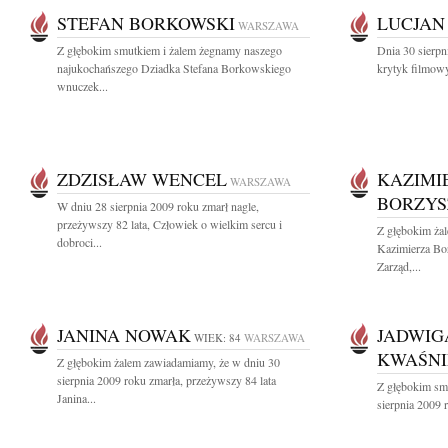
STEFAN BORKOWSKI
LUCJAN
WARSZAWA
Z głębokim smutkiem i żalem żegnamy naszego
Dnia 30 sierpn
najukochańszego Dziadka Stefana Borkowskiego
krytyk filmowy
wnuczek...
ZDZISŁAW WENCEL
KAZIMI
WARSZAWA
BORZYS
W dniu 28 sierpnia 2009 roku zmarł nagle,
przeżywszy 82 lata, Człowiek o wielkim sercu i
Z głębokim ża
dobroci...
Kazimierza B
Zarząd,...
JANINA NOWAK
JADWIG
WIEK: 84
WARSZAWA
KWAŚN
Z głębokim żalem zawiadamiamy, że w dniu 30
sierpnia 2009 roku zmarła, przeżywszy 84 lata
Z głębokim sm
Janina...
sierpnia 2009 