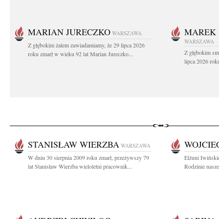
MARIAN JURECZKO
MAREK 
WARSZAWA
WARSZAWA
Z głębokim żalem zawiadamiamy, że 29 lipca 2026
Z głębokim sm
roku zmarł w wieku 92 lat Marian Jureczko...
lipca 2026 rok
STANISŁAW WIERZBA
WOJCIE
WARSZAWA
W dniu 30 sierpnia 2009 roku zmarł, przeżywszy 79
Elżuni Iwiński
lat Stanisław Wierzba wieloletni pracownik...
Rodzinie nasze 