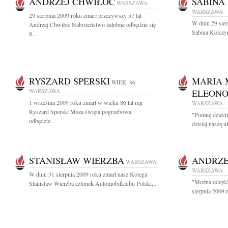
ANDRZEJ CHWIŁOC
SABINA
WARSZAWA
WARSZAWA
29 sierpnia 2009 roku zmarł przeżywszy 57 lat
W dniu 29 sier
Andrzej Chwiłoc Nabożeństwo żałobne odbędzie się
Sabina Kolczy
8...
RYSZARD SPERSKI
MARIA 
WIEK: 86
WARSZAWA
ELEONO
1 września 2009 roku zmarł w wieku 86 lat mjr
WARSZAWA
Ryszard Sperski Msza święta pogrzebowa
"Pomnę dzieci
odbędzie...
dzisiaj naszą 
STANISŁAW WIERZBA
ANDRZE
WARSZAWA
WARSZAWA
W dniu 31 sierpnia 2009 roku zmarł nasz Kolega
"Można odejść 
Stanisław Wierzba członek Automobilklubu Polski,...
sierpnia 2009 ro