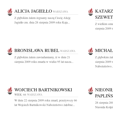
ALICJA JAGIEŁŁO
KATARZ
WARSZAWA
SZEWE
Z głębokim żalem żegnamy naszą Ciocię Alicję
Jagiełło zm. dnia 28 sierpnia 2009 roku Kaja...
Z wielkim smu
sierpnia 2009 
BRONISŁAWA RUBEL
MICHAŁ
WARSZAWA
Z głębokim żalem zawiadamiamy, iż w dniu 21
Z głębokim ża
sierpnia 2009 roku zmarła w wieku 95 lat nasza...
sierpnia 2009
Nabożeństwo..
WOJCIECH BARTNIKOWSKI
NIEONI
WIEK: 66
WARSZAWA
PAPLIŃ
W dniu 22 sierpnia 2009 roku zmarł, przeżywszy 66
28 sierpnia 20
lat Wojciech Bartnikowski Nabożeństwo żałobne...
Nieoniła Kołpi