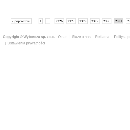
« poprzednie
1
...
2326
2327
2328
2329
2330
2331
2
...
2342
następne »
Copyright © Wyborcza sp. z o.o.
O nas
Staże u nas
Reklama
Polityka 
Ustawienia prywatności