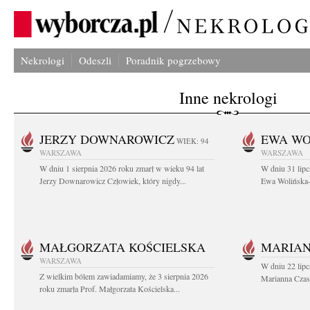
Nekrologi
Odeszli
Poradnik pogrzebowy
Inne nekrologi
JERZY DOWNAROWICZ
EWA WO
WIEK: 94
WARSZAWA
WARSZAWA
W dniu 1 sierpnia 2026 roku zmarł w wieku 94 lat
W dniu 31 lipc
Jerzy Downarowicz Człowiek, który nigdy...
Ewa Wolińska-W
MAŁGORZATA KOŚCIELSKA
MARIAN
WARSZAWA
W dniu 22 lipc
Z wielkim bólem zawiadamiamy, że 3 sierpnia 2026
Marianna Czas
roku zmarła Prof. Małgorzata Kościelska...