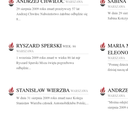
ANDRZEJ CHWIŁOC
SABINA
WARSZAWA
WARSZAWA
29 sierpnia 2009 roku zmarł przeżywszy 57 lat
W dniu 29 sier
Andrzej Chwiłoc Nabożeństwo żałobne odbędzie się
Sabina Kolczy
8...
RYSZARD SPERSKI
MARIA 
WIEK: 86
WARSZAWA
ELEONO
1 września 2009 roku zmarł w wieku 86 lat mjr
WARSZAWA
Ryszard Sperski Msza święta pogrzebowa
"Pomnę dzieci
odbędzie...
dzisiaj naszą 
STANISŁAW WIERZBA
ANDRZE
WARSZAWA
WARSZAWA
W dniu 31 sierpnia 2009 roku zmarł nasz Kolega
"Można odejść 
Stanisław Wierzba członek Automobilklubu Polski,...
sierpnia 2009 ro