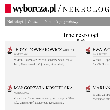
Nekrologi
Odeszli
Poradnik pogrzebowy
Inne nekrologi
JERZY DOWNAROWICZ
EWA WO
WIEK: 94
WARSZAWA
WARSZAWA
W dniu 1 sierpnia 2026 roku zmarł w wieku 94 lat
W dniu 31 lipc
Jerzy Downarowicz Człowiek, który nigdy...
Ewa Wolińska-W
MAŁGORZATA KOŚCIELSKA
MARIAN
WARSZAWA
W dniu 22 lipc
Z wielkim bólem zawiadamiamy, że 3 sierpnia 2026
Marianna Czas
roku zmarła Prof. Małgorzata Kościelska...