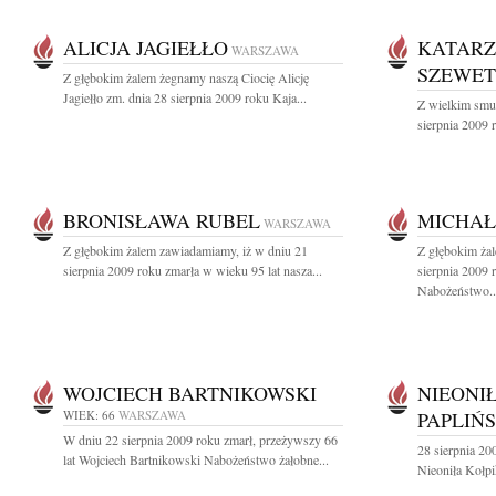
ALICJA JAGIEŁŁO
KATARZ
WARSZAWA
SZEWE
Z głębokim żalem żegnamy naszą Ciocię Alicję
Jagiełło zm. dnia 28 sierpnia 2009 roku Kaja...
Z wielkim smu
sierpnia 2009 
BRONISŁAWA RUBEL
MICHAŁ
WARSZAWA
Z głębokim żalem zawiadamiamy, iż w dniu 21
Z głębokim ża
sierpnia 2009 roku zmarła w wieku 95 lat nasza...
sierpnia 2009
Nabożeństwo..
WOJCIECH BARTNIKOWSKI
NIEONI
WIEK: 66
WARSZAWA
PAPLIŃ
W dniu 22 sierpnia 2009 roku zmarł, przeżywszy 66
28 sierpnia 20
lat Wojciech Bartnikowski Nabożeństwo żałobne...
Nieoniła Kołpi