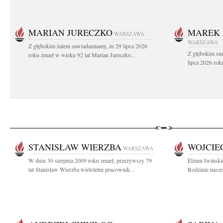
MARIAN JURECZKO
MAREK 
WARSZAWA
WARSZAWA
Z głębokim żalem zawiadamiamy, że 29 lipca 2026
Z głębokim sm
roku zmarł w wieku 92 lat Marian Jureczko...
lipca 2026 rok
STANISŁAW WIERZBA
WOJCIE
WARSZAWA
W dniu 30 sierpnia 2009 roku zmarł, przeżywszy 79
Elżuni Iwiński
lat Stanisław Wierzba wieloletni pracownik...
Rodzinie nasze 