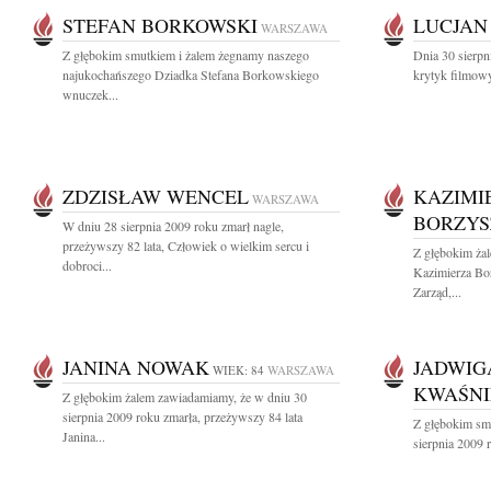
STEFAN BORKOWSKI
LUCJAN
WARSZAWA
Z głębokim smutkiem i żalem żegnamy naszego
Dnia 30 sierpn
najukochańszego Dziadka Stefana Borkowskiego
krytyk filmowy
wnuczek...
ZDZISŁAW WENCEL
KAZIMI
WARSZAWA
BORZYS
W dniu 28 sierpnia 2009 roku zmarł nagle,
przeżywszy 82 lata, Człowiek o wielkim sercu i
Z głębokim ża
dobroci...
Kazimierza B
Zarząd,...
JANINA NOWAK
JADWIG
WIEK: 84
WARSZAWA
KWAŚN
Z głębokim żalem zawiadamiamy, że w dniu 30
sierpnia 2009 roku zmarła, przeżywszy 84 lata
Z głębokim sm
Janina...
sierpnia 2009 