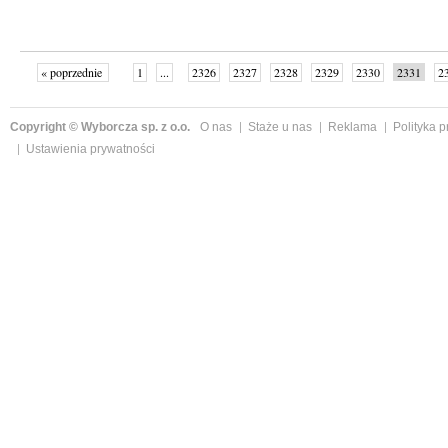
« poprzednie
1
...
2326
2327
2328
2329
2330
2331
2
...
2342
następne »
Copyright © Wyborcza sp. z o.o.
O nas
Staże u nas
Reklama
Polityka 
Ustawienia prywatności