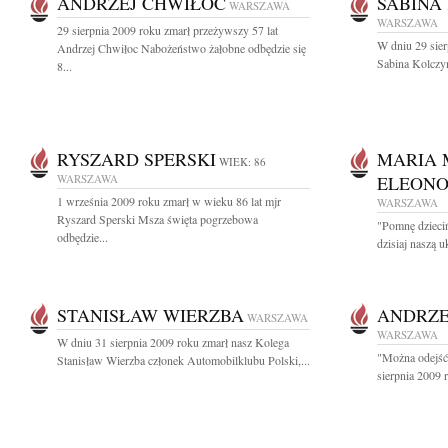
ANDRZEJ CHWIŁOC
SABINA
WARSZAWA
WARSZAWA
29 sierpnia 2009 roku zmarł przeżywszy 57 lat
W dniu 29 sier
Andrzej Chwiłoc Nabożeństwo żałobne odbędzie się
Sabina Kolczy
8...
RYSZARD SPERSKI
MARIA 
WIEK: 86
WARSZAWA
ELEONO
1 września 2009 roku zmarł w wieku 86 lat mjr
WARSZAWA
Ryszard Sperski Msza święta pogrzebowa
"Pomnę dzieci
odbędzie...
dzisiaj naszą 
STANISŁAW WIERZBA
ANDRZE
WARSZAWA
WARSZAWA
W dniu 31 sierpnia 2009 roku zmarł nasz Kolega
"Można odejść 
Stanisław Wierzba członek Automobilklubu Polski,...
sierpnia 2009 ro