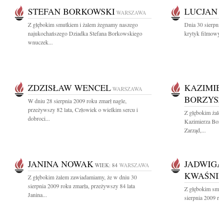
STEFAN BORKOWSKI
LUCJAN
WARSZAWA
Z głębokim smutkiem i żalem żegnamy naszego
Dnia 30 sierpn
najukochańszego Dziadka Stefana Borkowskiego
krytyk filmowy
wnuczek...
ZDZISŁAW WENCEL
KAZIMI
WARSZAWA
BORZYS
W dniu 28 sierpnia 2009 roku zmarł nagle,
przeżywszy 82 lata, Człowiek o wielkim sercu i
Z głębokim ża
dobroci...
Kazimierza B
Zarząd,...
JANINA NOWAK
JADWIG
WIEK: 84
WARSZAWA
KWAŚN
Z głębokim żalem zawiadamiamy, że w dniu 30
sierpnia 2009 roku zmarła, przeżywszy 84 lata
Z głębokim sm
Janina...
sierpnia 2009 