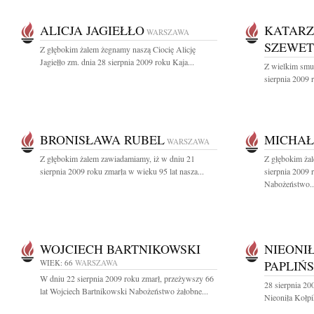
ALICJA JAGIEŁŁO
KATARZ
WARSZAWA
SZEWE
Z głębokim żalem żegnamy naszą Ciocię Alicję
Jagiełło zm. dnia 28 sierpnia 2009 roku Kaja...
Z wielkim smu
sierpnia 2009 
BRONISŁAWA RUBEL
MICHAŁ
WARSZAWA
Z głębokim żalem zawiadamiamy, iż w dniu 21
Z głębokim ża
sierpnia 2009 roku zmarła w wieku 95 lat nasza...
sierpnia 2009
Nabożeństwo..
WOJCIECH BARTNIKOWSKI
NIEONI
WIEK: 66
WARSZAWA
PAPLIŃ
W dniu 22 sierpnia 2009 roku zmarł, przeżywszy 66
28 sierpnia 20
lat Wojciech Bartnikowski Nabożeństwo żałobne...
Nieoniła Kołpi