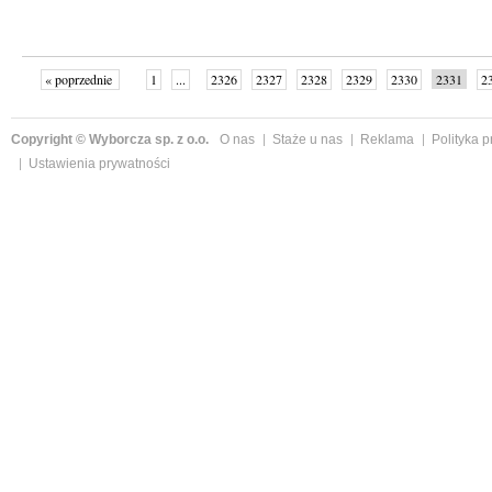
« poprzednie
1
...
2326
2327
2328
2329
2330
2331
2
...
2342
następne »
Copyright © Wyborcza sp. z o.o.
O nas
Staże u nas
Reklama
Polityka 
Ustawienia prywatności