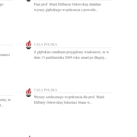
ego
Pani prof. Marii Elżbiecie Orłowskiej składam
wyrazy głębokiego współczucia z powodu...
CAŁA POLSKA
Z głębokim smutkiem przyjęliśmy wiadomość, że w
śmierci
dniu 13 października 2009 roku zmarł po długiej...
CAŁA POLSKA
Wyrazy serdecznego współczucia dla prof. Marii
emy, że
Elżbiety Orłowskiej Sekretarz Stanu w...
...