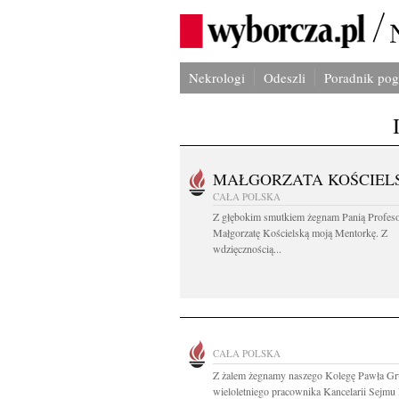
Nekrologi
Odeszli
Poradnik po
MAŁGORZATA KOŚCIEL
CAŁA POLSKA
Z głębokim smutkiem żegnam Panią Profes
Małgorzatę Kościelską moją Mentorkę. Z
wdzięcznością...
CAŁA POLSKA
Z żalem żegnamy naszego Kolegę Pawła Gr
wieloletniego pracownika Kancelarii Sejmu