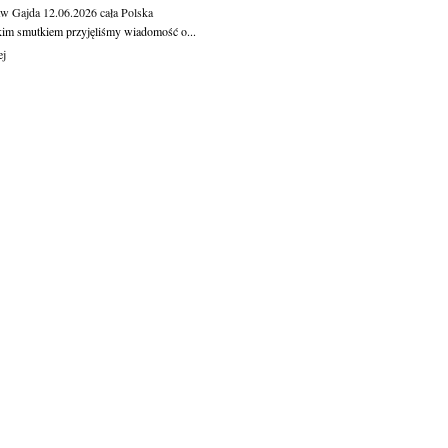
aw Gajda
12.06.2026
cała Polska
kim smutkiem przyjęliśmy wiadomość o...
ej