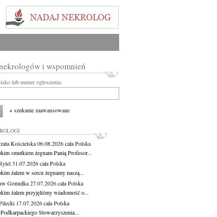
 nekrologów i wspomnień
wisko lub numer ogłoszenia:
+ szukanie zaawansowane
KROLOGI
zata Kościelska
06.08.2026
cała Polska
okim smutkiem żegnam Panią Profesor...
Rytel
31.07.2026
cała Polska
okim żalem w sercu żegnamy naszą...
ław Gomułka
27.07.2026
cała Polska
okim żalem przyjęliśmy wiadomość o...
ilecki
17.07.2026
cała Polska
 Podkarpackiego Stowarzyszenia...