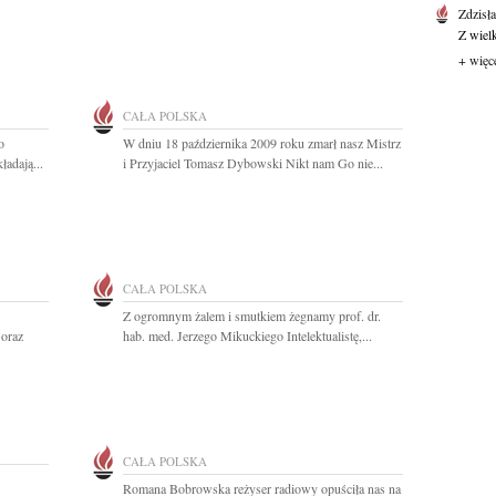
Zdzisł
Z wiel
+ więc
CAŁA POLSKA
o
W dniu 18 października 2009 roku zmarł nasz Mistrz
ładają...
i Przyjaciel Tomasz Dybowski Nikt nam Go nie...
CAŁA POLSKA
Z ogromnym żalem i smutkiem żegnamy prof. dr.
 oraz
hab. med. Jerzego Mikuckiego Intelektualistę,...
CAŁA POLSKA
Romana Bobrowska reżyser radiowy opuściła nas na