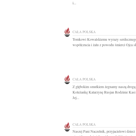
i...
CAŁA POLSKA
Tomkowi Kowalskiemu wyrazy serdeczneg
współczucia i żalu z powodu śmierci Ojca sk
CAŁA POLSKA
Z głębokim smutkiem żegnamy naszą drogą
Koleżankę Katarzynę Rusjan Rodzinie Kasi
Jej...
CAŁA POLSKA
Naszej Pani Naczelnik, przyjacielowi dzieci