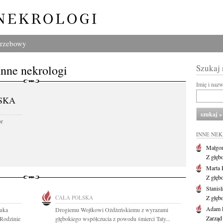
grzebowy
Inne nekrologi
Szukaj
Imię i naz
SKA
or
INNE NE
Małgor
Z głęb
Marta 
Z głęb
Stanis
CAŁA POLSKA
Z głęb
Adam P
uka
Drogiemu Wojtkowi Ożdżeńskiemu z wyrazami
Zarząd
 Rodzinie
głębokiego współczucia z powodu śmierci Taty...