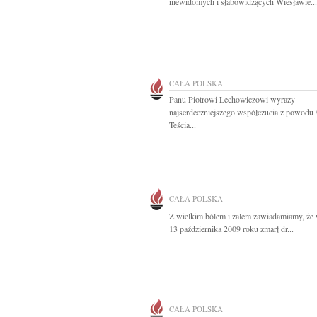
niewidomych i słabowidzących Wiesławie...
CAŁA POLSKA
Panu Piotrowi Lechowiczowi wyrazy
najserdeczniejszego współczucia z powodu 
Teścia...
CAŁA POLSKA
Z wielkim bólem i żalem zawiadamiamy, że
13 października 2009 roku zmarł dr...
CAŁA POLSKA