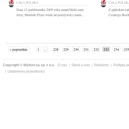
CAŁA POLSKA
CAŁA POLSK
Dnia 12 października 2009 roku zmarł bliski nam
Z głębokim żal
Jerzy Metelski Przez wiele lat przeżywał z nami...
Cezarego Boche
« poprzednie
1
...
228
229
230
231
232
233
234
235
następne »
Copyright © Wyborcza sp. z o.o.
O nas
Staże u nas
Reklama
Polityka 
Ustawienia prywatności