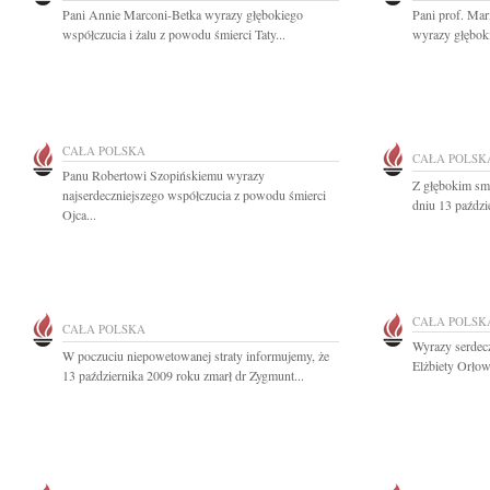
Pani Annie Marconi-Betka wyrazy głębokiego
Pani prof. Mar
współczucia i żalu z powodu śmierci Taty...
wyrazy głębok
CAŁA POLSKA
CAŁA POLSK
Panu Robertowi Szopińskiemu wyrazy
Z głębokim sm
najserdeczniejszego współczucia z powodu śmierci
dniu 13 paździ
Ojca...
CAŁA POLSK
CAŁA POLSKA
Wyrazy serdecz
W poczuciu niepowetowanej straty informujemy, że
Elżbiety Orłow
13 października 2009 roku zmarł dr Zygmunt...