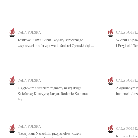
i...
CAŁA POLSKA
CAŁA POLSK
Tomkowi Kowalskiemu wyrazy serdecznego
W dniu 18 paźd
współczucia i żalu z powodu śmierci Ojca składają...
i Przyjaciel T
CAŁA POLSKA
CAŁA POLSK
Z głębokim smutkiem żegnamy naszą drogą
Z ogromnym ża
Koleżankę Katarzynę Rusjan Rodzinie Kasi oraz
hab. med. Jerze
Jej...
CAŁA POLSKA
CAŁA POLSK
Naszej Pani Naczelnik, przyjacielowi dzieci
Romana Bobrow