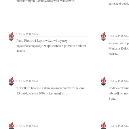
niewidomych i słabowidzących Wiesławie...
zawsze 6 paźdz
CAŁA POLSKA
CAŁA POLSK
Panu Piotrowi Lechowiczowi wyrazy
Ze smutkiem p
najserdeczniejszego współczucia z powodu śmierci
Mariana Kołodz
Teścia...
teatru...
CAŁA POLSKA
CAŁA POLSK
Z wielkim bólem i żalem zawiadamiamy, że w dniu
Podziękowanie
13 października 2009 roku zmarł dr...
odszedł od nas
Syn,...
CAŁA POLSKA
CAŁA POLSK