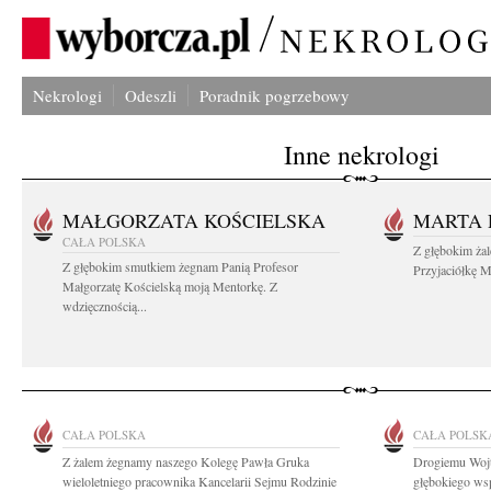
Nekrologi
Odeszli
Poradnik pogrzebowy
Inne nekrologi
MAŁGORZATA KOŚCIELSKA
MARTA 
CAŁA POLSKA
Z głębokim ża
Z głębokim smutkiem żegnam Panią Profesor
Przyjaciółkę M
Małgorzatę Kościelską moją Mentorkę. Z
wdzięcznością...
CAŁA POLSKA
CAŁA POLSK
Z żalem żegnamy naszego Kolegę Pawła Gruka
Drogiemu Woj
wieloletniego pracownika Kancelarii Sejmu Rodzinie
głębokiego wsp