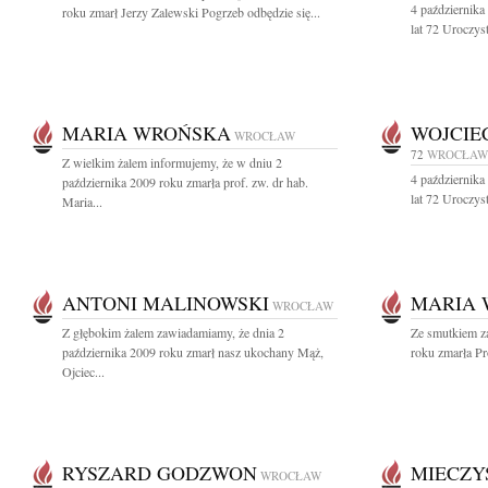
4 października
roku zmarł Jerzy Zalewski Pogrzeb odbędzie się...
lat 72 Uroczys
MARIA WROŃSKA
WOJCIE
WROCŁAW
72
WROCŁAW
Z wielkim żalem informujemy, że w dniu 2
4 października
października 2009 roku zmarła prof. zw. dr hab.
lat 72 Uroczys
Maria...
ANTONI MALINOWSKI
MARIA
WROCŁAW
Z głębokim żalem zawiadamiamy, że dnia 2
Ze smutkiem z
października 2009 roku zmarł nasz ukochany Mąż,
roku zmarła Pr
Ojciec...
RYSZARD GODZWON
MIECZY
WROCŁAW