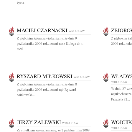
życia...
MACIEJ CZARNACKI
ZBIOR
WROCŁAW
Z głębokim żalem zawiadamiamy, że dnia 9
Z głębokim żal
października 2009 roku zmarł nasz Kolega dr n.
2009 roku odes
med....
RYSZARD MIŁKOWSKI
WŁADY
WROCŁAW
WROCŁAW
Z głębokim żalem zawiadamiamy, że dnia 8
W dniu 27 wrz
października 2009 roku zmarł mjr Ryszard
najukochańsz
Miłkowski...
Przeżyła 82...
JERZY ZALEWSKI
WOJCIE
WROCŁAW
WROCŁAW
Ze smutkiem zawiadamiamy, że 2 października 2009