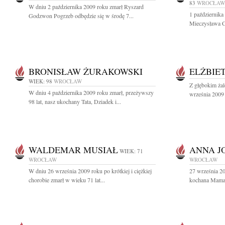
83
WROCŁAW
W dniu 2 października 2009 roku zmarł Ryszard
1 października
Godzwon Pogrzeb odbędzie się w środę 7...
Mieczysława Ci
BRONISŁAW ŻURAKOWSKI
ELŻBIE
WIEK: 98
WROCŁAW
Z głębokim ża
W dniu 4 października 2009 roku zmarł, przeżywszy
września 2009 
98 lat, nasz ukochany Tata, Dziadek i...
WALDEMAR MUSIAŁ
ANNA J
WIEK: 71
WROCŁAW
WROCŁAW
W dniu 26 września 2009 roku po krótkiej i ciężkiej
27 września 20
chorobie zmarł w wieku 71 lat...
kochana Mama i