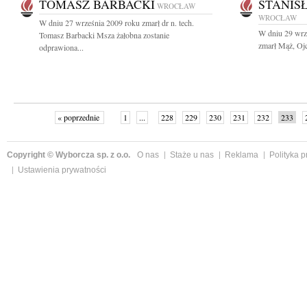
TOMASZ BARBACKI
STANIS
WROCŁAW
WROCŁAW
W dniu 27 września 2009 roku zmarł dr n. tech.
W dniu 29 wrze
Tomasz Barbacki Msza żałobna zostanie
zmarł Mąż, Ojc
odprawiona...
« poprzednie
1
...
228
229
230
231
232
233
Copyright © Wyborcza sp. z o.o.
O nas
Staże u nas
Reklama
Polityka 
Ustawienia prywatności