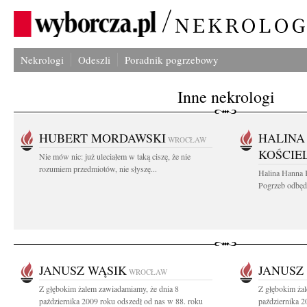
Nekrologi
Odeszli
Poradnik pogrzebowy
Inne nekrologi
HUBERT MORDAWSKI
HALINA
WROCŁAW
KOŚCIE
Nie mów nic: już uleciałem w taką ciszę, że nie
rozumiem przedmiotów, nie słyszę...
Halina Hanna 
Pogrzeb odbędz
JANUSZ WĄSIK
JANUSZ
WROCŁAW
Z głębokim żalem zawiadamiamy, że dnia 8
Z głębokim ża
października 2009 roku odszedł od nas w 88. roku
października 2