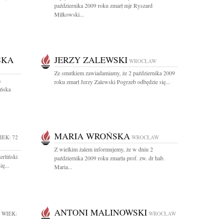
października 2009 roku zmarł mjr Ryszard
Miłkowski...
SKA
JERZY ZALEWSKI
WROCŁAW
Ze smutkiem zawiadamiamy, że 2 października 2009
a
roku zmarł Jerzy Zalewski Pogrzeb odbędzie się...
ńska
MARIA WROŃSKA
IEK: 72
WROCŁAW
Z wielkim żalem informujemy, że w dniu 2
erliński
października 2009 roku zmarła prof. zw. dr hab.
ę...
Maria...
ANTONI MALINOWSKI
WIEK:
WROCŁAW