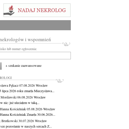
 nekrologów i wspomnień
wisko lub numer ogłoszenia:
+ szukanie zaawansowane
KROLOGI
sława Pękacz
07.08.2026
Wrocław
5 lipca 2026 roku zmarła Mieczysława...
t Mordawski
06.08.2026
Wrocław
 nic: już uleciałem w taką...
 Hanna Kościelniak
05.08.2026
Wrocław
 Hanna Kościelniak Zmarła 30.06.2026...
 Brutkowski
30.07.2026
Wrocław
sze pozostanie w naszych sercach Z...