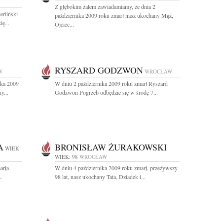
Z głębokim żalem zawiadamiamy, że dnia 2
erliński
października 2009 roku zmarł nasz ukochany Mąż,
ę...
Ojciec...
RYSZARD GODZWON
W
WROCŁAW
ika 2009
W dniu 2 października 2009 roku zmarł Ryszard
y...
Godzwon Pogrzeb odbędzie się w środę 7...
A
BRONISŁAW ŻURAKOWSKI
WIEK:
WIEK: 98
WROCŁAW
arła
W dniu 4 października 2009 roku zmarł, przeżywszy
..
98 lat, nasz ukochany Tata, Dziadek i...