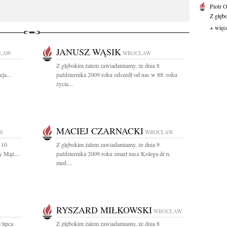
Piotr 
Z głębo
+ więc
JANUSZ WĄSIK
ŁAW
WROCŁAW
Z głębokim żalem zawiadamiamy, że dnia 8
ja...
października 2009 roku odszedł od nas w 88. roku
życia...
MACIEJ CZARNACKI
W
WROCŁAW
 10
Z głębokim żalem zawiadamiamy, że dnia 9
y Mąż,...
października 2009 roku zmarł nasz Kolega dr n.
med....
RYSZARD MIŁKOWSKI
WROCŁAW
 lipca
Z głębokim żalem zawiadamiamy, że dnia 8