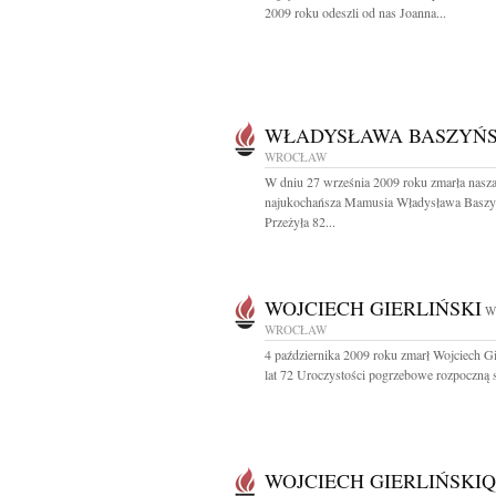
2009 roku odeszli od nas Joanna...
WŁADYSŁAWA BASZYŃ
WROCŁAW
W dniu 27 września 2009 roku zmarła nasz
najukochańsza Mamusia Władysława Baszy
Przeżyła 82...
WOJCIECH GIERLIŃSKI
W
WROCŁAW
4 października 2009 roku zmarł Wojciech Gi
lat 72 Uroczystości pogrzebowe rozpoczną si
WOJCIECH GIERLIŃSKIQ