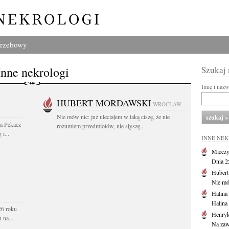
grzebowy
Inne nekrologi
Szukaj
Imię i naz
HUBERT MORDAWSKI
WROCŁAW
Nie mów nic: już uleciałem w taką ciszę, że nie
wa Pękacz
rozumiem przedmiotów, nie słyszę...
i...
INNE NE
Mieczy
Dnia 2
Huber
Nie mów
Halina
Halina
26 roku
Henryk
 na...
Na zaw