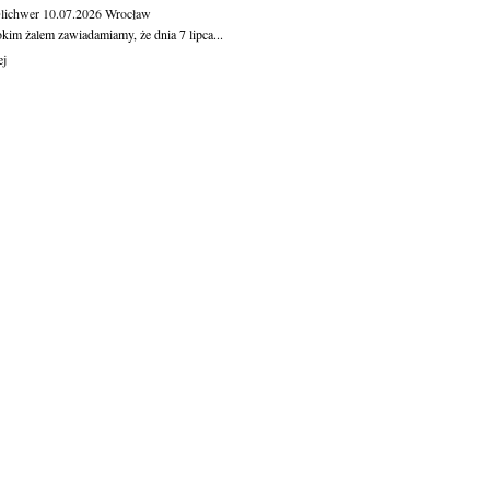
Olichwer
10.07.2026
Wrocław
kim żalem zawiadamiamy, że dnia 7 lipca...
ej