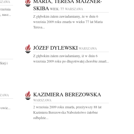
MARIA, TERESA MAJZNER-
SZAWA
SKIBA
rześnia
WIEK: 77
WARSZAWA
 nasz...
Z głębokim żalem zawiadamiamy, że w dniu 6
września 2009 roku zmarła w wieku 77 lat Maria
Teresa...
JÓZEF DYLEWSKI
WARSZAWA
Z głębokim żalem zawiadamiamy, iż w dniu 6
września 2009 roku po długotrwałej chorobie zmarł...
kiej i
KAZIMIERA BEREZOWSKA
ZAWA
WARSZAWA
2 września 2009 roku zmarła, przeżywszy 88 lat
owie...
Kazimiera Berezowska Nabożeństwo żałobne
odbędzie...