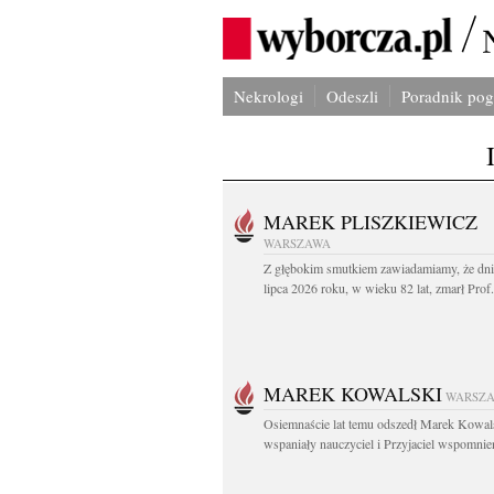
Nekrologi
Odeszli
Poradnik po
MAREK PLISZKIEWICZ
WARSZAWA
Z głębokim smutkiem zawiadamiamy, że dni
lipca 2026 roku, w wieku 82 lat, zmarł Prof
MAREK KOWALSKI
WARSZ
Osiemnaście lat temu odszedł Marek Kowal
wspaniały nauczyciel i Przyjaciel wspomnien