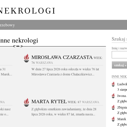
grzebowy
Inne nekrologi
Szukaj
Imię i naz
MIROSŁAWA CZARZASTA
WIEK:
76
WARSZAWA
a 31
W dniu 27 lipca 2026 roku odeszła w wieku 76 lat
. Marek...
Mirosława Czarzasta z domu Chałaczkiewicz...
INNE NE
Ludwik
3 sier
Iwona 
MARTA RYTEL
Z głęb
AWA
WIEK: 87
WARSZAWA
Zbigni
ski nasz
Z głębokim smutkiem zawiadamiamy, że dnia 28
Z głęb
ie o...
lipca 2026 roku, w wieku 87 lat, zmarła nasza...
Marek 
Z głęb