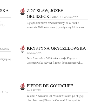
WSKA
ZDZISŁAW, JÓZEF
GRUSZECKI
WIEK: 91
WARSZAWA
a
Z głębokim żalem zawiadamiamy, że w dniu 3
ch,...
września 2009 roku zmarł, przeżywszy 91 lat nasz...
KRYSTYNA GRYCZEŁOWSKA
SZAWA
WARSZAWA
Dnia 3 września 2009 roku zmarła Krystyna
dbędą się
Gryczełowska reżyser filmów dokumentalnych,...
PIERRE DE GOURCUFF
WARSZAWA
 81 lat
W dniu 5 września 2009 roku w Renes po długiej
chorobie zmarł Pierre de Gourcuff Uroczystości...