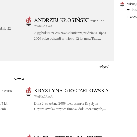
Mirosł
W dniu
+ więc
ANDRZEJ KŁOSIŃSKI
WIEK: 82
WARSZAWA
dniu 22
Z głębokim żalem zawiadamiamy, że dnia 20 lipca
2026 roku odszedł w wieku 82 lat nasz Tata,...
więcej
O
KRYSTYNA GRYCZEŁOWSKA
WIEK:
WARSZAWA
8 lat
Dnia 3 września 2009 roku zmarła Krystyna
anie...
Gryczełowska reżyser filmów dokumentalnych,...