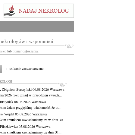
 nekrologów i wspomnień
wisko lub numer ogłoszenia:
+ szukanie zaawansowane
KROLOGI
 Zbigniew Staszyński
06.08.2026
Warszawa
pnia 2026 roku zmarł w przeddzień swoich...
Justyniak
06.08.2026
Warszawa
okim żalem przyjęliśmy wiadomość, że w...
ew Wojdat
05.08.2026
Warszawa
okim smutkiem zawiadamiamy, że w dniu 30...
Pliszkiewicz
05.08.2026
Warszawa
okim smutkiem zawiadamiamy, że dnia 31...