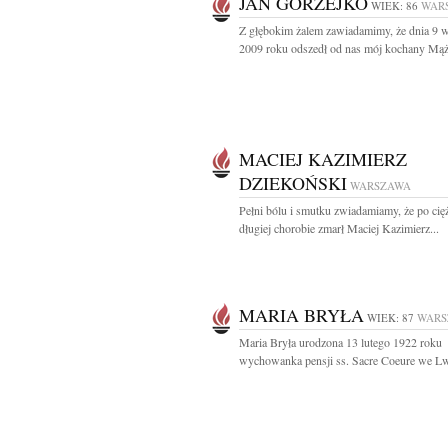
JAN GÓRZEJKO
WIEK: 86
WAR
Z głębokim żalem zawiadamimy, że dnia 9 w
2009 roku odszedł od nas mój kochany Mąż,
MACIEJ KAZIMIERZ
DZIEKOŃSKI
WARSZAWA
Pełni bólu i smutku zwiadamiamy, że po cięż
długiej chorobie zmarł Maciej Kazimierz...
MARIA BRYŁA
WIEK: 87
WARS
Maria Bryła urodzona 13 lutego 1922 roku
wychowanka pensji ss. Sacre Coeure we Lw