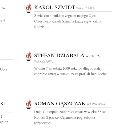
KAROL SZMIDT
 74
WARSZAWA
Z wielkim smutkiem żegnam mojego Ojca
iu 4
Crzestnego Karola Szmidta Łączę się w żalu z
Rodziną...
STEFAN DZIABAŁA
WIEK: 75
WARSZAWA
W dniu 7 września 2009 roku po długotrwałej
 Go z
chorobie zmarł w wieku 75 lat prof. dr hab. Stefan...
KI
ROMAN GĄSZCZAK
WARSZAWA
Dnia 31 sierpnia 2009 roku zmarł w wieku 55 lat
 1
Roman Gąszczak Ceremonia pogrzebowa
 inż....
rozpocznie...