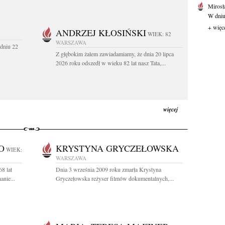
Mirosł
W dniu
+ więc
ANDRZEJ KŁOSIŃSKI
WIEK: 82
WARSZAWA
dniu 22
Z głębokim żalem zawiadamiamy, że dnia 20 lipca
2026 roku odszedł w wieku 82 lat nasz Tata,...
więcej
O
KRYSTYNA GRYCZEŁOWSKA
WIEK:
WARSZAWA
8 lat
Dnia 3 września 2009 roku zmarła Krystyna
anie...
Gryczełowska reżyser filmów dokumentalnych,...