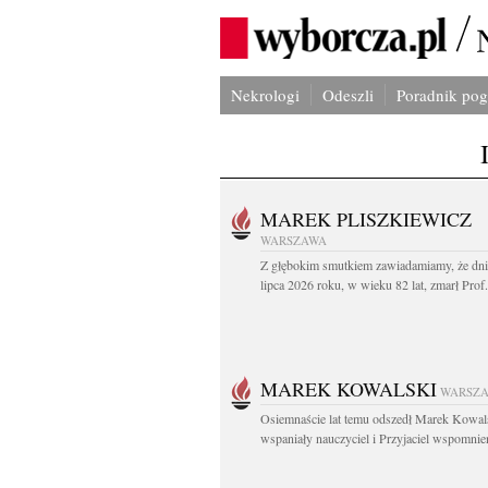
Nekrologi
Odeszli
Poradnik po
MAREK PLISZKIEWICZ
WARSZAWA
Z głębokim smutkiem zawiadamiamy, że dni
lipca 2026 roku, w wieku 82 lat, zmarł Prof
MAREK KOWALSKI
WARSZ
Osiemnaście lat temu odszedł Marek Kowal
wspaniały nauczyciel i Przyjaciel wspomnien