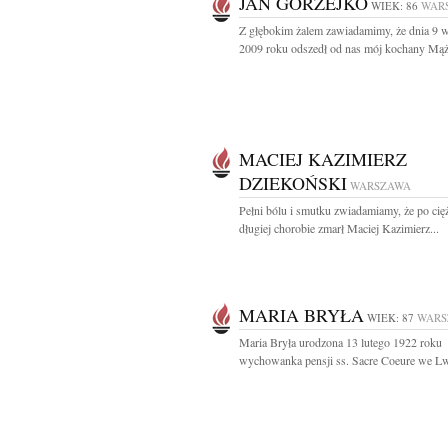
JAN GÓRZEJKO
WIEK: 86
WAR
Z głębokim żalem zawiadamimy, że dnia 9 w
2009 roku odszedł od nas mój kochany Mąż,
MACIEJ KAZIMIERZ
DZIEKOŃSKI
WARSZAWA
Pełni bólu i smutku zwiadamiamy, że po cięż
długiej chorobie zmarł Maciej Kazimierz...
MARIA BRYŁA
WIEK: 87
WARS
Maria Bryła urodzona 13 lutego 1922 roku
wychowanka pensji ss. Sacre Coeure we Lw