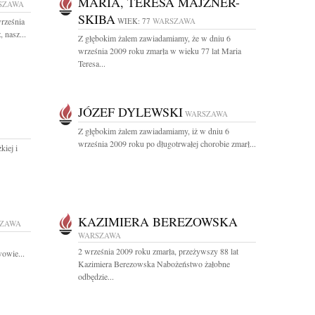
MARIA, TERESA MAJZNER-
SZAWA
SKIBA
rześnia
WIEK: 77
WARSZAWA
 nasz...
Z głębokim żalem zawiadamiamy, że w dniu 6
września 2009 roku zmarła w wieku 77 lat Maria
Teresa...
JÓZEF DYLEWSKI
WARSZAWA
Z głębokim żalem zawiadamiamy, iż w dniu 6
września 2009 roku po długotrwałej chorobie zmarł...
kiej i
KAZIMIERA BEREZOWSKA
ZAWA
WARSZAWA
2 września 2009 roku zmarła, przeżywszy 88 lat
owie...
Kazimiera Berezowska Nabożeństwo żałobne
odbędzie...