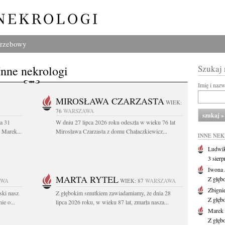
grzebowy
Inne nekrologi
Szukaj
Imię i naz
MIROSŁAWA CZARZASTA
WIEK:
76
WARSZAWA
a 31
W dniu 27 lipca 2026 roku odeszła w wieku 76 lat
. Marek...
Mirosława Czarzasta z domu Chałaczkiewicz...
INNE NE
Ludwik
3 sier
Iwona 
MARTA RYTEL
Z głęb
AWA
WIEK: 87
WARSZAWA
Zbigni
ski nasz
Z głębokim smutkiem zawiadamiamy, że dnia 28
Z głęb
ie o...
lipca 2026 roku, w wieku 87 lat, zmarła nasza...
Marek 
Z głęb