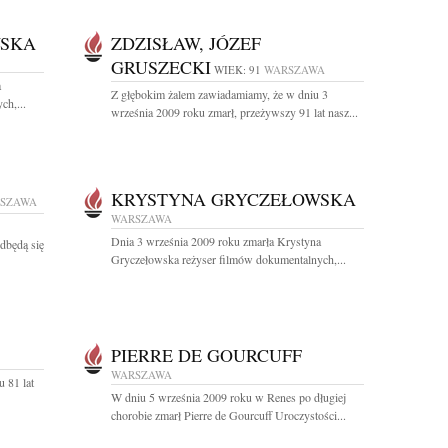
WSKA
ZDZISŁAW, JÓZEF
GRUSZECKI
WIEK: 91
WARSZAWA
a
Z głębokim żalem zawiadamiamy, że w dniu 3
ch,...
września 2009 roku zmarł, przeżywszy 91 lat nasz...
KRYSTYNA GRYCZEŁOWSKA
SZAWA
WARSZAWA
Dnia 3 września 2009 roku zmarła Krystyna
dbędą się
Gryczełowska reżyser filmów dokumentalnych,...
PIERRE DE GOURCUFF
WARSZAWA
 81 lat
W dniu 5 września 2009 roku w Renes po długiej
chorobie zmarł Pierre de Gourcuff Uroczystości...