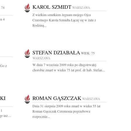
KAROL SZMIDT
 74
WARSZAWA
Z wielkim smutkiem żegnam mojego Ojca
iu 4
Crzestnego Karola Szmidta Łączę się w żalu z
Rodziną...
STEFAN DZIABAŁA
WIEK: 75
WARSZAWA
W dniu 7 września 2009 roku po długotrwałej
 Go z
chorobie zmarł w wieku 75 lat prof. dr hab. Stefan...
KI
ROMAN GĄSZCZAK
WARSZAWA
Dnia 31 sierpnia 2009 roku zmarł w wieku 55 lat
 1
Roman Gąszczak Ceremonia pogrzebowa
 inż....
rozpocznie...