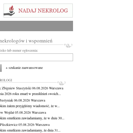
 nekrologów i wspomnień
wisko lub numer ogłoszenia:
+ szukanie zaawansowane
KROLOGI
 Zbigniew Staszyński
06.08.2026
Warszawa
pnia 2026 roku zmarł w przeddzień swoich...
Justyniak
06.08.2026
Warszawa
okim żalem przyjęliśmy wiadomość, że w...
ew Wojdat
05.08.2026
Warszawa
okim smutkiem zawiadamiamy, że w dniu 30...
Pliszkiewicz
05.08.2026
Warszawa
okim smutkiem zawiadamiamy, że dnia 31...