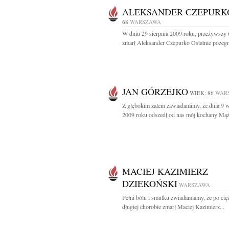
ALEKSANDER CZEPURK
68
WARSZAWA
W dniu 29 sierpnia 2009 roku, przeżywszy 6
zmarł Aleksander Czepurko Ostatnie pożegn
JAN GÓRZEJKO
WIEK: 86
WAR
Z głębokim żalem zawiadamimy, że dnia 9 w
2009 roku odszedł od nas mój kochany Mąż,
MACIEJ KAZIMIERZ
DZIEKOŃSKI
WARSZAWA
Pełni bólu i smutku zwiadamiamy, że po cięż
długiej chorobie zmarł Maciej Kazimierz...