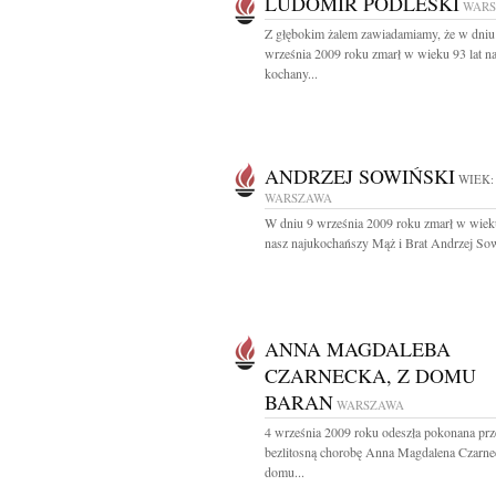
LUDOMIR PODLESKI
WAR
Z głębokim żalem zawiadamiamy, że w dniu
września 2009 roku zmarł w wieku 93 lat n
kochany...
ANDRZEJ SOWIŃSKI
WIEK:
WARSZAWA
W dniu 9 września 2009 roku zmarł w wieku
nasz najukochańszy Mąż i Brat Andrzej Sow
ANNA MAGDALEBA
CZARNECKA, Z DOMU
BARAN
WARSZAWA
4 września 2009 roku odeszła pokonana prz
bezlitosną chorobę Anna Magdalena Czarne
domu...