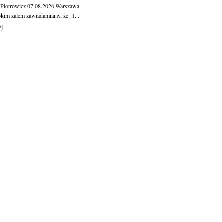
 Piotrowicz
07.08.2026
Warszawa
okim żalem zawiadamiamy, że 1...
ej