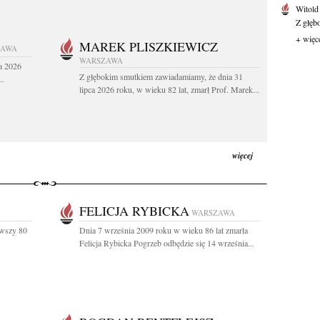
Witold
Z głęb
+ więc
MAREK PLISZKIEWICZ
ZAWA
WARSZAWA
a 2026
Z głębokim smutkiem zawiadamiamy, że dnia 31
..
lipca 2026 roku, w wieku 82 lat, zmarł Prof. Marek...
więcej
FELICJA RYBICKA
WARSZAWA
ywszy 80
Dnia 7 września 2009 roku w wieku 86 lat zmarła
Felicja Rybicka Pogrzeb odbędzie się 14 września...