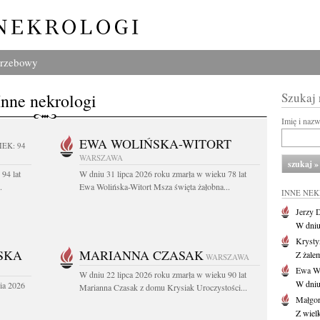
grzebowy
Inne nekrologi
Szukaj
Imię i naz
EWA WOLIŃSKA-WITORT
IEK: 94
WARSZAWA
94 lat
W dniu 31 lipca 2026 roku zmarła w wieku 78 lat
.
Ewa Wolińska-Witort Msza święta żałobna...
INNE NE
Jerzy 
W dniu
Krysty
SKA
MARIANNA CZASAK
Z żalem
WARSZAWA
Ewa Wo
W dniu 22 lipca 2026 roku zmarła w wieku 90 lat
W dniu
ia 2026
Marianna Czasak z domu Krysiak Uroczystości...
Małgor
Z wiel