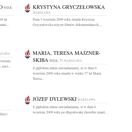
O
KRYSTYNA GRYCZEŁOWSKA
WIEK:
WARSZAWA
8 lat
Dnia 3 września 2009 roku zmarła Krystyna
anie...
Gryczełowska reżyser filmów dokumentalnych,...
MARIA, TERESA MAJZNER-
SZAWA
SKIBA
rześnia
WIEK: 77
WARSZAWA
 nasz...
Z głębokim żalem zawiadamiamy, że w dniu 6
września 2009 roku zmarła w wieku 77 lat Maria
Teresa...
JÓZEF DYLEWSKI
WARSZAWA
Z głębokim żalem zawiadamiamy, iż w dniu 6
września 2009 roku po długotrwałej chorobie zmarł...
kiej i