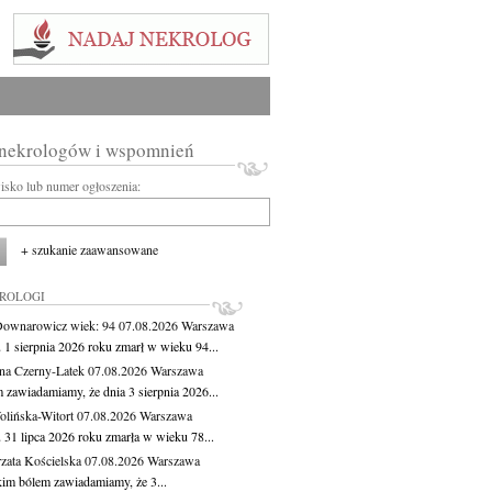
 nekrologów i wspomnień
wisko lub numer ogłoszenia:
+ szukanie zaawansowane
KROLOGI
Downarowicz
wiek: 94
07.08.2026
Warszawa
 1 sierpnia 2026 roku zmarł w wieku 94...
na Czerny-Latek
07.08.2026
Warszawa
 zawiadamiamy, że dnia 3 sierpnia 2026...
lińska-Witort
07.08.2026
Warszawa
 31 lipca 2026 roku zmarła w wieku 78...
zata Kościelska
07.08.2026
Warszawa
kim bólem zawiadamiamy, że 3...