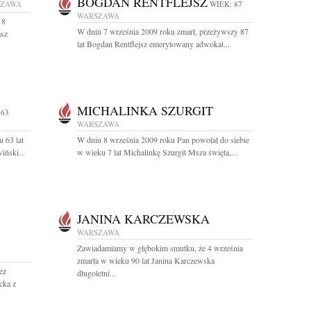
BOGDAN RENTFLEJSZ
SZAWA
WIEK: 87
WARSZAWA
 8
W dniu 7 września 2009 roku zmarł, przeżywszy 87
asz
lat Bogdan Rentflejsz emerytowany adwokat...
MICHALINKA SZURGIT
 63
WARSZAWA
 63 lat
W dniu 8 września 2009 roku Pan powołał do siebie
iński...
w wieku 7 lat Michalinkę Szurgit Msza święta,...
JANINA KARCZEWSKA
WARSZAWA
Zawiadamiamy w głębokim smutku, że 4 września
zmarła w wieku 90 lat Janina Karczewska
ez
długoletni...
cka z