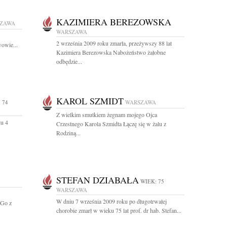
KAZIMIERA BEREZOWSKA
ZAWA
WARSZAWA
2 września 2009 roku zmarła, przeżywszy 88 lat
owie...
Kazimiera Berezowska Nabożeństwo żałobne
odbędzie...
KAROL SZMIDT
 74
WARSZAWA
Z wielkim smutkiem żegnam mojego Ojca
iu 4
Crzestnego Karola Szmidta Łączę się w żalu z
Rodziną...
STEFAN DZIABAŁA
WIEK: 75
WARSZAWA
W dniu 7 września 2009 roku po długotrwałej
 Go z
chorobie zmarł w wieku 75 lat prof. dr hab. Stefan...