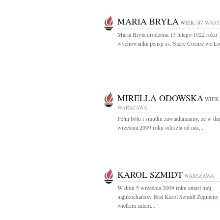
MARIA BRYŁA
WIEK: 87
WARS
Maria Bryła urodzona 13 lutego 1922 roku
wychowanka pensji ss. Sacre Coeure we Lw
MIRELLA ODOWSKA
WIEK:
WARSZAWA
Pełni bólu i smutku zawiadamiamy, że w dn
września 2009 roku odeszła od nas,...
KAROL SZMIDT
WARSZAWA
W dniu 5 września 2009 roku zmarł mój
najukochańszy Brat Karol Szmidt Żegnamy
wielkim żalem...