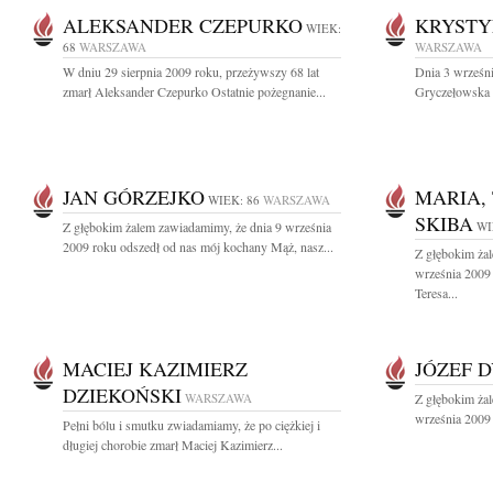
ALEKSANDER CZEPURKO
KRYSTY
WIEK:
68
WARSZAWA
WARSZAWA
W dniu 29 sierpnia 2009 roku, przeżywszy 68 lat
Dnia 3 wrześn
zmarł Aleksander Czepurko Ostatnie pożegnanie...
Gryczełowska 
JAN GÓRZEJKO
MARIA,
WIEK: 86
WARSZAWA
SKIBA
Z głębokim żalem zawiadamimy, że dnia 9 września
WI
2009 roku odszedł od nas mój kochany Mąż, nasz...
Z głębokim ża
września 2009 
Teresa...
MACIEJ KAZIMIERZ
JÓZEF 
DZIEKOŃSKI
WARSZAWA
Z głębokim ża
września 2009 
Pełni bólu i smutku zwiadamiamy, że po ciężkiej i
długiej chorobie zmarł Maciej Kazimierz...