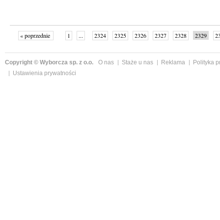
« poprzednie
1
...
2324
2325
2326
2327
2328
2329
2
...
2342
następne »
Copyright © Wyborcza sp. z o.o.
O nas
Staże u nas
Reklama
Polityka 
Ustawienia prywatności