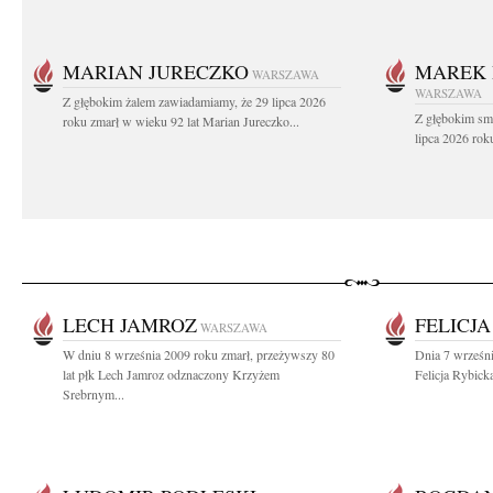
MARIAN JURECZKO
MAREK 
WARSZAWA
WARSZAWA
Z głębokim żalem zawiadamiamy, że 29 lipca 2026
Z głębokim sm
roku zmarł w wieku 92 lat Marian Jureczko...
lipca 2026 rok
LECH JAMROZ
FELICJ
WARSZAWA
W dniu 8 września 2009 roku zmarł, przeżywszy 80
Dnia 7 wrześni
lat płk Lech Jamroz odznaczony Krzyżem
Felicja Rybick
Srebrnym...