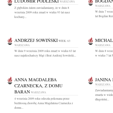
LUDOMIR PODLESKI
BOGDAN
WARSZAWA
WARSZAWA
Z głębokim żalem zawiadamiamy, że w dniu 8
W dniu 7 wrze
września 2009 roku zmarł w wieku 93 lat nasz
lat Bogdan Ren
kochany...
ANDRZEJ SOWIŃSKI
MICHAL
WIEK: 63
WARSZAWA
WARSZAWA
W dniu 9 września 2009 roku zmarł w wieku 63 lat
W dniu 8 wrześ
nasz najukochańszy Mąż i Brat Andrzej Sowiński...
w wieku 7 lat 
ANNA MAGDALEBA
JANINA
CZARNECKA, Z DOMU
WARSZAWA
Zawiadamiamy 
BARAN
WARSZAWA
zmarła w wiek
4 września 2009 roku odeszła pokonana przez
długoletni...
bezlitosną chorobę Anna Magdalena Czarnecka z
domu...