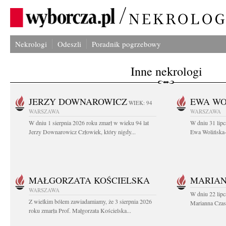
Nekrologi
Odeszli
Poradnik pogrzebowy
Inne nekrologi
JERZY DOWNAROWICZ
EWA WO
WIEK: 94
WARSZAWA
WARSZAWA
W dniu 1 sierpnia 2026 roku zmarł w wieku 94 lat
W dniu 31 lipc
Jerzy Downarowicz Człowiek, który nigdy...
Ewa Wolińska-W
MAŁGORZATA KOŚCIELSKA
MARIAN
WARSZAWA
W dniu 22 lipc
Z wielkim bólem zawiadamiamy, że 3 sierpnia 2026
Marianna Czas
roku zmarła Prof. Małgorzata Kościelska...