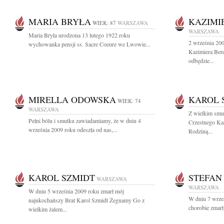
MARIA BRYŁA
KAZIMI
WIEK: 87
WARSZAWA
WARSZAWA
Maria Bryła urodzona 13 lutego 1922 roku
2 września 200
wychowanka pensji ss. Sacre Coeure we Lwowie...
Kazimiera Ber
odbędzie...
MIRELLA ODOWSKA
KAROL 
WIEK: 74
WARSZAWA
Z wielkim smu
Pełni bólu i smutku zawiadamiamy, że w dniu 4
Crzestnego Kar
września 2009 roku odeszła od nas,...
Rodziną...
KAROL SZMIDT
STEFAN
WARSZAWA
WARSZAWA
W dniu 5 września 2009 roku zmarł mój
W dniu 7 wrześ
najukochańszy Brat Karol Szmidt Żegnamy Go z
chorobie zmarł 
wielkim żalem...