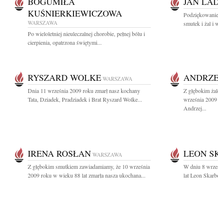
BOGUMIŁA
JAN LA
KUŚNIERKIEWICZOWA
Podziękowanie 
WARSZAWA
smutek i żal i 
Po wieloletniej nieuleczalnej chorobie, pełnej bólu i
cierpienia, opatrzona świętymi...
RYSZARD WOLKE
ANDRZE
WARSZAWA
Dnia 11 września 2009 roku zmarł nasz kochany
Z głębokim ża
Tata, Dziadek, Pradziadek i Brat Ryszard Wolke...
września 2009 
Andrzej...
IRENA ROSŁAN
LEON S
WARSZAWA
Z głębokim smutkiem zawiadamiamy, że 10 września
W dniu 8 wrze
2009 roku w wieku 88 lat zmarła nasza ukochana...
lat Leon Skar