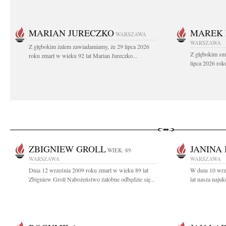
MARIAN JURECZKO
MAREK 
WARSZAWA
WARSZAWA
Z głębokim żalem zawiadamiamy, że 29 lipca 2026
Z głębokim sm
roku zmarł w wieku 92 lat Marian Jureczko...
lipca 2026 rok
ZBIGNIEW GROLL
JANINA
WIEK: 89
WARSZAWA
WARSZAWA
Dnia 12 września 2009 roku zmarł w wieku 89 lat
W dniu 10 wrz
Zbigniew Groll Nabożeństwo żałobne odbędzie się...
lat nasza naju