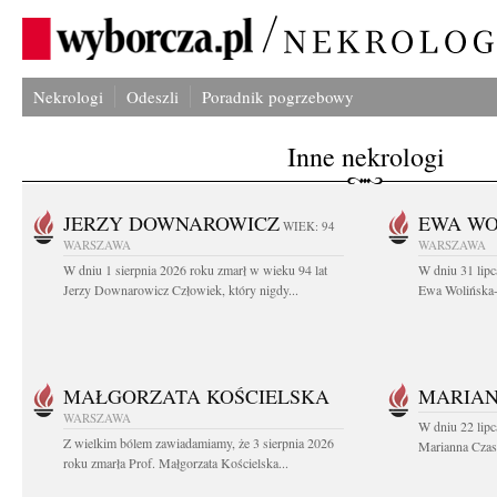
Nekrologi
Odeszli
Poradnik pogrzebowy
Inne nekrologi
JERZY DOWNAROWICZ
EWA WO
WIEK: 94
WARSZAWA
WARSZAWA
W dniu 1 sierpnia 2026 roku zmarł w wieku 94 lat
W dniu 31 lipc
Jerzy Downarowicz Człowiek, który nigdy...
Ewa Wolińska-W
MAŁGORZATA KOŚCIELSKA
MARIAN
WARSZAWA
W dniu 22 lipc
Z wielkim bólem zawiadamiamy, że 3 sierpnia 2026
Marianna Czas
roku zmarła Prof. Małgorzata Kościelska...