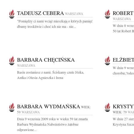
TADEUSZ CEBERA
ROBERT
WARSZAWA
WARSZAWA
"Pomiędzy ci nami wciąż mieszkają o których pamięć
W dniu 8 wrze
dbamy troskliwie i choć ich nie ma - nie...
50 lat Robert 
BARBARA CHĘCIŃSKA
ELŻBIE
WARSZAWA
W dniu 9 wrześ
Basiu zostaniesz z nami. Ściskamy czule Józka,
chorobie,?ode
Antka i Olesia Agnieszka i Irena
BARBARA WYDMAŃSKA
KRYSTY
WIEK:
59
WARSZAWA
WIEK: 79
WA
Dnia 9 września 2009 roku w wieku 59 lat zmarła
W dniu 27 sier
Barbara Wydmańska Nabożeństwo żałobne
Krystyna Szcz
odprawione...