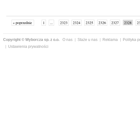
« poprzednie
1
...
2323
2324
2325
2326
2327
2328
2
...
2342
następne »
Copyright © Wyborcza sp. z o.o.
O nas
Staże u nas
Reklama
Polityka 
Ustawienia prywatności