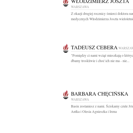
WŁODZIMIERZ JOSZTA
WARSZAWA
Z okazji drugiej rocznicy śmierci doktora n
medycznych Włodzimierza Joszta wieloletni
TADEUSZ CEBERA
WARSZA
"Pomiędzy ci nami wciąż mieszkają o który
dbamy troskliwie i choć ich nie ma - nie...
BARBARA CHĘCIŃSKA
WARSZAWA
Basiu zostaniesz z nami. Ściskamy czule Jó
Antka i Olesia Agnieszka i Irena