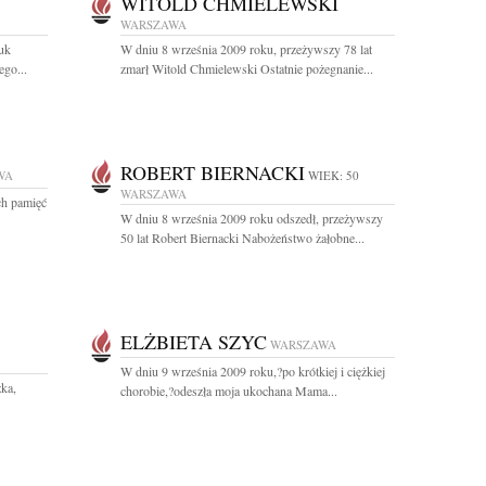
WITOLD CHMIELEWSKI
WARSZAWA
auk
W dniu 8 września 2009 roku, przeżywszy 78 lat
ego...
zmarł Witold Chmielewski Ostatnie pożegnanie...
ROBERT BIERNACKI
WA
WIEK: 50
WARSZAWA
ch pamięć
W dniu 8 września 2009 roku odszedł, przeżywszy
50 lat Robert Biernacki Nabożeństwo żałobne...
ELŻBIETA SZYC
WARSZAWA
W dniu 9 września 2009 roku,?po krótkiej i ciężkiej
zka,
chorobie,?odeszła moja ukochana Mama...