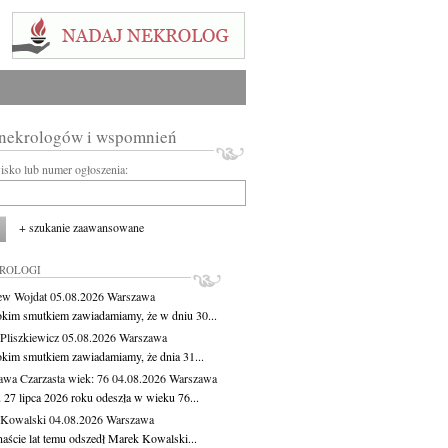
 nekrologów i wspomnień
wisko lub numer ogłoszenia:
+ szukanie zaawansowane
KROLOGI
ew Wojdat
05.08.2026
Warszawa
okim smutkiem zawiadamiamy, że w dniu 30...
Pliszkiewicz
05.08.2026
Warszawa
okim smutkiem zawiadamiamy, że dnia 31...
awa Czarzasta
wiek: 76
04.08.2026
Warszawa
 27 lipca 2026 roku odeszła w wieku 76...
 Kowalski
04.08.2026
Warszawa
aście lat temu odszedł Marek Kowalski...