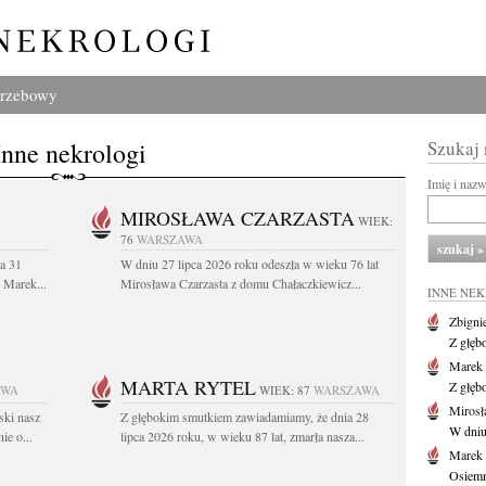
grzebowy
Inne nekrologi
Szukaj
Imię i naz
MIROSŁAWA CZARZASTA
WIEK:
76
WARSZAWA
a 31
W dniu 27 lipca 2026 roku odeszła w wieku 76 lat
. Marek...
Mirosława Czarzasta z domu Chałaczkiewicz...
INNE NE
Zbigni
Z głęb
Marek 
MARTA RYTEL
Z głęb
AWA
WIEK: 87
WARSZAWA
Mirosł
ski nasz
Z głębokim smutkiem zawiadamiamy, że dnia 28
W dniu
ie o...
lipca 2026 roku, w wieku 87 lat, zmarła nasza...
Marek
Osiemn