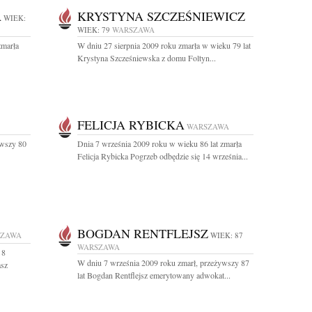
A
KRYSTYNA SZCZEŚNIEWICZ
WIEK:
WIEK: 79
WARSZAWA
zmarła
W dniu 27 sierpnia 2009 roku zmarła w wieku 79 lat
Krystyna Szcześniewska z domu Foltyn...
FELICJA RYBICKA
WARSZAWA
ywszy 80
Dnia 7 września 2009 roku w wieku 86 lat zmarła
Felicja Rybicka Pogrzeb odbędzie się 14 września...
BOGDAN RENTFLEJSZ
SZAWA
WIEK: 87
WARSZAWA
 8
W dniu 7 września 2009 roku zmarł, przeżywszy 87
asz
lat Bogdan Rentflejsz emerytowany adwokat...