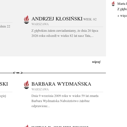
Marta 
Z głęb
+ więc
ANDRZEJ KŁOSIŃSKI
WIEK: 82
WARSZAWA
dniu 22
Z głębokim żalem zawiadamiamy, że dnia 20 lipca
2026 roku odszedł w wieku 82 lat nasz Tata,...
więcej
SKI
BARBARA WYDMAŃSKA
WARSZAWA
ugiej
Dnia 9 września 2009 roku w wieku 59 lat zmarła
Barbara Wydmańska Nabożeństwo żałobne
odprawione...