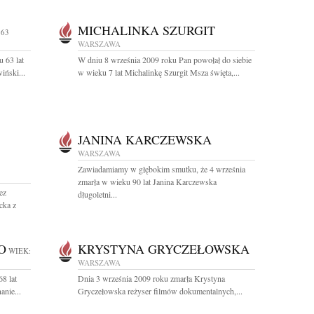
MICHALINKA SZURGIT
 63
WARSZAWA
 63 lat
W dniu 8 września 2009 roku Pan powołał do siebie
iński...
w wieku 7 lat Michalinkę Szurgit Msza święta,...
JANINA KARCZEWSKA
WARSZAWA
Zawiadamiamy w głębokim smutku, że 4 września
zmarła w wieku 90 lat Janina Karczewska
ez
długoletni...
cka z
O
KRYSTYNA GRYCZEŁOWSKA
WIEK:
WARSZAWA
8 lat
Dnia 3 września 2009 roku zmarła Krystyna
anie...
Gryczełowska reżyser filmów dokumentalnych,...