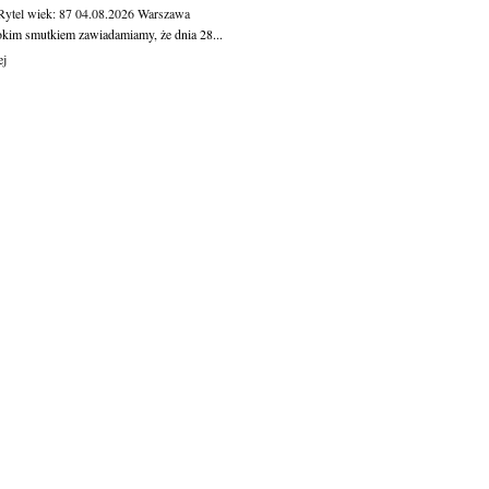
Rytel
wiek: 87
04.08.2026
Warszawa
okim smutkiem zawiadamiamy, że dnia 28...
ej