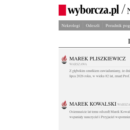
Nekrologi
Odeszli
Poradnik po
MAREK PLISZKIEWICZ
WARSZAWA
Z głębokim smutkiem zawiadamiamy, że dni
lipca 2026 roku, w wieku 82 lat, zmarł Prof
MAREK KOWALSKI
WARSZ
Osiemnaście lat temu odszedł Marek Kowal
wspaniały nauczyciel i Przyjaciel wspomnien