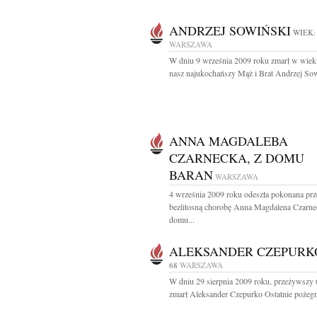
ANDRZEJ SOWIŃSKI
WIEK:
WARSZAWA
W dniu 9 września 2009 roku zmarł w wieku
nasz najukochańszy Mąż i Brat Andrzej Sow
ANNA MAGDALEBA
CZARNECKA, Z DOMU
BARAN
WARSZAWA
4 września 2009 roku odeszła pokonana prz
bezlitosną chorobę Anna Magdalena Czarne
domu...
ALEKSANDER CZEPURK
68
WARSZAWA
W dniu 29 sierpnia 2009 roku, przeżywszy 6
zmarł Aleksander Czepurko Ostatnie pożegn