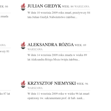
JULIAN GIEDYK
EK: 86
WIEK: 84
WARSZAWA
W dniu 10 września 2009 roku zmarł, przeżywszy 84
 zmarła
lata Julian Giedyk Nabożeństwo żałobne...
ALEKSANDRA RÓZGA
ZAWA
WIEK: 89
WARSZAWA
ywszy 81
W dniu 14 września 2009 roku zmarła w wieku 89
lat Aleksandra Rózga Msza święta żałobna...
KRZYSZTOF NIEMYSKI
WIEK: 96
WARSZAWA
u 87 lat
W dniu 11 września 2009 roku w wieku 96 lat zmarł
opatrzony św. sakramentami prof. dr hab. nauk...