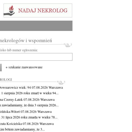
 nekrologów i wspomnień
wisko lub numer ogłoszenia:
+ szukanie zaawansowane
KROLOGI
Downarowicz
wiek: 94
07.08.2026
Warszawa
 1 sierpnia 2026 roku zmarł w wieku 94...
na Czerny-Latek
07.08.2026
Warszawa
 zawiadamiamy, że dnia 3 sierpnia 2026...
lińska-Witort
07.08.2026
Warszawa
 31 lipca 2026 roku zmarła w wieku 78...
zata Kościelska
07.08.2026
Warszawa
kim bólem zawiadamiamy, że 3...