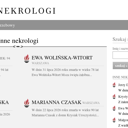
grzebowy
Inne nekrologi
Szukaj
Imię i naz
EWA WOLIŃSKA-WITORT
IEK: 94
WARSZAWA
94 lat
W dniu 31 lipca 2026 roku zmarła w wieku 78 lat
.
Ewa Wolińska-Witort Msza święta żałobna...
INNE NE
Jerzy 
W dniu
Krysty
SKA
MARIANNA CZASAK
Z żalem
WARSZAWA
Ewa Wo
W dniu 22 lipca 2026 roku zmarła w wieku 90 lat
W dniu
ia 2026
Marianna Czasak z domu Krysiak Uroczystości...
Małgor
Z wiel