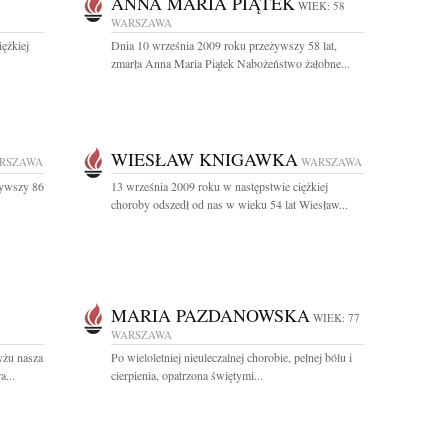
ANNA MARIA PIĄTEK
WIEK: 58
WARSZAWA
iężkiej
Dnia 10 września 2009 roku przeżywszy 58 lat,
zmarła Anna Maria Piątek Nabożeństwo żałobne...
WIESŁAW KNIGAWKA
RSZAWA
WARSZAWA
żywszy 86
13 września 2009 roku w następstwie ciężkiej
choroby odszedł od nas w wieku 54 lat Wiesław...
MARIA PAZDANOWSKA
WIEK: 77
WARSZAWA
yżu nasza
Po wieloletniej nieuleczalnej chorobie, pełnej bólu i
a...
cierpienia, opatrzona świętymi...