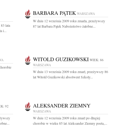
BARBARA PĄTEK
WARSZAWA
W dniu 12 września 2009 roku zmarła, przeżywszy
83 lata
87 lat Barbara Pątek Nabożeństwo żałobne...
 i...
WITOLD GUZIKOWSKI
WA
WIEK: 86
WARSZAWA
chorobie
W dniu 13 września 2009 roku zmarł, przeżywszy 86
lat Witold Guzikowski absolwent Szkoły...
ALEKSANDER ZIEMNY
K: 92
WARSZAWA
eżywszy
W dniu 12 września 2009 roku zmarł po długiej
obne...
chorobie w wieku 85 lat Aleksander Ziemny poeta,...