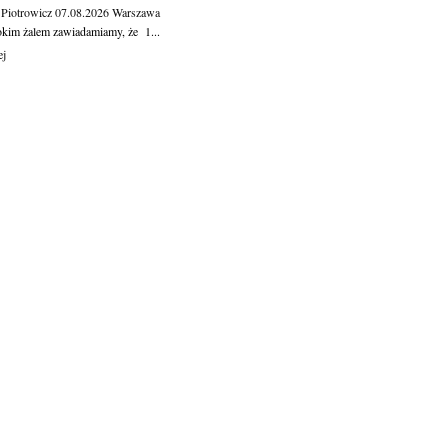
 Piotrowicz
07.08.2026
Warszawa
okim żalem zawiadamiamy, że 1...
ej