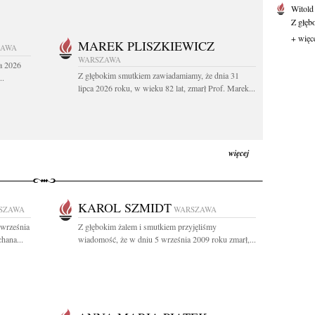
Witold
Z głęb
+ więc
MAREK PLISZKIEWICZ
ZAWA
WARSZAWA
a 2026
Z głębokim smutkiem zawiadamiamy, że dnia 31
..
lipca 2026 roku, w wieku 82 lat, zmarł Prof. Marek...
więcej
KAROL SZMIDT
SZAWA
WARSZAWA
 września
Z głębokim żalem i smutkiem przyjęliśmy
hana...
wiadomość, że w dniu 5 września 2009 roku zmarł,...