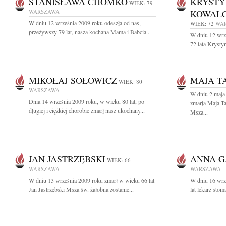
STANISŁAWA CHOMKO
KRYST
WIEK: 79
WARSZAWA
KOWAL
W dniu 12 września 2009 roku odeszła od nas,
WIEK: 72
WA
przeżywszy 79 lat, nasza kochana Mama i Babcia...
W dniu 12 wrz
72 lata Kryst
MIKOŁAJ SOŁOWICZ
MAJA T
WIEK: 80
WARSZAWA
W dniu 2 maja
Dnia 14 września 2009 roku, w wieku 80 lat, po
zmarła Maja T
długiej i ciężkiej chorobie zmarł nasz ukochany...
Msza...
JAN JASTRZĘBSKI
ANNA G
WIEK: 66
WARSZAWA
WARSZAWA
W dniu 13 września 2009 roku zmarł w wieku 66 lat
W dniu 16 wrz
Jan Jastrzębski Msza św. żałobna zostanie...
lat lekarz sto