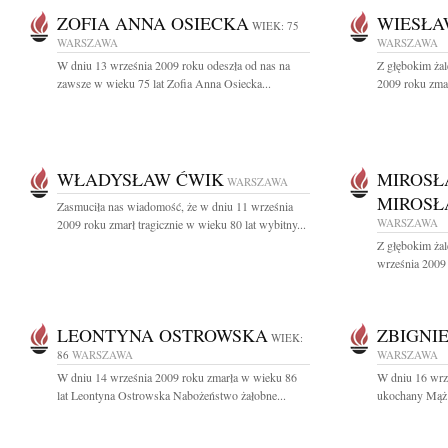
ZOFIA ANNA OSIECKA
WIESŁA
WIEK: 75
WARSZAWA
WARSZAWA
W dniu 13 września 2009 roku odeszła od nas na
Z głębokim ża
zawsze w wieku 75 lat Zofia Anna Osiecka...
2009 roku zmar
WŁADYSŁAW ĆWIK
MIROSŁ
WARSZAWA
MIROSŁ
Zasmuciła nas wiadomość, że w dniu 11 września
WARSZAWA
2009 roku zmarł tragicznie w wieku 80 lat wybitny...
Z głębokim ża
września 2009
LEONTYNA OSTROWSKA
ZBIGNI
WIEK:
86
WARSZAWA
WARSZAWA
W dniu 14 września 2009 roku zmarła w wieku 86
W dniu 16 wrz
lat Leontyna Ostrowska Nabożeństwo żałobne...
ukochany Mąż i