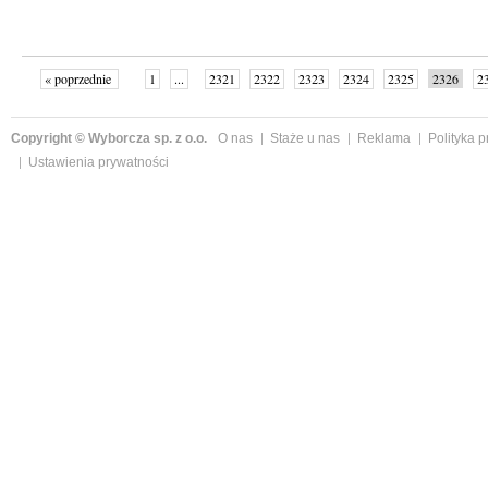
« poprzednie
1
...
2321
2322
2323
2324
2325
2326
2
...
2342
następne »
Copyright © Wyborcza sp. z o.o.
O nas
Staże u nas
Reklama
Polityka 
Ustawienia prywatności