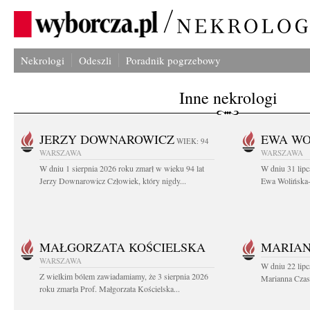
Nekrologi
Odeszli
Poradnik pogrzebowy
Inne nekrologi
JERZY DOWNAROWICZ
EWA WO
WIEK: 94
WARSZAWA
WARSZAWA
W dniu 1 sierpnia 2026 roku zmarł w wieku 94 lat
W dniu 31 lipc
Jerzy Downarowicz Człowiek, który nigdy...
Ewa Wolińska-W
MAŁGORZATA KOŚCIELSKA
MARIAN
WARSZAWA
W dniu 22 lipc
Z wielkim bólem zawiadamiamy, że 3 sierpnia 2026
Marianna Czas
roku zmarła Prof. Małgorzata Kościelska...