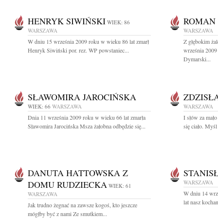
HENRYK SIWIŃSKI
ROMAN
WIEK: 86
WARSZAWA
WARSZAWA
W dniu 15 września 2009 roku w wieku 86 lat zmarł
Z głębokim ża
Henryk Siwiński por. rez. WP powstaniec...
września 2009
Dymarski...
SŁAWOMIRA JAROCIŃSKA
ZDZISŁ
WIEK: 66
WARSZAWA
WARSZAWA
Dnia 11 września 2009 roku w wieku 66 lat zmarła
I słów za mało
Sławomira Jarocińska Msza żałobna odbędzie się...
się ciało. Myśl 
DANUTA HATTOWSKA Z
STANIS
DOMU RUDZIECKA
WARSZAWA
WIEK: 61
W dniu 14 wrz
WARSZAWA
lat nasz kochan
Jak trudno żegnać na zawsze kogoś, kto jeszcze
mógłby być z nami Ze smutkiem...