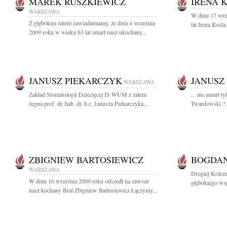
MAREK RUSZKIEWICZ
IRENA 
WARSZAWA
W dniu 17 wrz
Z głębokim żalem zawiadamiamy, że dnia 4 września
lat Irena Kośla
2009 roku w wieku 63 lat zmarł nasz ukochany...
JANUSZ PIEKARCZYK
JANUSZ
WARSZAWA
Zakład Stomatologii Dziecięcej IS WUM z żalem
... nie umarł 
żegna prof. dr. hab. dr. h.c. Janusza Piekarczyka...
Twardowski ? Z
ZBIGNIEW BARTOSIEWICZ
BOGDAN
WARSZAWA
Drogiej Koleż
W dniu 16 września 2009 roku odszedł na zawsze
głębokiego wsp
nasz kochany Brat Zbigniew Bartosiewicz Łączymy...