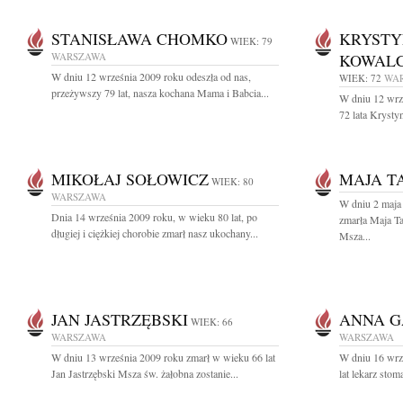
STANISŁAWA CHOMKO
KRYST
WIEK: 79
WARSZAWA
KOWAL
W dniu 12 września 2009 roku odeszła od nas,
WIEK: 72
WA
przeżywszy 79 lat, nasza kochana Mama i Babcia...
W dniu 12 wrz
72 lata Kryst
MIKOŁAJ SOŁOWICZ
MAJA T
WIEK: 80
WARSZAWA
W dniu 2 maja
Dnia 14 września 2009 roku, w wieku 80 lat, po
zmarła Maja T
długiej i ciężkiej chorobie zmarł nasz ukochany...
Msza...
JAN JASTRZĘBSKI
ANNA G
WIEK: 66
WARSZAWA
WARSZAWA
W dniu 13 września 2009 roku zmarł w wieku 66 lat
W dniu 16 wrz
Jan Jastrzębski Msza św. żałobna zostanie...
lat lekarz sto