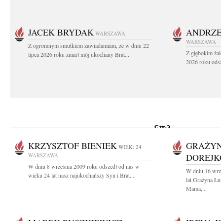
JACEK BRYDAK
ANDRZE
WARSZAWA
WARSZAWA
Z ogromnym smutkiem zawiadamiam, że w dniu 22
Z głębokim żal
lipca 2026 roku zmarł mój ukochany Brat...
2026 roku odsz
KRZYSZTOF BIENIEK
GRAŻYN
WIEK: 24
WARSZAWA
DOREJK
W dniu 8 września 2009 roku odszedł od nas w
W dniu 16 wrz
wieku 24 lat nasz najukochańszy Syn i Brat...
lat Grażyna Ł
Mama,...