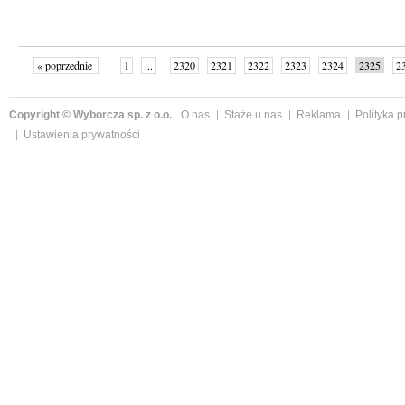
« poprzednie
1
...
2320
2321
2322
2323
2324
2325
2
...
2342
następne »
Copyright © Wyborcza sp. z o.o.
O nas
Staże u nas
Reklama
Polityka 
Ustawienia prywatności