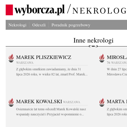
Nekrologi
Odeszli
Poradnik pogrzebowy
Inne nekrologi
MAREK PLISZKIEWICZ
MIROSŁ
WARSZAWA
76
WARSZAW
Z głębokim smutkiem zawiadamiamy, że dnia 31
W dniu 27 lipc
lipca 2026 roku, w wieku 82 lat, zmarł Prof. Marek...
Mirosława Czar
MAREK KOWALSKI
MARTA 
WARSZAWA
Osiemnaście lat temu odszedł Marek Kowalski nasz
Z głębokim sm
wspaniały nauczyciel i Przyjaciel wspomnienie o...
lipca 2026 roku