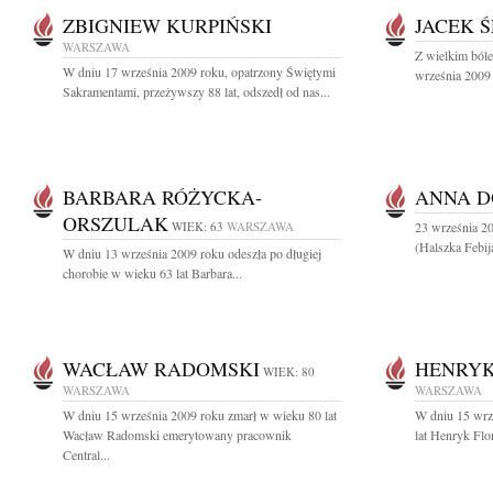
ZBIGNIEW KURPIŃSKI
JACEK 
WARSZAWA
Z wielkim ból
W dniu 17 września 2009 roku, opatrzony Świętymi
września 2009 
Sakramentami, przeżywszy 88 lat, odszedł od nas...
BARBARA RÓŻYCKA-
ANNA 
ORSZULAK
WIEK: 63
WARSZAWA
23 września 2
(Halszka Febij
W dniu 13 września 2009 roku odeszła po długiej
chorobie w wieku 63 lat Barbara...
WACŁAW RADOMSKI
HENRYK
WIEK: 80
WARSZAWA
WARSZAWA
W dniu 15 września 2009 roku zmarł w wieku 80 lat
W dniu 15 wrz
Wacław Radomski emerytowany pracownik
lat Henryk Flo
Central...