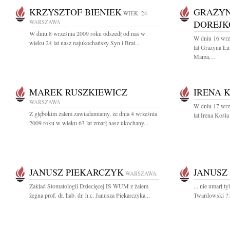
KRZYSZTOF BIENIEK
GRAŻYN
WIEK: 24
WARSZAWA
DOREJK
W dniu 8 września 2009 roku odszedł od nas w
W dniu 16 wrz
wieku 24 lat nasz najukochańszy Syn i Brat...
lat Grażyna Ł
Mama,...
MAREK RUSZKIEWICZ
IRENA 
WARSZAWA
W dniu 17 wrz
Z głębokim żalem zawiadamiamy, że dnia 4 września
lat Irena Kośla
2009 roku w wieku 63 lat zmarł nasz ukochany...
JANUSZ PIEKARCZYK
JANUSZ
WARSZAWA
Zakład Stomatologii Dziecięcej IS WUM z żalem
... nie umarł 
żegna prof. dr. hab. dr. h.c. Janusza Piekarczyka...
Twardowski ? Z