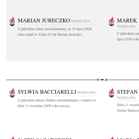
MARIAN JURECZKO
MAREK 
WARSZAWA
WARSZAWA
Z głębokim żalem zawiadamiamy, że 29 lipca 2026
Z głębokim sm
roku zmarł w wieku 92 lat Marian Jureczko...
lipca 2026 rok
SYLWIA BACCIARELLI
STEFAN
WARSZAWA
WARSZAWA
Z głębokim żalem i bólem zawiadamiamy o śmierci w
Dnia 11 wrześn
dniu 11 września 2009 roku naszej...
Stefan Tadeusz