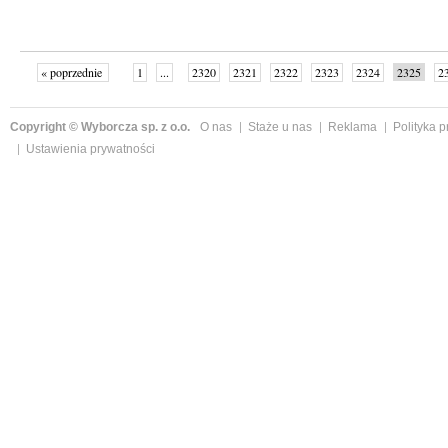
« poprzednie
1
...
2320
2321
2322
2323
2324
2325
2
...
2342
następne »
Copyright © Wyborcza sp. z o.o.
O nas
Staże u nas
Reklama
Polityka 
Ustawienia prywatności