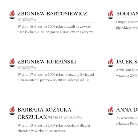
ZBIGNIEW BARTOSIEWICZ
BOGDAN
WARSZAWA
Drogiej Koleż
W dniu 16 września 2009 roku odszedł na zawsze
głębokiego wsp
nasz kochany Brat Zbigniew Bartosiewicz Łączymy...
ZBIGNIEW KURPIŃSKI
JACEK 
WARSZAWA
Z wielkim ból
W dniu 17 września 2009 roku, opatrzony Świętymi
września 2009 
Sakramentami, przeżywszy 88 lat, odszedł od nas...
BARBARA RÓŻYCKA-
ANNA 
ORSZULAK
WIEK: 63
WARSZAWA
23 września 2
(Halszka Febij
W dniu 13 września 2009 roku odeszła po długiej
chorobie w wieku 63 lat Barbara...