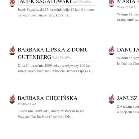
JACEK SAGATOWSKI
MARIA 
WARSZAWA
WARSZAWA
Jacek Sagatowski 17 września mija 12 lat od śmierci
W dniu 11 wrze
mojego ukochanego Taty, który na...
Maria Rutkows
BARBARA LIPSKA Z DOMU
DANUTA
GUTENBERG
WARSZAWA
W dniu 15 wrz
lat Danuta Cho
Dnia 14 września 2009 roku, przeżywszy 106 lat,
zmarła nasza kochana Prababcia Barbara Lipska z...
BARBARA CHĘCIŃSKA
JANUSZ
WARSZAWA
Z wielkim smu
9 września 2009 roku zmarła w Paryżu nasza
o odejściu nas
Przyjaciółka Barbara Chęcińska Dla...