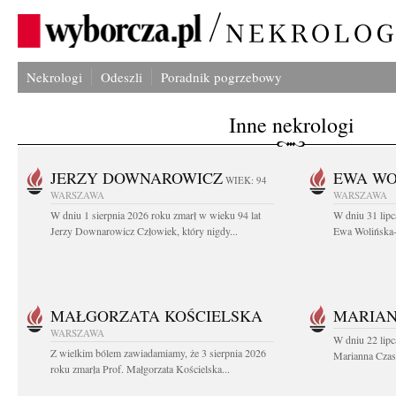
Nekrologi
Odeszli
Poradnik pogrzebowy
Inne nekrologi
JERZY DOWNAROWICZ
EWA WO
WIEK: 94
WARSZAWA
WARSZAWA
W dniu 1 sierpnia 2026 roku zmarł w wieku 94 lat
W dniu 31 lipc
Jerzy Downarowicz Człowiek, który nigdy...
Ewa Wolińska-W
MAŁGORZATA KOŚCIELSKA
MARIAN
WARSZAWA
W dniu 22 lipc
Z wielkim bólem zawiadamiamy, że 3 sierpnia 2026
Marianna Czas
roku zmarła Prof. Małgorzata Kościelska...