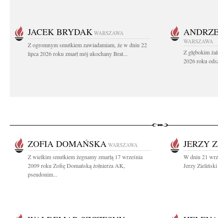
JACEK BRYDAK
ANDRZE
WARSZAWA
WARSZAWA
Z ogromnym smutkiem zawiadamiam, że w dniu 22
Z głębokim żal
lipca 2026 roku zmarł mój ukochany Brat...
2026 roku odsz
ZOFIA DOMAŃSKA
JERZY Z
WARSZAWA
Z wielkim smutkiem żegnamy zmarłą 17 września
W dniu 21 wrz
2009 roku Zofię Domańską żołnierza AK,
Jerzy Zielińsk
pseudonim...