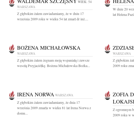
WALDEMAR SZCZĘSNY
HELENA
WIEK: 54
WARSZAWA
W dniu 20 wrz
Z głębokim żalem zawiadamiamy, że w dniu 17
lat Helena Paz
września 2009 roku w wieku 54 lat zmarł dr inż....
BOŻENA MICHAŁOWSKA
ZDZIAS
WARSZAWA
WARSZAWA
Z głębokim żalem żegnam moją wspaniałą i zawsze
Z głębokim ża
wesołą Przyjaciółkę. Bożena Michałowska Bożka...
2009 roku zmar
IRENA NORWA
ZOFIA 
WARSZAWA
LOKAJS
Z głębokim żalem zawiadamiamy, że dnia 17
września 2009 zmarła w wieku 81 lat Irena Norwa z
Z ogromnym bó
domu...
2009 roku w wi