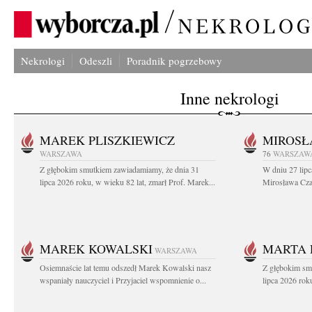
Nekrologi
Odeszli
Poradnik pogrzebowy
Inne nekrologi
MAREK PLISZKIEWICZ
MIROSŁ
WARSZAWA
76
WARSZAW
Z głębokim smutkiem zawiadamiamy, że dnia 31
W dniu 27 lipc
lipca 2026 roku, w wieku 82 lat, zmarł Prof. Marek...
Mirosława Czar
MAREK KOWALSKI
MARTA 
WARSZAWA
Osiemnaście lat temu odszedł Marek Kowalski nasz
Z głębokim sm
wspaniały nauczyciel i Przyjaciel wspomnienie o...
lipca 2026 roku