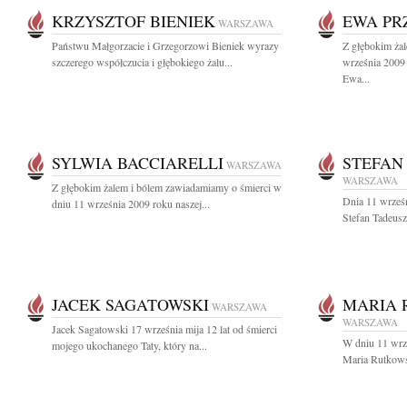
KRZYSZTOF BIENIEK
EWA PR
WARSZAWA
Państwu Małgorzacie i Grzegorzowi Bieniek wyrazy
Z głębokim ża
szczerego współczucia i głębokiego żalu...
września 2009 
Ewa...
SYLWIA BACCIARELLI
STEFAN
WARSZAWA
WARSZAWA
Z głębokim żalem i bólem zawiadamiamy o śmierci w
Dnia 11 wrześn
dniu 11 września 2009 roku naszej...
Stefan Tadeusz
JACEK SAGATOWSKI
MARIA 
WARSZAWA
WARSZAWA
Jacek Sagatowski 17 września mija 12 lat od śmierci
W dniu 11 wrze
mojego ukochanego Taty, który na...
Maria Rutkows