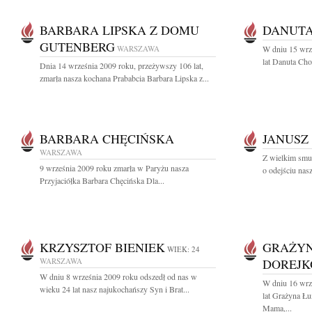
BARBARA LIPSKA Z DOMU
DANUTA
GUTENBERG
WARSZAWA
W dniu 15 wrz
lat Danuta Cho
Dnia 14 września 2009 roku, przeżywszy 106 lat,
zmarła nasza kochana Prababcia Barbara Lipska z...
BARBARA CHĘCIŃSKA
JANUSZ
WARSZAWA
Z wielkim smu
9 września 2009 roku zmarła w Paryżu nasza
o odejściu nas
Przyjaciółka Barbara Chęcińska Dla...
KRZYSZTOF BIENIEK
GRAŻYN
WIEK: 24
WARSZAWA
DOREJK
W dniu 8 września 2009 roku odszedł od nas w
W dniu 16 wrz
wieku 24 lat nasz najukochańszy Syn i Brat...
lat Grażyna Ł
Mama,...