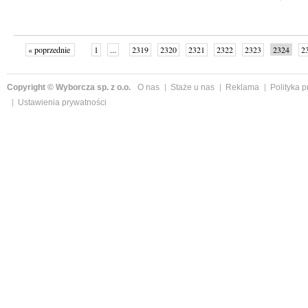
« poprzednie
1
...
2319
2320
2321
2322
2323
2324
2
...
2342
następne »
Copyright © Wyborcza sp. z o.o.
O nas
Staże u nas
Reklama
Polityka 
Ustawienia prywatności