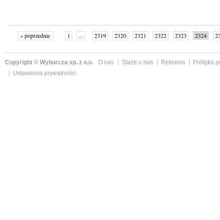
« poprzednie
1
...
2319
2320
2321
2322
2323
2324
2
...
2342
następne »
Copyright © Wyborcza sp. z o.o.
O nas
Staże u nas
Reklama
Polityka 
Ustawienia prywatności