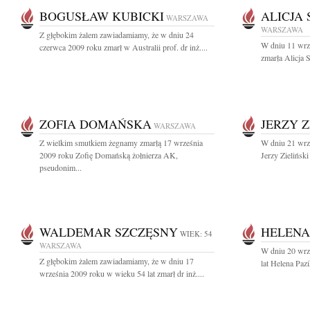
BOGUSŁAW KUBICKI
ALICJA 
WARSZAWA
WARSZAWA
Z głębokim żalem zawiadamiamy, że w dniu 24
W dniu 11 wrze
czerwca 2009 roku zmarł w Australii prof. dr inż....
zmarła Alicja 
ZOFIA DOMAŃSKA
JERZY Z
WARSZAWA
Z wielkim smutkiem żegnamy zmarłą 17 września
W dniu 21 wrz
2009 roku Zofię Domańską żołnierza AK,
Jerzy Zielińsk
pseudonim...
WALDEMAR SZCZĘSNY
HELENA
WIEK: 54
WARSZAWA
W dniu 20 wrz
Z głębokim żalem zawiadamiamy, że w dniu 17
lat Helena Paz
września 2009 roku w wieku 54 lat zmarł dr inż....