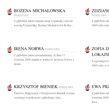
BOŻENA MICHAŁOWSKA
ZDZIAS
WARSZAWA
WARSZAWA
Z głębokim żalem żegnam moją wspaniałą i zawsze
Z głębokim ża
wesołą Przyjaciółkę. Bożena Michałowska Bożka...
2009 roku zmar
IRENA NORWA
ZOFIA 
WARSZAWA
LOKAJS
Z głębokim żalem zawiadamiamy, że dnia 17
września 2009 zmarła w wieku 81 lat Irena Norwa z
Z ogromnym bó
domu...
2009 roku w wi
KRZYSZTOF BIENIEK
EWA PR
WARSZAWA
Państwu Małgorzacie i Grzegorzowi Bieniek wyrazy
Z głębokim ża
szczerego współczucia i głębokiego żalu...
września 2009 
Ewa...