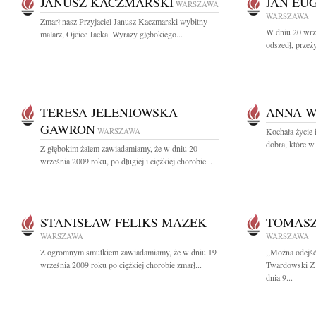
JANUSZ KACZMARSKI
JAN EU
WARSZAWA
WARSZAWA
Zmarł nasz Przyjaciel Janusz Kaczmarski wybitny
W dniu 20 wrze
malarz, Ojciec Jacka. Wyrazy głębokiego...
odszedł, przeż
TERESA JELENIOWSKA
ANNA W
GAWRON
WARSZAWA
Kochała życie i
dobra, które w 
Z głębokim żalem zawiadamiamy, że w dniu 20
września 2009 roku, po długiej i ciężkiej chorobie...
STANISŁAW FELIKS MAZEK
TOMASZ
WARSZAWA
WARSZAWA
Z ogromnym smutkiem zawiadamiamy, że w dniu 19
,,Można odejść
września 2009 roku po ciężkiej chorobie zmarł...
Twardowski Z 
dnia 9...