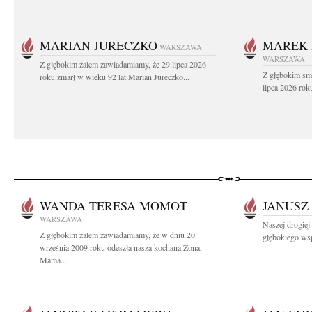
MARIAN JURECZKO
MAREK 
WARSZAWA
WARSZAWA
Z głębokim żalem zawiadamiamy, że 29 lipca 2026
Z głębokim sm
roku zmarł w wieku 92 lat Marian Jureczko...
lipca 2026 rok
WANDA TERESA MOMOT
JANUSZ
WARSZAWA
Naszej drogie
Z głębokim żalem zawiadamiamy, że w dniu 20
głębokiego wsp
września 2009 roku odeszła nasza kochana Żona,
Mama...