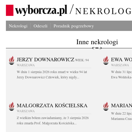
Nekrologi
Odeszli
Poradnik pogrzebowy
Inne nekrologi
JERZY DOWNAROWICZ
EWA WO
WIEK: 94
WARSZAWA
WARSZAWA
W dniu 1 sierpnia 2026 roku zmarł w wieku 94 lat
W dniu 31 lipc
Jerzy Downarowicz Człowiek, który nigdy...
Ewa Wolińska-W
MAŁGORZATA KOŚCIELSKA
MARIAN
WARSZAWA
W dniu 22 lipc
Z wielkim bólem zawiadamiamy, że 3 sierpnia 2026
Marianna Czas
roku zmarła Prof. Małgorzata Kościelska...